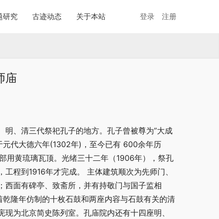
题研究
古迹动态
关于本站
登录
注册
师庙
、明、清三代祭祀孔子的地方。孔子曾被尊为”大成
代大德六年(1302年)，至今已有 600余年历
部用黄琉璃瓦顶。光绪三十二年（1906年），祭孔
工程到1916年才完成。 主体建筑顺次为先师门、
；西面有碑亭、致斋所，并有持敬门与国子监相
着乾隆年仿制的十枚石鼓和两座内容与石鼓有关的清
庑现为北京简史陈列室。孔庙院内还有十四座明、