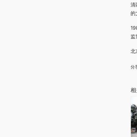
清
的
1
监
北
分
相