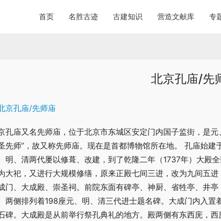
首页
名胜古迹
古建知识
营造文献库
专
北京孔庙/先
京孔庙又名先师庙，位于北京市东城区安定门内国子监街，是元
圣先师”，故又称先师庙。现在是首都博物馆所在地。 孔庙始建于元
。明、清两代屡以修葺、改建，到了乾隆二年（1737年）大殿全
为大祀，又进行大规模修缮，原来正殿七间三进，改为九间五进，
成门、大成殿、崇圣祠。前院东面有碑亭、神厨、省牲亭、井亭
。两侧排列着198座元、明、清三代进士题名碑。大成门内入置
石碑。大成殿是从前举行祭孔典礼的地方。殿两侧有东西庑，西