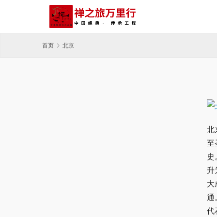
首页
北京
北
至
史
升
大
通
代