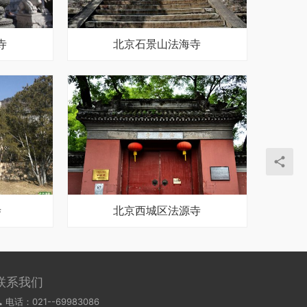
寺
北京石景山法海寺
寺
北京西城区法源寺
联系我们
电话：021--69983086