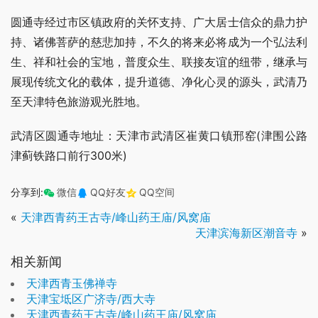
圆通寺经过市区镇政府的关怀支持、广大居士信众的鼎力护
持、诸佛菩萨的慈悲加持，不久的将来必将成为一个弘法利
生、祥和社会的宝地，普度众生、联接友谊的纽带，继承与
展现传统文化的载体，提升道德、净化心灵的源头，武清乃
至天津特色旅游观光胜地。
武清区圆通寺地址：天津市武清区崔黄口镇邢窑(津围公路
津蓟铁路口前行300米)
分享到:
微信
QQ好友
QQ空间
«
天津西青药王古寺/峰山药王庙/风窝庙
天津滨海新区潮音寺
»
相关新闻
天津西青玉佛禅寺
天津宝坻区广济寺/西大寺
天津西青药王古寺/峰山药王庙/风窝庙