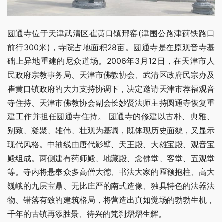
圆通寺位于天津武清区崔黄口镇邢窑(津围公路津蓟铁路口
前行300米)，寺院占地面积28亩。圆通寺是在原观音寺基
础上异地重建的尼众道场。2006年3月12日，在天津市人
民政府宗教事务局、天津市佛教协会、武清区政府民宗办及
崔黄口镇政府的大力支持协调下，决定邀请天津市荐福观音
寺住持、天津市佛教协会副会长妙贤法师主持圆通寺恢复重
建工作并担任圆通寺住持。 圆通寺的修建以古朴、典雅、
别致、凝聚、雄伟、壮观为基调，既体现历史面貌，又显示
现代风格。中轴线由唐代影壁、天王殿、大雄宝殿、观音宝
殿组成。两侧建有药师殿、地藏殿、念佛堂、客堂、五观堂
等。寺内将悬奉众多高僧大德、书法大家的匾额抱柱、高大
巍峨的九层宝鼎、无比庄严的南式造像、独具特色的法器法
物、错落有致的建筑格局，将营造出真如觉场的勃勃生机，
千年的古镇再添胜景、待兴的梵刹熠熠生辉。