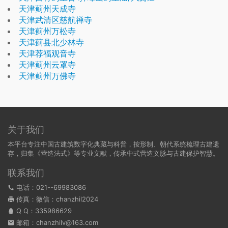
天津蓟州天成寺
天津武清区慈航禅寺
天津蓟州万松寺
天津蓟县北少林寺
天津荐福观音寺
天津蓟州云罩寺
天津蓟州万佛寺
关于我们
本平台专注中国古建筑数字化典藏与科普，按形制、朝代系统梳理古建遗
存，归集《营造法式》等专业文献，传承中式营造文脉与古建保护智慧。
联系我们
电话：021--69983086
传真：微信：chanzhil2024
Q Q：
335986629
邮箱：chanzhilv@163.com