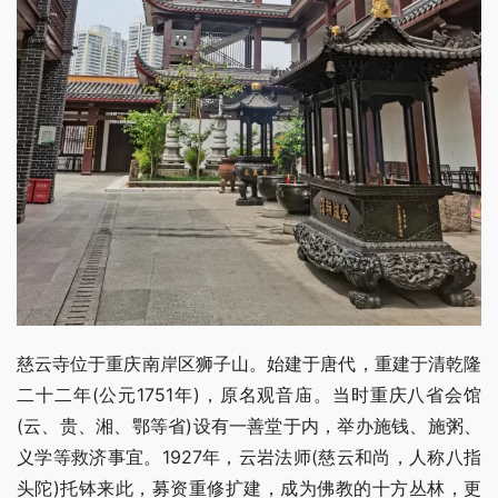
慈云寺位于重庆南岸区狮子山。始建于唐代，重建于清乾隆
二十二年(公元1751年)，原名观音庙。当时重庆八省会馆
(云、贵、湘、鄂等省)设有一善堂于内，举办施钱、施粥、
义学等救济事宜。1927年，云岩法师(慈云和尚，人称八指
头陀)托钵来此，募资重修扩建，成为佛教的十方丛林，更