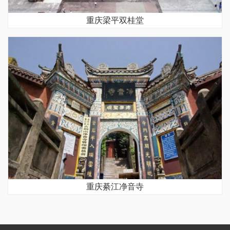
重庆梁平双桂堂
重庆綦江净音寺