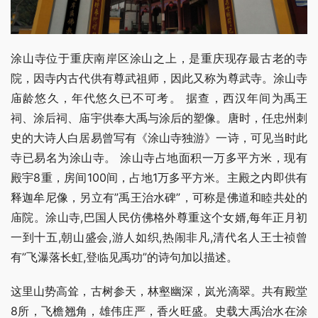
涂山寺位于重庆南岸区涂山之上，是重庆现存最古老的寺
院，因寺内古代供有尊武祖师，因此又称为尊武寺。涂山寺
庙龄悠久，年代悠久已不可考。 据查，西汉年间为禹王
祠、涂后祠、庙宇供奉大禹与涂后的塑像。唐时，任忠州刺
史的大诗人白居易曾写有《涂山寺独游》一诗，可见当时此
寺已易名为涂山寺。 涂山寺占地面积一万多平方米，现有
殿宇8重，房间100间，占地1万多平方米。主殿之内即供有
释迦牟尼像，另立有”禹王治水碑”，可称是佛道和睦共处的
庙院。涂山寺,巴国人民仿佛格外尊重这个女婿,每年正月初
一到十五,朝山盛会,游人如织,热闹非凡,清代名人王士祯曾
有”飞瀑落长虹,登临见禹功”的诗句加以描述。
这里山势高耸，古树参天，林壑幽深，岚光滴翠。共有殿堂
8所，飞檐翘角，雄伟庄严，香火旺盛。史载大禹治水在涂