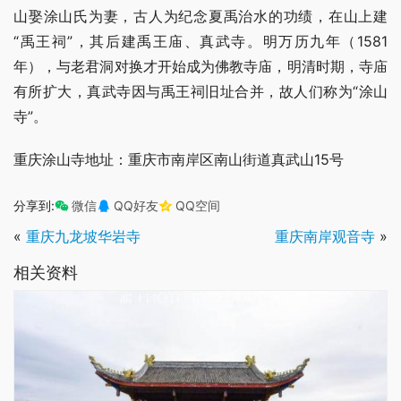
山娶涂山氏为妻，古人为纪念夏禹治水的功绩，在山上建
“禹王祠”，其后建禹王庙、真武寺。明万历九年（1581
年），与老君洞对换才开始成为佛教寺庙，明清时期，寺庙
有所扩大，真武寺因与禹王祠旧址合并，故人们称为“涂山
寺”。
重庆涂山寺地址：重庆市南岸区南山街道真武山15号
分享到:
微信
QQ好友
QQ空间
«
重庆九龙坡华岩寺
重庆南岸观音寺
»
相关资料