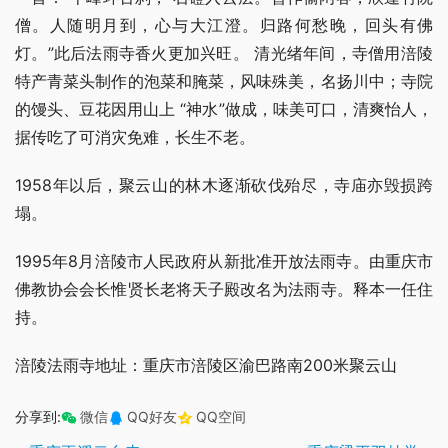
僧。人随明月到，心与大江澄。归路何愁晚，回头有佛
灯。”此后法雨寺香火更加兴旺。 清光绪年间，寺僧用涪陵
特产青菜头制作的泡菜和腌菜，风味殊美，名扬川中；寺院
的馒头、豆花因用山上 “神水”做成，味美可口，清爽怡人，
据传吃了可消灾免难，长生不老。
1958年以后，聚云山的林木逐渐砍伐殆尽，寺庙亦毁损跨
塌。
1995年8月涪陵市人民政府从新批准开放法雨寺。由重庆市
佛教协会会长惟贤长老将天子殿改名为法雨寺。释本一任住
持。
涪陵法雨寺地址：重庆市涪陵区渝巴路南200米聚云山
分享到:
微信
QQ好友
QQ空间