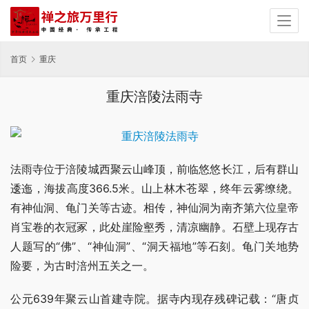
首页
重庆
重庆涪陵法雨寺
法雨寺位于涪陵城西聚云山峰顶，前临悠悠长江，后有群山
逶迤，海拔高度366.5米。山上林木苍翠，终年云雾缭绕。
有神仙洞、龟门关等古迹。相传，神仙洞为南齐第六位皇帝
肖宝卷的衣冠冢，此处崖险壑秀，清凉幽静。石壁上现存古
人题写的“佛”、“神仙洞”、“洞天福地”等石刻。龟门关地势
险要，为古时涪州五关之一。
公元639年聚云山首建寺院。据寺内现存残碑记载：“唐贞