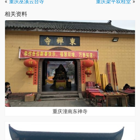
«
重庆巫溪云台寺
重庆梁平双桂堂
»
相关资料
重庆潼南东禅寺