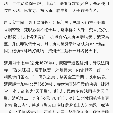
观十二年始建阎王殿于山巅”。法雨寺数经兴废，先后使用
过白云观、龟龙寺、东岳庙、赛丰都、天子殿等寺名。
唐天宝年间，唐明皇游长江经龟门关，见聚云山祥云升腾，
香烟缭绕，梵呗妙音不绝于耳，遂率群臣入寺，焚香点灯供
水献花，礼拜诸佛菩萨，祈求保佑大唐国泰民安，繁荣昌
盛。并供养银钱千两。时，唐明皇赞涪州荔枝为果中佳品，
因贵妃杨玉环嗜好此物，涪州天宝荔枝一时名扬天下。
清康熙十七年(公元1678年)，康熙帝巡视涪州，赞叹法雨
寺：“香火旺盛，庙宇恢宏，外展博大，内含精深，好一个
精致佛门圣地！”。高兴之余，赐黄金三千两，以申供养。
清康熙十九年(公元1680年)，寺僧为表述皇帝的功德，建殿
堂一座，命名为“天子殿”。所以，民间多称法雨寺为天子
殿。清乾隆二十九年(公元1764年)，涪州知州牧国栋将其更
名为“聚云寺”，并以《聚云山晚归赠源澈上人》为题，赋诗
一首：“千峰环古刹， 石磴入云层。暂作偷闲客，欣逢竹院