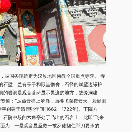
年，被国务院确定为汉族地区佛教全国重点寺院。 寺
的石壁上盖有亭子和殿堂僧舍，石径的崖壁边缘护
洞的岩洞是观音菩萨显示灵迹的地方，故缘洞建
诗赞道：“足蹑云梯上翠巅，画楼飞阁接云天。殷勤瞻
创建于清康熙年间(1662—1722年)。下院方
。石阶中段的六角亭处于凸出的石岩上，此即“飞来
幅面为：一是观音显圣救一被歹徒捆住举刀要杀的