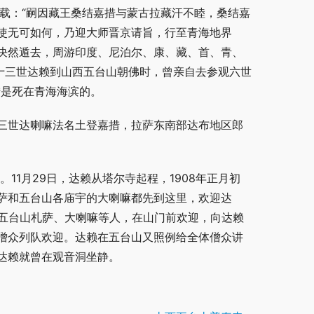
载：“嗣因藏王桑结嘉措与蒙古拉藏汗不睦，桑结嘉
使无可如何，乃迎大师晋京请旨，行至青海地界
决然遁去，周游印度、尼泊尔、康、藏、首、青、
十三世达赖到山西五台山朝佛时，曾亲自去参观六世
措是死在青海海滨的。
三世达喇嘛法名土登嘉措，拉萨东南部达布地区郎
。11月29日，达赖从塔尔寺起程，1908年正月初
萨和五台山各庙宇的大喇嘛都先到这里，欢迎达
、五台山札萨、大喇嘛等人，在山门前欢迎，向达赖
僧众列队欢迎。达赖在五台山又照例给全体僧众讲
达赖就曾在观音洞坐静。