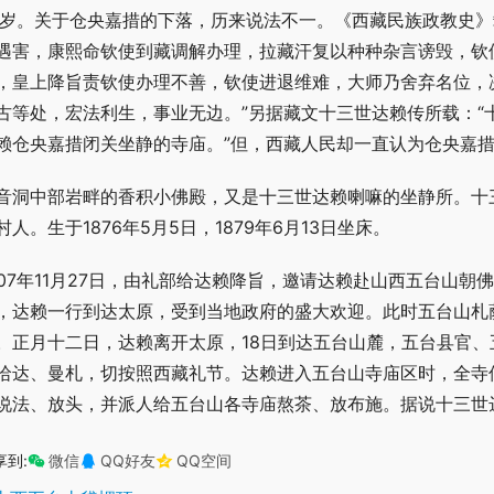
4岁。关于仓央嘉措的下落，历来说法不一。《西藏民族政教史》
遇害，康熙命钦使到藏调解办理，拉藏汗复以种种杂言谤毁，钦
，皇上降旨责钦使办理不善，钦使进退维难，大师乃舍弃名位，
古等处，宏法利生，事业无边。”另据藏文十三世达赖传所载：“
赖仓央嘉措闭关坐静的寺庙。”但，西藏人民却一直认为仓央嘉
音洞中部岩畔的香积小佛殿，又是十三世达赖喇嘛的坐静所。十
村人。生于1876年5月5日，1879年6月13日坐床。
907年11月27日，由礼部给达赖降旨，邀请达赖赴山西五台山朝佛
，达赖一行到达太原，受到当地政府的盛大欢迎。此时五台山札
。正月十二日，达赖离开太原，18日到达五台山麓，五台县官
哈达、曼札，切按照西藏礼节。达赖进入五台山寺庙区时，全寺
说法、放头，并派人给五台山各寺庙熬茶、放布施。据说十三世
享到:
微信
QQ好友
QQ空间