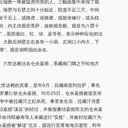
云端救一将被猛虎伤害的人。三幅面集中表现了观
，墙壁与石壁之间十分贴近，院道不足三尺。中间
坐于石上，或骑虎，或骑鹿，或肤坐修行，或头枕
间，内主供观音菩萨，故称观音殿。观音为八臂十
”，面部着白、红、绿、蓝等色，表示种种应化的法
。大殿后洞壁左右各有一小洞。左洞口小内大，下
障”。观音洞即因此命名。
。六世达赖法名仓央嘉措，系藏南门隅之宇松地方
为六世达赖的灵童，是年9月，自藏南迎到拉萨，事先
名为罗桑仁钦仓央嘉措。10月25日，仓央嘉措被迎至布
政争中被拉藏汗之妃杀死。事变发生后，拉藏汗另委
嘉措“谋反”的经过，并奏报桑结嘉措所立的仓央嘉
帝命侍郎赫寿等人来藏进行“安抚”，并敕封拉藏汗为
仓央嘉措被“解送”北京，据说行至青海海滨逝世，时年