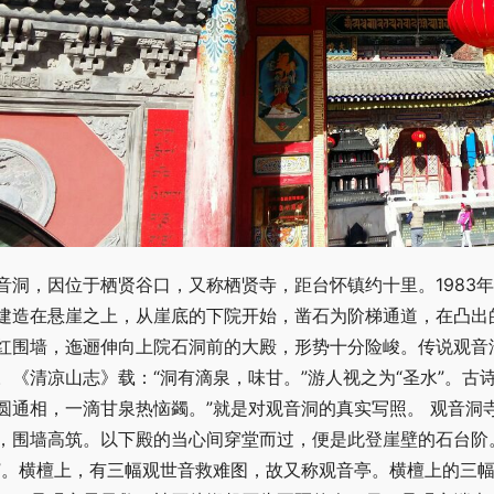
音洞，因位于栖贤谷口，又称栖贤寺，距台怀镇约十里。1983
建造在悬崖之上，从崖底的下院开始，凿石为阶梯通道，在凸出
红围墙，迤逦伸向上院石洞前的大殿，形势十分险峻。传说观音
。《清凉山志》载：“洞有滴泉，味甘。”游人视之为“圣水”。古
圆通相，一滴甘泉热恼蠲。”就是对观音洞的真实写照。 观音洞寺宇
，围墙高筑。以下殿的当心间穿堂而过，便是此登崖壁的石台阶
”。横檀上，有三幅观世音救难图，故又称观音亭。横檀上的三