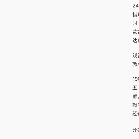
2
措
时
蒙
达
观
敦
1
五
赖
献
经
分