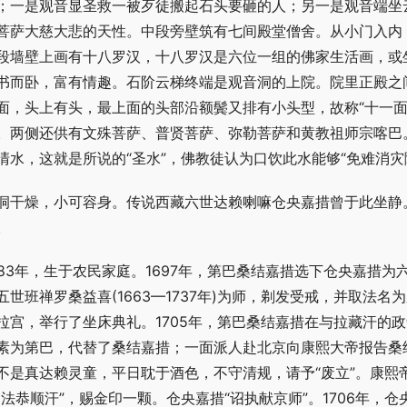
；一是观音显圣救一被歹徒搬起石头要砸的人；另一是观音端坐
菩萨大慈大悲的天性。中段旁壁筑有七间殿堂僧舍。从小门入内
段墙壁上画有十八罗汉，十八罗汉是六位一组的佛家生活画，或
书而卧，富有情趣。石阶云梯终端是观音洞的上院。院里正殿之
面，头上有头，最上面的头部沿额鬓又排有小头型，故称“十一面
。两侧还供有文殊菩萨、普贤菩萨、弥勒菩萨和黄教祖师宗喀巴
清水，这就是所说的“圣水”，佛教徒认为口饮此水能够“免难消灾
洞干燥，小可容身。传说西藏六世达赖喇嘛仓央嘉措曾于此坐静
。
683年，生于农民家庭。1697年，第巴桑结嘉措选下仓央嘉措
五世班禅罗桑益喜(1663—1737年)为师，剃发受戒，并取法
拉宫，举行了坐床典礼。1705年，第巴桑结嘉措在与拉藏汗的
素为第巴，代替了桑结嘉措；一面派人赴北京向康熙大帝报告桑结
不是真达赖灵童，平日耽于酒色，不守清规，请予“废立”。康熙
翊法恭顺汗”，赐金印一颗。仓央嘉措“诏执献京师”。1706年，