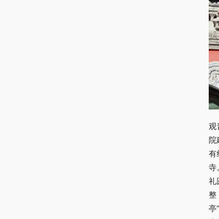
观
院
有
寺
礼
整
亭