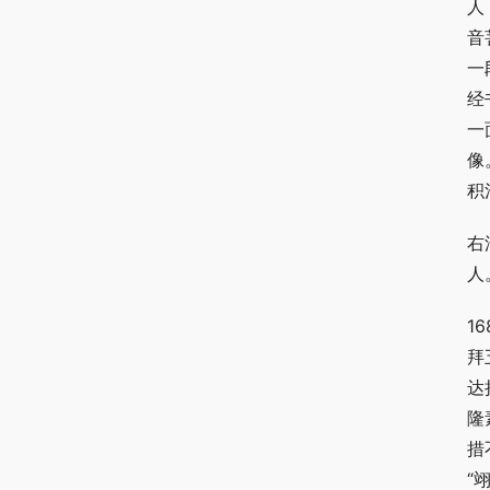
人
音
一
经
一
像
积
右
人
1
拜
达
隆
措
“