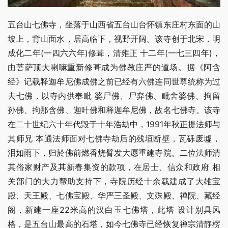
五台山七佛寺，坐落于山西省五台山台怀镇东庄村东面的山
坡上，背山面水，居高临下，视野开阔。该寺创于北宋，明
成化二年(一四六六年)修葺，清雍正 十二年(一七三四年)，
由菩萨顶大喇嘛重新修葺成为佛教庄严的道场。据《阿含
经》记载释迦牟尼佛成佛之前已经有六佛连同世尊统称为过
去七佛，以寺内供奉毗 婆尸佛、尸弃佛、毗舍婆佛、拘留
孙佛、拘那含佛、迦叶佛和释迦牟尼佛，故名七佛寺。该寺
在二十世纪六十年代毁于十年浩劫中，1991年秋正提法师与
其师兄 本通法师面对七佛寺劫后的残垣断壁，瓦砾废墟，
泪如雨下，归於佛前燃香烧臂发大愿重建寺院。二位法师清
其俗家财产及其新春集资的款项，在居士、信众和政府 相
关部门的大力帮助支持下，寺院历经十余载建成了大雄宝
殿、天王殿、七佛宝殿、华严三圣殿、文殊殿、禅院、藏经
阁，新建一座22米高的汉白玉七佛塔，此塔 设计别具风
格，是五台山最高的石塔，如今七佛寺已经恢复禅宗清静楞