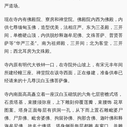
严道场。
现在寺内有佛殿院、寮房和禅堂院。佛殿院内西为佛殿，内
供七尊缅甸玉佛，造型优美，法相庄严。东为三圣殿，三开
间，单檐硬山顶，内供脱纱释迦牟尼佛、文殊菩萨、普贤菩
萨等“华严三圣”。南为祖师殿，三开间；北为客堂，三开
间；西北耳房为文殊殿。
寺内原有明代大铁钟一口，在寺院外山坡上，有宋元丰年间
所建经幢三座。禅堂院在该寺西面，正在修建，准备供奉已
经请来的十几尊汉白玉佛菩萨像。
寺内南面高高矗立着一座汉白玉砌筑的六角七层密檐式塔，
石质塔基，束腰须弥座，上下雕刻仰覆莲瓣，束腰饰 花草
图案。塔身正面每层有拱洞一孔，从下而上置石雕毗婆尸
佛、尸弃佛、毗舍婆佛、拘留孙佛、拘那含佛、迦叶佛和释
迦牟尼佛，故名七佛塔。塔身侧面每层都雕 有窗口，并雕