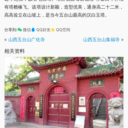
有塔檐椽飞。该塔设计新颖，造型优美，通身高二十二米，
高高耸立在山坡上，是当今五台山最高的汉白玉塔。
分享到:
微信
QQ好友
QQ空间
«
山西五台山广化寺
山西五台山集福寺
»
相关资料