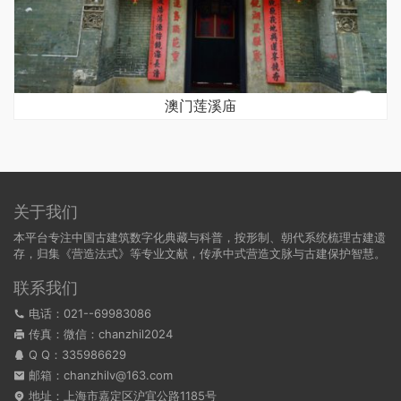
澳门莲溪庙
关于我们
本平台专注中国古建筑数字化典藏与科普，按形制、朝代系统梳理古建遗
存，归集《营造法式》等专业文献，传承中式营造文脉与古建保护智慧。
联系我们
电话：021--69983086
传真：微信：chanzhil2024
Q Q：
335986629
邮箱：chanzhilv@163.com
地址：上海市嘉定区沪宜公路1185号