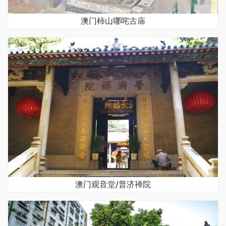
澳门柿山哪咤古庙
澳门观音堂/普济禅院