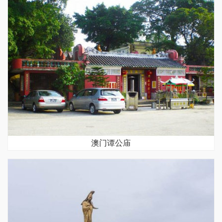
澳门谭公庙