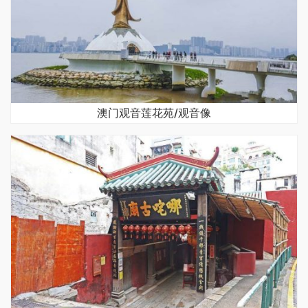
澳门观音莲花苑/观音像