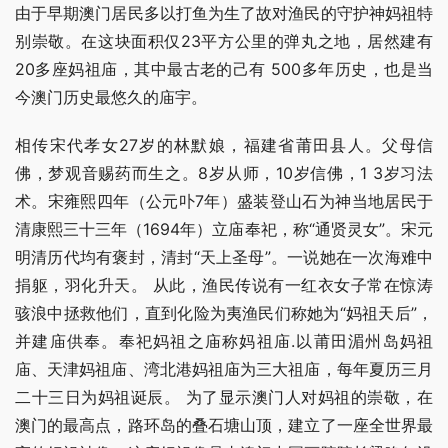
由于早期澳门居民多以打鱼为生了故对渔民的守护神妈祖特
别崇敬。在这块面积仅23平方公里的弹丸之地，居然建有
20多座妈祖庙，其中最古老的己有 500多年历史，也是当
今澳门历史最悠久的庙宇。
相传宋代孝女27岁的林默娘，福建省莆田县人。父母信
佛，梦观音赐药而生之。8岁从师，10岁信佛，1 3岁习法
术。宋雍熙四年（公元卟7年）盛装登山石为神当地居民于
清康熙三十三年（1694年）立庙奉祀，称“通贤灵女”。宋元
明清历代均有褒封，清封“天上圣母”。一说她在一次海难中
捐躯，羽化升天。 从此，渔民传说有一红衣女子常在惊涛
骇浪中拯救他们，直到化险为夷渔民们称她为“妈祖天后”，
并建庙供奉。奉祀妈祖之庙称妈祖庙.以莆田湄州岛妈祖
庙、天津妈祖庙、湾北港妈祖庙为三大祖庙，每年夏历三月
二十三日为妈祖诞辰。 为了显示澳门人对妈祖的崇敬，在
澳门的最高点，路环岛的叠石塘山顶，建立了一座全世界最