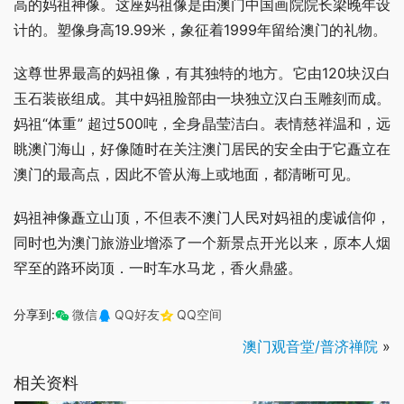
高的妈祖神像。这座妈祖像是由澳门中国画院院长梁晚年设
计的。塑像身高19.99米，象征着1999年留给澳门的礼物。
这尊世界最高的妈祖像，有其独特的地方。它由120块汉白
玉石装嵌组成。其中妈祖脸部由一块独立汉白玉雕刻而成。
妈祖“体重” 超过500吨，全身晶莹洁白。表情慈祥温和，远
眺澳门海山，好像随时在关注澳门居民的安全由于它矗立在
澳门的最高点，因此不管从海上或地面，都清晰可见。
妈祖神像矗立山顶，不但表不澳门人民对妈祖的虔诚信仰，
同时也为澳门旅游业增添了一个新景点开光以来，原本人烟
罕至的路环岗顶．一时车水马龙，香火鼎盛。
分享到:
微信
QQ好友
QQ空间
澳门观音堂/普济禅院
»
相关资料