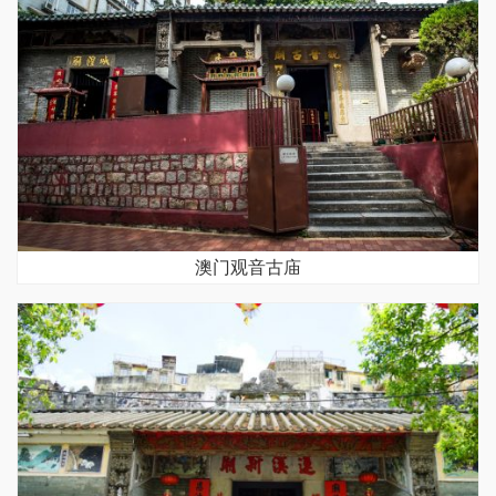
澳门观音古庙