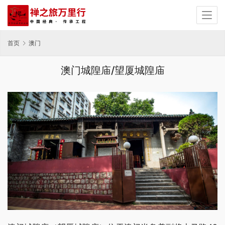
首页
澳门
澳门城隍庙/望厦城隍庙