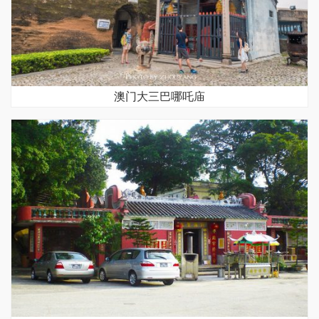
澳门大三巴哪吒庙