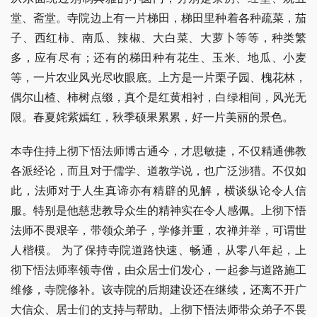
堂、斋堂。寺院边上有一片梯田，梯田里种着各种疏菜，茄
子、西红柿、南瓜、辣椒、大白菜、大萝卜等等，种类繁
多，应有尽有；还有的梯田种有花生、玉米、地瓜、小麦
等，一片农业风光尽收眼底。上方是一片栗子园、槐花林，
偶尔山楂、柿树点缀，真个是红黄相衬，白绿相间，风光无
限。春夏姹紫嫣红，秋季硕果累累，好一片美丽的景色。
本寺住持上彻下悟法师博古通今，才思敏捷，不仅精通佛教
各派经论，而且对于儒学、道教学说，也广泛涉猎。不仅如
此，法师对于人生真谛亦有精辟的见解，横谈纵论令人信
服。特别是他慈悲教导众生的精神实在令人感佩。上彻下悟
法师不畏艰辛，带领众弟子，学修并重，农禅并举，可谓世
人楷模。 为了保持寺院道路快速、畅通，从零八年起，上
彻下悟法师率领寺僧，由众居士们发心，一起参与道路施工
维修，寺院修补。该寺院的后期建设还在继续，还离不开广
大信众、居士们的支持与帮助。上彻下悟法师带众弟子不畏