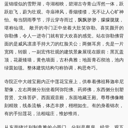
蓝锦缎似的雪野湖，寺湖相映，碧湖古寺青山浑然一体，跃
跃欲飞，蔚为壮观。寺庙禅风，香烟缕缕，无不让人心旷神
怡。每当阴雨季节，浮云穿寺而过，飘飘渺渺，朦朦胧胧，
堪称仙境。 敞开的寺门正中坐着大肚笑弥勒。喜笑颜开的
弥勒佛，令人一进寺门就有皆大欢喜的感觉。站在弥勒佛背
面的是威风凛凛手持大刀的红脸关公；两侧耳房，先是一片
宽阔，转眼，一副宏伟壮观的建筑景象展现在眼前：黑瓦盖
顶，花菱矮墙，黄色墙面，古朴典雅；地面青石彻池，池内
绿茵如毯。整体建筑结构匀称协调，构思奇巧。
寺院正中大雄宝殿内正中莲花宝座上，供奉着佛祖释迦牟尼
塑像，左右两侧分别坐着阿弥陀佛、药师佛，东西侧分别塑
普贤、文殊菩萨。西面观音殿，东面地藏王殿。尊尊佛像雕
刻精致，线条流畅，体态丰腴，栩栩如生。有的身着锦衣，
有的手拈莲花，法相端庄，惟妙惟肖。
从东面绕过别制典雅的小圆门，分别是寮房、经堂、观五