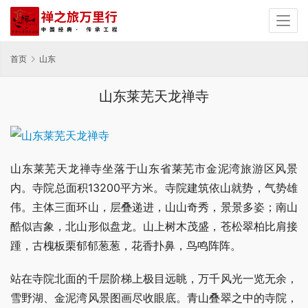
首页
山东
山东莱芜天龙禅寺
山东莱芜天龙禅寺坐落于山东省莱芜市金泥湾旅游区风景
内。寺院总面积13200平方米。寺院建筑依山就势，气势雄
伟。主体三面环山，层叠递进，山山奇秀，景景多姿；南山
酷似吉象，北山形似盘龙。山上树木茂盛，苍松翠柏比肩接
踵，古槐板栗郁郁葱葱，花香扑鼻，鸟鸣阵阵。
站在寺院北面的千层阶梯上极目远眺，万千风光一览无余，
雪野湖、金泥湾风景图画尽收眼底。青山叠翠之中的寺院，