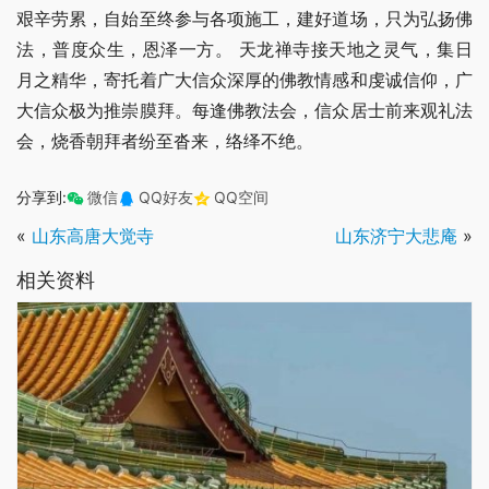
艰辛劳累，自始至终参与各项施工，建好道场，只为弘扬佛
法，普度众生，恩泽一方。 天龙禅寺接天地之灵气，集日
月之精华，寄托着广大信众深厚的佛教情感和虔诚信仰，广
大信众极为推崇膜拜。每逢佛教法会，信众居士前来观礼法
会，烧香朝拜者纷至沓来，络绎不绝。
分享到:
微信
QQ好友
QQ空间
«
山东高唐大觉寺
山东济宁大悲庵
»
相关资料