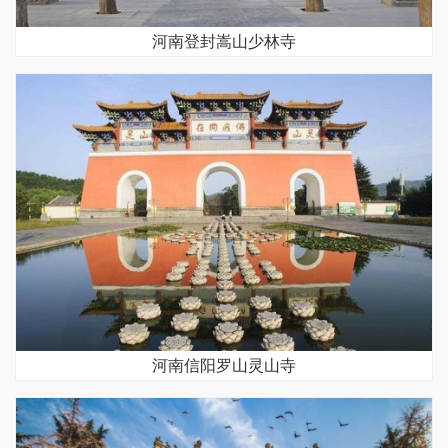
河南登封嵩山少林寺
河南信阳罗山灵山寺