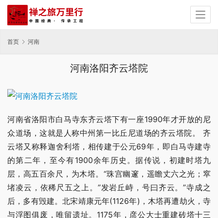
首页
河南
河南洛阳齐云塔院
河南省洛阳市白马寺东齐云塔下有一座1990年才开放的尼
众道场，这就是人称中州第一比丘尼道场的齐云塔院。 齐
云塔又称释迦舍利塔，相传建于公元69年，即白马寺建寺
的第二年，至今有1900余年历史。据传说，初建时塔九
层，高五百余尺，为木塔。“珠宫幽邃，遥瞻丈六之光；窣
堵凌云，依稀尺五之上。”发岩丘峙，号曰齐云。”寺成之
后，多有毁建。北宋靖康元年(1126年)，木塔再遭劫火，寺
与浮图俱废，唯留遗址。1175年，彦公大士重建砖塔十三