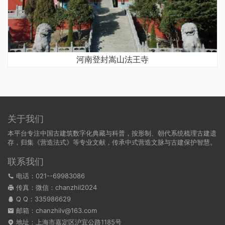
河南登封嵩山法王寺
关于我们
本平台专注中国古建筑数字化典藏与科普，按形制、朝代系统梳理古建遗
存，归集《营造法式》等专业文献，传承中式营造文脉与古建保护智慧。
联系我们
电话：021--69983086
传真：微信：chanzhil2024
Q Q：
335986629
邮箱：chanzhilv@163.com
地址：上海市嘉定区沪宜公路1185号