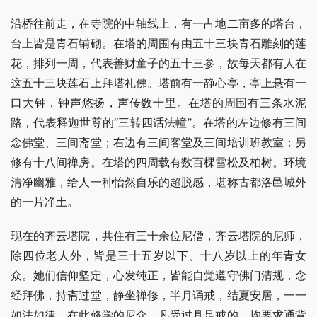
沿桥往前走，在寺院的中轴线上，有一占地二亩多的塔台，
台上皆是青石铺砌。在塔的周围有由五十三块青石雕刻的莲
花，排列一周，代表善财童子的五十三参，故每天都有人在
这五十三块莲石上拜塔礼佛。塔前有一静心亭，亭上悬有一
口大钟，钟声悠扬，声传数十里。在塔的周围有三条水泥
路，代表释迦世尊的“三转四话法幢”。在塔的左边修有三间
念佛堂、三间斋堂；右边有三间客堂及三间培训班教室；另
修有十八间禅房。在塔的四周载有数百棵雪松及柏树。环境
清净幽雅，给人一种怡然自乐的超脱感，堪称古都洛邑城外
的一片净土。
现在的齐云塔院，共住有三十余位尼僧，齐云塔院的尼师，
除四位老人外，皆是三十五岁以下、十八岁以上的年青女
众。她们信仰坚定，心发纯正，皆能自觉遵守佛门清规，念
经拜佛，持斋过堂，静坐禅修，半月诵戒，结夏安居，一一
如法如律。在此修学的尼众，凡受过具足戒的，均要求通背