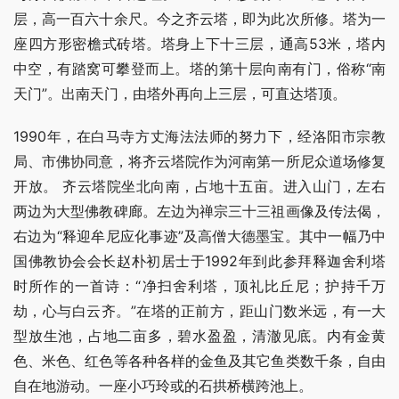
层，高一百六十余尺。今之齐云塔，即为此次所修。塔为一
座四方形密檐式砖塔。塔身上下十三层，通高53米，塔内
中空，有踏窝可攀登而上。塔的第十层向南有门，俗称“南
天门”。出南天门，由塔外再向上三层，可直达塔顶。
1990年，在白马寺方丈海法法师的努力下，经洛阳市宗教
局、市佛协同意，将齐云塔院作为河南第一所尼众道场修复
开放。 齐云塔院坐北向南，占地十五亩。进入山门，左右
两边为大型佛教碑廊。左边为禅宗三十三祖画像及传法偈，
右边为“释迎牟尼应化事迹”及高僧大德墨宝。其中一幅乃中
国佛教协会会长赵朴初居士于1992年到此参拜释迦舍利塔
时所作的一首诗：“净扫舍利塔，顶礼比丘尼；护持千万
劫，心与白云齐。”在塔的正前方，距山门数米远，有一大
型放生池，占地二亩多，碧水盈盈，清澈见底。内有金黄
色、米色、红色等各种各样的金鱼及其它鱼类数千条，自由
自在地游动。一座小巧玲或的石拱桥横跨池上。