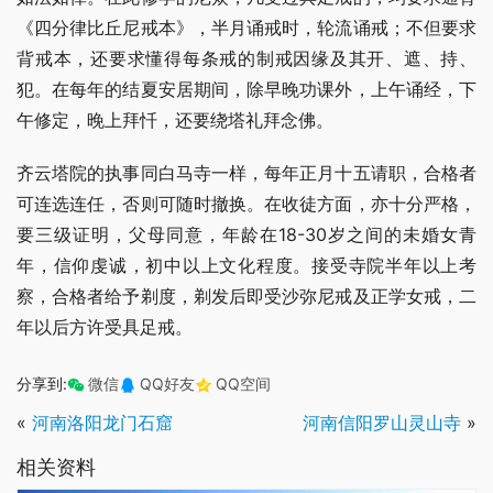
《四分律比丘尼戒本》，半月诵戒时，轮流诵戒；不但要求
背戒本，还要求懂得每条戒的制戒因缘及其开、遮、持、
犯。在每年的结夏安居期间，除早晚功课外，上午诵经，下
午修定，晚上拜忏，还要绕塔礼拜念佛。
齐云塔院的执事同白马寺一样，每年正月十五请职，合格者
可连选连任，否则可随时撤换。在收徒方面，亦十分严格，
要三级证明，父母同意，年龄在18-30岁之间的未婚女青
年，信仰虔诚，初中以上文化程度。接受寺院半年以上考
察，合格者给予剃度，剃发后即受沙弥尼戒及正学女戒，二
年以后方许受具足戒。
分享到:
微信
QQ好友
QQ空间
«
河南洛阳龙门石窟
河南信阳罗山灵山寺
»
相关资料