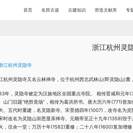
首页
名胜古迹
古建知识
营造文献库
专
浙江杭州灵
江杭州灵隐寺又名云林禅寺，位于杭州西北武林山(即灵隐山)麓
983年，灵隐寺被定为汉族地区全国重点寺院。 相传晋咸和元年(
。山门旧题“绝胜觉场”，相传为葛洪所书。唐大历六年(771)
大。五代时重建，名灵隐新寺。宋景德四年(1007)，改寺名为灵
宋时改名为灵隐山崇恩显亲禅寺。元顺帝至正十九年(1359)毁于
火，仅余一堂；万历十年(1582)重修；二十八年(1600)复加增修；