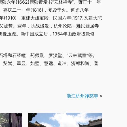
六年(1662)康熙帝亲书“云林禅寺”。雍正十一年
。嘉庆二十一年(1816)，复毁于火。道光八年
(1910)，重建大雄宝殿。民国六年(1917)又建大悲
罗汉堂又被焚。翌年，抗战爆发，杭州沦陷，难民避居寺
佛像压毁。新中国成立后，1954年由政府拔款修
塔和石经幢、药师殿、罗汉堂、“云林藏室”等。 
、契嵩、重显、如璧、慧远、道冲、济颠和尚、普
浙江杭州净慈寺
»