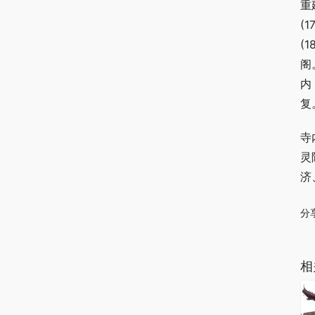
重
(
(
阁
内
复
寺
灵
济
分
相