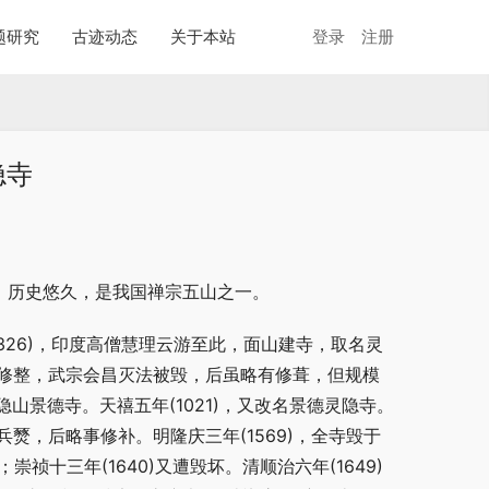
题研究
古迹动态
关于本站
登录
注册
隐寺
，历史悠久，是我国禅宗五山之一。
326)，印度高僧慧理云游至此，面山建寺，取名灵
曾加修整，武宗会昌灭法被毁，后虽略有修葺，但规模
隐山景德寺。天禧五年(1021)，又改名景德灵隐寺。
兵燹，后略事修补。明隆庆三年(1569)，全寺毁于
崇祯十三年(1640)又遭毁坏。清顺治六年(1649)