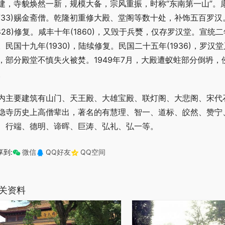
建，寺貌焕然一新，规模大备，宗风重振，时称“东南第一山”。康熙
1733)赐金斋僧。乾隆初重修大殿、堂阁等数十处，补饰五百罗汉
1828)修复。咸丰十年(1860)，又毁于兵燹，仅存罗汉堂。宣统二年
。民国十九年(1930)，陆续修复。民国二十五年(1936)，
，部分殿堂不慎失火被焚。1949年7月，大殿遭蚁蛀部分倒坍，
。
内主要建筑有山门、天王殿、大雄宝殿、联灯阁、大悲阁、宋代石
隐寺历史上高僧辈出，著名的有慧理、智一、道标、皎然、赞宁
、行端、德明、谛晖、巨涛、弘礼、弘一等。
享到:
微信
QQ好友
QQ空间
关资料