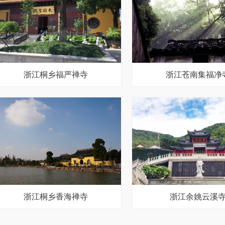
浙江桐乡福严禅寺
浙江苍南集福净
浙江桐乡香海禅寺
浙江余姚云溪