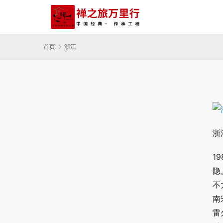
首页
浙江
浙
1
隐
不
南
雷