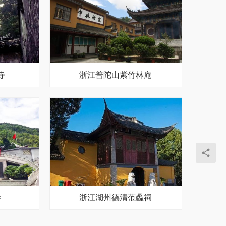
寺
浙江普陀山紫竹林庵
寺
浙江湖州德清范蠡祠