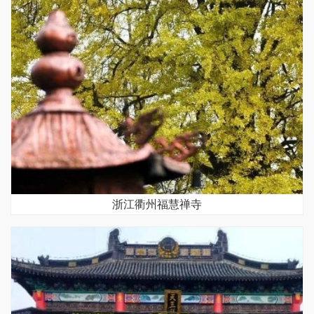
浙江衢州福慧禅寺