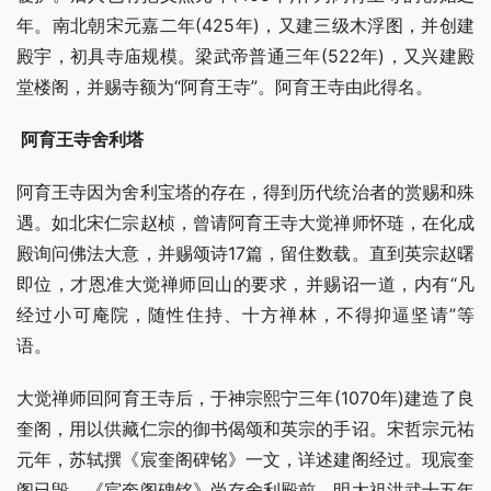
年。南北朝宋元嘉二年(425年)，又建三级木浮图，并创建
殿宇，初具寺庙规模。梁武帝普通三年(522年)，又兴建殿
堂楼阁，并赐寺额为“阿育王寺”。阿育王寺由此得名。
 阿育王寺舍利塔 
阿育王寺因为舍利宝塔的存在，得到历代统治者的赏赐和殊
遇。如北宋仁宗赵桢，曾请阿育王寺大觉禅师怀琏，在化成
殿询问佛法大意，并赐颂诗17篇，留住数载。直到英宗赵曙
即位，才恩准大觉禅师回山的要求，并赐诏一道，内有“凡
经过小可庵院，随性住持、十方禅林，不得抑逼坚请”等
语。
大觉禅师回阿育王寺后，于神宗熙宁三年(1070年)建造了良
奎阁，用以供藏仁宗的御书偈颂和英宗的手诏。宋哲宗元祐
元年，苏轼撰《宸奎阁碑铭》一文，详述建阁经过。现宸奎
阁已毁，《宸奎阁碑铭》尚存舍利殿前。明太祖洪武十五年