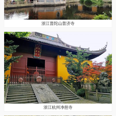
浙江普陀山普济寺
浙江杭州净慈寺