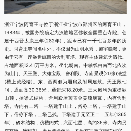
浙江宁波阿育王寺位于浙江省宁波市鄞州区的阿育王山，
1983年，被国务院确定为汉族地区佛教全国重点寺院。创
建于西晋太康三年(282年)，距今已有一千七百多年的历
史。阿育王寺闻名中外，不仅因为山明水秀，殿宇巍峨，更
由于它有一座举世瞩目的舍利宝塔。现存主体建筑为清代。
占地面积12.41万平方米。坐北朝南。中轴线由南而北依次
为山门、天王殿、大雄宝殿、舍利殿、寺庙景观(20张)法堂
(楼上藏经楼)。东、西两侧为厢房及附属建筑。天王殿七
间，通面宽30.36米，通进深18.20米。三大殿均为重檐歇
山顶，抬梁式结构，舍利殿屋顶盖金黄琉璃瓦，内有舍利
塔。寺内有二塔，一塔建于山上，俗称上塔，一塔建于山
下，俗称下塔，上塔已残。下塔建于元至正二十五年(1365
年)，砖木结构，仿楼阁式，六面七层，高约36米。寺内另
存有唐、宋碑刻，唐石雕造像等，并设有宗教文物陈列室。