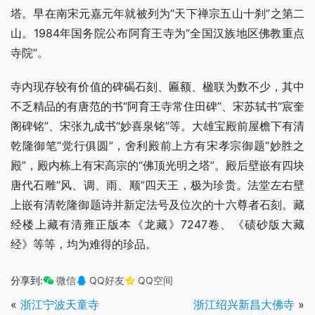
塔。早在南宋元嘉元年就被列为“天下禅宗五山十刹”之第二
山。1984年国务院公布阿育王寺为“全国汉族地区佛教重点
寺院”。
寺内现存较有价值的碑碣石刻、匾额、楹联为数不少，其中
不乏精品的有唐范的书“阿育王寺常住田碑”、宋苏轼书“宸奎
阁碑铭”、宋张九成书“妙喜泉铭”等。大雄宝殿前屋檐下有清
乾隆御笔“觉行俱圆”，舍利殿前上方有宋孝宗御题“妙胜之
殿”，殿内栋上有宋高宗的“佛顶光明之塔”。殿后壁嵌有四块
唐代石雕“风、调、雨、顺”四天王，极为珍贵。法堂左右壁
上嵌有清乾隆御题诗并新定法号及位次的十六尊者石刻。藏
经楼上藏有清雍正版本《龙藏》7247卷、《碛砂版大藏
经》等等，均为难得的珍品。
分享到:
微信
QQ好友
QQ空间
«
浙江宁波天童寺
浙江绍兴新昌大佛寺
»