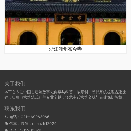
浙江湖州布金寺
关于我们
本平台专注中国古建筑数字化典藏与科普，按形制、朝代系统梳理古建遗
存，归集《营造法式》等专业文献，传承中式营造文脉与古建保护智慧。
联系我们
电话：021--69983086
传真：微信：chanzhil2024
Q Q：
335986629