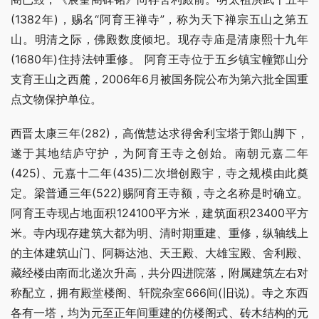
(1382年)，赐名“阿育王禅寺”，称为天下禅宗五山之第五
山。明清之际，佛殿数度倾圯。现存寺庙是清康熙十九年
(1680年)住持法钟重修。 阿育王寺位于五乡镇宝幢鄮山分
支育王山之西麓，2006年6月被国务院公布为第六批全国重
点文物保护单位。
西晋太康三年(282)，高僧慧达求得舍利宝塔于鄮山脚下，
遂于其地结庐守护，为阿育王寺之创始。南朝元嘉二年
(425)、元嘉十二年(435)二次增创殿宇，寺之规模由此奠
定。梁普通三年(522)赐阿育王寺额，寺之名称是时确立。 
阿育王寺现占地面积124100平方米，建筑面积23400平方
米。寺内现存建筑大都为明、清时期重建、重修，纵轴线上
的主体建筑山门、阿耨达池、天王殿、大雄宝殿、舍利殿、
藏经楼由南而北递次升高，共分四进院落，附属建筑左右对
称配立，拥有殿堂楼阁、轩院杂室666间(旧说)。寺之东西
各有一塔，均为元至正年间重建的仿楼阁式、砖木结构的元