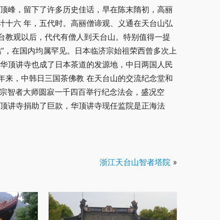
华顶峰，留下了许多历史佳话，早在陈末隋初，高丽
计十六 年，五代时。高丽僧谛观、义通在天台山弘
台教观以后，代代有僧人到天台山。特别值得一提
鹃”，在国内均属罕见。日本临济宗始祖荣西曾多次上
，华顶讲寺也成了日本茶道的发源地，中日两国人民
年来，中韩日三国茶佛教 在天台山的交流纪念堂和
台宗智者大师圆寂一千四百举行纪念法会，盛况空
华顶讲寺捐助了巨款，华顶讲寺现任监院是正海法
浙江天台山智者塔院
»