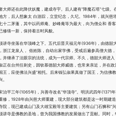
者大师还在此降伏妖魔，建成寺宇。后人建有“降魔石塔”七级。
地方，后人想象太 白游踪，立堂纪念，久圮。1984年，就兴慈
七十二茅蓬，其中以药师庵、妙峰庵等为最大，向为僧众和 香
已修缮一新，保持着古时风貌。
顶讲寺坐落在华顶峰之下。五代后晋天福元年(936年)，由德韶大
，浙江龙泉人， 俗姓陈，自幼出家学佛，受戒后遍参高僧大德
，并继承了法眼宗的法统，成为一代宗师。不久，德韶大师进入
俶正在台州任刺史，因钦慕德韶大师威德，也常来亲近，并在政治
国王，应使佛法兴盛”相托。后来钱弘俶果真做了国王，为信佛教
兴。
宋治平三年(1065年)，兴善寺改名“华顶寺”。明洪武四年(13
重修，1928年由兴慈大师重建，现大部分建筑都是这一时期建
寺院，现已建成山门及大雄宝殿等主要建筑；另有山门石狮和“兴
顶讲寺是佛教的圣地，曾为我国佛教的发展做出了贡献。同时，