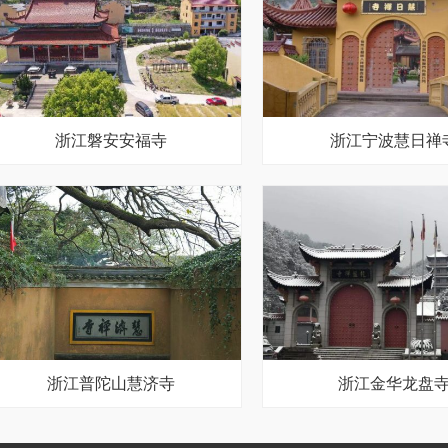
浙江磐安安福寺
浙江宁波慧日禅
浙江普陀山慧济寺
浙江金华龙盘