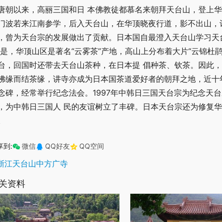
唐朝以来，高丽三国和日 本佛教徒都慕名来朝拜天台山，登上
门波若来江南参学，后入天台山，在华顶晓夜行道，影不出山，
，曾为天台宗的发展做出了贡献。日本国自最澄入天台山学习天
 是，华顶山区是著名“云雾茶”产地，高山上分布着大片“云锦杜
台，回国时还带去天台山茶种，在日本提 倡种茶、钦茶。因此
佛缘而结茶缘，讲寺亦成为日本国茶道爱好者的朝拜之地，近十
念碑，经常举行纪念法会。1997年中韩日三国天台宗为纪念天
，为中韩日三国人 民的友谊树立了丰碑。日本天台宗还为修复
。
享到:
微信
QQ好友
QQ空间
浙江天台山中方广寺
关资料