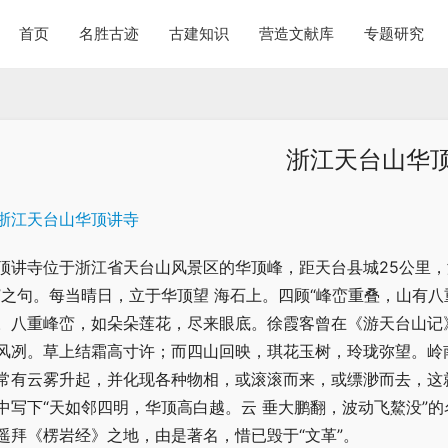
首页
名胜古迹
古建知识
营造文献库
专题研究
浙江天台山华
顶讲寺位于浙江省天台山风景区的华顶峰，距天台县城25公里，海
”之句。每当晴日，立于华顶望 海石上。四顾“峰峦重叠，山有
。八重峰峦，如朵朵莲花，尽来眼底。徐霞客曾在《游天台山记》
风冽。草上结霜高寸许；而四山回映，琪花玉树，玲珑弥望。岭南
常有云雾升起，并化现各种物相，或滚滚而来，或缥渺而去，这就
中写下“天如邻四明，华顶高白越。云 垂大鹏翻，波动飞鰲没”
遥拜《楞岩经》之地，由是著名，惜已毁于“文革”。