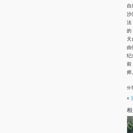
自
沙
法
的
天
由
纪
前
师
分
«
相