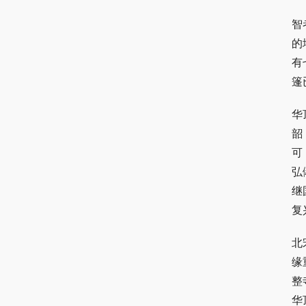
智
的
有
篷
华
韶
可
弘
继
复
北
缘
整
华