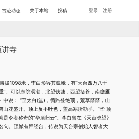
古迹动态
关于本站
投稿
登录
注册
顶讲寺
拔1098米，李白形容其巍峨，有“天台四万八千
八重”。可以东眺溟渤，北望钱塘，西望括苍，南瞻雁
中说： “至太白(堂)，循路登绝顶，荒草靡靡，山
山花盛开。顶上反不吐色，盖高寒所勒乎。”华 顶
是令者称奇的“华顶归云”。李白曾在《天台晓望》
的名句。顶巅有拜经台，传说为天台宗创始人智者大