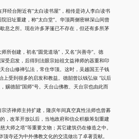
在拜经台附近有“太白读书屋”，相传是诗人李白读书
塔院旧址重建，称“太白堂”。华顶两侧密林深山间曾
客歇息之所。现在许多茅篷已不存在，但还有多所茅
师所创建，初名“圆觉道场”，又名“兴善寺”。德
，深受启发，后得到法眼宗始祖文益禅师的器重和印
 天台山修禅弘法，常住华顶。这时，吴越国王子钱
上受到很多的启发和教益。德韶曾以钱弘俶 “以后
，赐德韶“国师”号。天台山佛教、天台宗也由此而
71年)宗济禅师主持扩建，隆庆年间真空真性法师也曾募
造的，改革开放以后，当地政府和信众积极筹划重建
慈大师之塔”等重要文物；其它建筑仍在修造之中。 
华顶寺还为中外佛教文化的交流做出了卓著贡献。