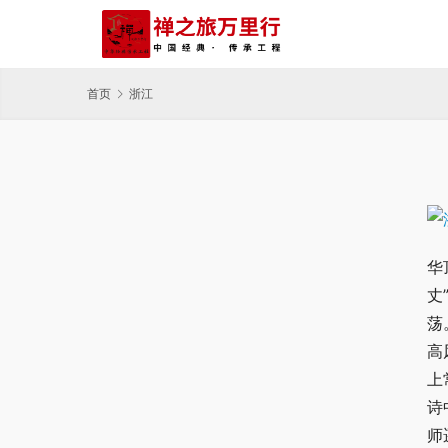
首页
浙江
华
丈
荡
高
上
诗
师