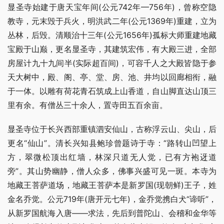
显圣寺始建于唐天宝年间(公元742年—756年)，曾称空隐
教寺，元末毁于兵火，明洪武二年(公元1369年)重建，立为
丛林，后毁。清顺治十三年(公元1656年)孤标大师重建地藏
宝殿于山巅，更名显圣寺，其建筑宏伟，有大殿三进，全部
房屋计九十九间半(实际超百间)，可容千人之大殿皆隐于参
天大树中，殿、阁、亭、堂、房、池、井均以回廊相衔，融
于一体。以雕有荷花青石筑成上山香道，自山脚直达山顶三
里有余。有僧丛三十余人，置寺田五百余亩。
显圣寺位于长兴西部重镇泗安仙山，古称浮云山、尖山，后
更名“仙山”。清长兴知县鲍珍曾题诗于寺：“路转山凹望上
方，翠微松顶出红墙，林深只道无人觉，已有方袍迓道
旁”。其山势幽静，僧人众多，佛事兴盛可见一斑。本寺为
地藏王菩萨道场，地藏王菩萨本是新罗国(现朝鲜)王子，姓
金名乔觉。公元719年(唐开元七年)，金乔觉携白犬“谛听”，
从新罗国航海入唐——求法，先后到普陀山、会稽和金华等