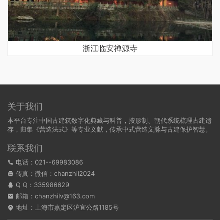
浙江临安禅源寺
关于我们
本平台专注中国古建筑数字化典藏与科普，按形制、朝代系统梳理古建遗
存，归集《营造法式》等专业文献，传承中式营造文脉与古建保护智慧。
联系我们
电话：021--69983086
传真：微信：chanzhil2024
Q Q：
335986629
邮箱：chanzhilv@163.com
地址：上海市嘉定区沪宜公路1185号