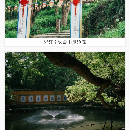
浙江宁波象山灵静庵