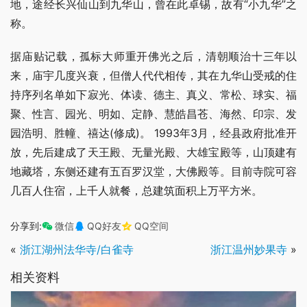
地，途经长兴仙山到九华山，曾在此卓锡，故有“小九华”之
称。
据庙贴记载，孤标大师重开佛光之后，清朝顺治十三年以
来，庙宇几度兴衰，但僧人代代相传，其在九华山受戒的住
持序列名单如下寂光、体读、德主、真义、常松、球实、福
聚、性言、园光、明如、定静、慧皓昌苍、海然、印宗、发
园浩明、胜幢、禧达(修成)。 1993年3月，经县政府批准开
放，先后建成了天王殿、无量光殿、大雄宝殿等，山顶建有
地藏塔，东侧还建有五百罗汉堂，大佛殿等。目前寺院可容
几百人住宿，上千人就餐，总建筑面积上万平方米。
分享到:
微信
QQ好友
QQ空间
«
浙江湖州法华寺/白雀寺
浙江温州妙果寺
»
相关资料