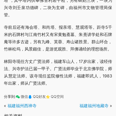
塔”，其中塔内供奉佛舍利若干粒，另有碑刻三块，一块为
兴寺刘壬泉功德碑，二块为玄碑，由福州市文物管理局保
管。
寺前后还有海会塔、和尚塔、报亲塔、慧观塔等。距寺5千
米的石牌村与江南竹村又有宋黄勉斋墓、朱熹讲学处和石牌
庵等许多古迹，另有九峰、芙蓉、寿山诸胜景。群山环合，
竹林松坞，风景颇佳，是游览观胜、拜佛诵经的理想场所。
林阳寺现任方丈广贤法师，福建车山人，17岁出家，读经传
法、兴寺护法已届一甲子。广贤法师毕业于北京佛学院，师
从慧定法师。该寺现任监院修性法师，福建即武人，1983
年出家，师从广贤法师。
分享到:
微信
QQ好友
QQ空间
«
福建福州西禅寺
福建福州地藏寺
»