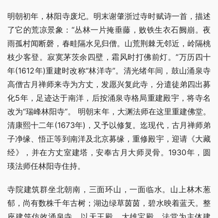
明朝初年，林阳寺废圮。明末谢肇浙过寺时赋诗一首，描述
了它的荒凉景象：“丛林一片掩垂藤，败铁生衣石阙崩。夜
雨孤村闻断磬，春畦隔水见归僧。山荒荆棘无邻近，岭隔桃
枝少客登。寂寞茅茨余四壁，霜风时打佛前灯。”万历四十
年(1612年)重建时改称“林洋寺”。清光绪年间，鼓山涌泉寺
高僧古月禅师来寺为方丈，发愿兴复此寺，分遣徒弟四出募
化5年，足迹达于南洋，后按涌泉寺格局重建殿宇，将寺名
改为“瑞峰林阳寺”。 明朝末年，大渊法师在这里重建佛堂。
清康熙十二年(1673年)，又予以修复。迄现代，古月禅师弟
子净缘、悟正等到南洋及北京募缘，重修殿宇，迎请《大藏
经》，并在方丈室建塔，安奉古月大师灵骨。1930年，圆
瑛法师任林阳寺住持。
寺院建筑群坐北朝南，三面环山，一面临水。山上林木葱
郁，尚有数株千年古树；湖边绿草茵茵，碧水映着蓝天。整
座建筑仿效涌泉寺，以天王殿、大雄宝殿、法堂为主体建