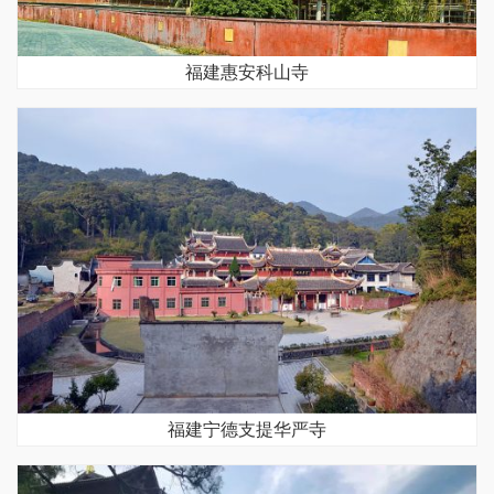
福建惠安科山寺
福建宁德支提华严寺