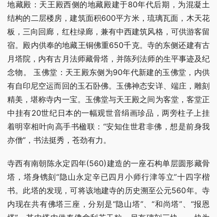
地藏殿：天王殿西侧的地藏殿建于80年代后期，为混凝土
结构的二层楼房，建筑面积600平方米，琉璃瓦面，木天花
板，三向回廊，红柱绿廊，兼有中西建筑风格，可供游客留
宿。殿内供奉的地藏王铜佛重650千克。寺的东侧还建有古
月塔院，内有古月法师藏骨塔，并陈列法师的生平事迹及纪
念物。 玉佛堂：天王殿东侧为90年代新建的玉佛堂，内供
有自印尼空运而回的玉石卧佛。玉佛神态安详、端庄，雕刻
精美，堪称寺内一宝。玉佛堂与天王殿之间为客堂，客堂正
中挂有20世纪日本的一幅观世音绢画珍品，两旁柱子上挂
着明宰相叶向高手书楹联：“安知住世君非佛，想是前身我
亦僧”，书法挺秀，苍劲有力。
寺西有南朝陈永定四年(560)建造的一座石构单层圆形藏骨
塔，塔身镌刻“隐山永定辛已四月小师行津等立”十四字楷
书。此塔的发现，可将该地建寺的历史溯至公元560年。寺
内现在共有佛塔三座，分别是“隐山塔”、“和尚塔”、“报恩