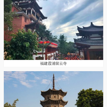
福建霞浦留云寺