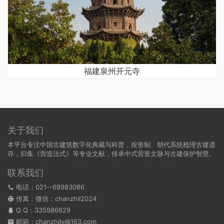
福建泉州开元寺
关于我们
本平台专注中国古建筑数字化典藏与科普，按形制、朝代系统梳理古建遗
存，归集《营造法式》等专业文献，传承中式营造文脉与古建保护智慧。
联系我们
电话：021--69983086
传真：微信：chanzhil2024
Q Q：
335986629
邮箱：chanzhilv@163.com