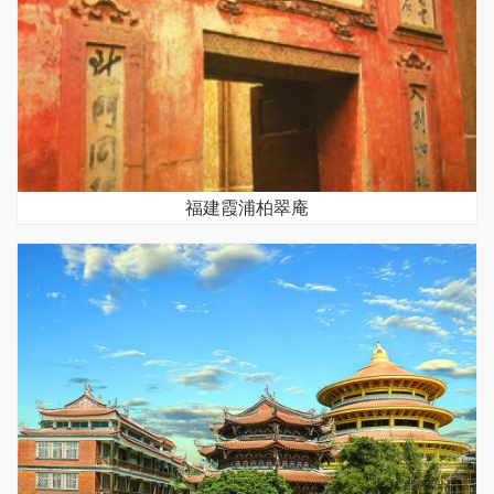
福建霞浦柏翠庵