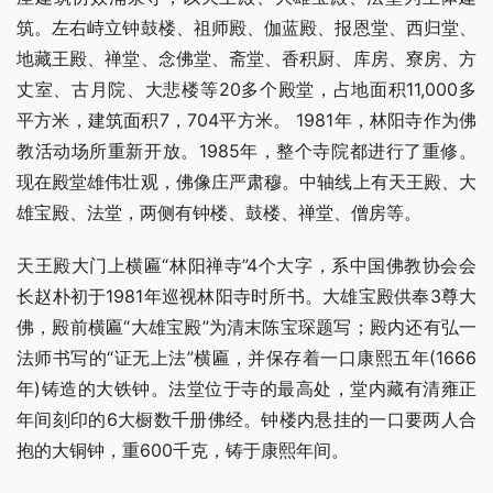
筑。左右峙立钟鼓楼、祖师殿、伽蓝殿、报恩堂、西归堂、
地藏王殿、禅堂、念佛堂、斋堂、香积厨、库房、寮房、方
丈室、古月院、大悲楼等20多个殿堂，占地面积11,000多
平方米，建筑面积7，704平方米。 1981年，林阳寺作为佛
教活动场所重新开放。1985年，整个寺院都进行了重修。
现在殿堂雄伟壮观，佛像庄严肃穆。中轴线上有天王殿、大
雄宝殿、法堂，两侧有钟楼、鼓楼、禅堂、僧房等。
天王殿大门上横匾“林阳禅寺”4个大字，系中国佛教协会会
长赵朴初于1981年巡视林阳寺时所书。大雄宝殿供奉3尊大
佛，殿前横匾“大雄宝殿”为清末陈宝琛题写；殿内还有弘一
法师书写的“证无上法”横匾，并保存着一口康熙五年(1666
年)铸造的大铁钟。法堂位于寺的最高处，堂内藏有清雍正
年间刻印的6大橱数千册佛经。钟楼内悬挂的一口要两人合
抱的大铜钟，重600千克，铸于康熙年间。