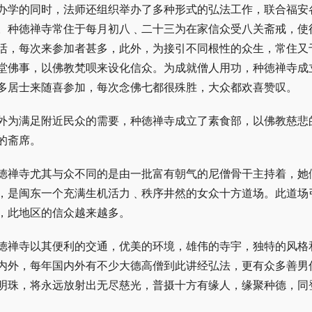
办学的同时，法师还组织举办了多种形式的弘法工作，联合福安
。种徳禅寺常住于每月初八﹑二十三为在家信众受八关斋戒，使
活，每次来参加者甚多，此外，为接引不同根性的众生，常住又
堂佛事，以佛教梵呗来设化信众。为成就僧人用功，种徳禅寺成
多居士来随喜参加，每次念佛七都很殊胜，大众都欢喜赞叹。
外为满足附近民众的需要，种徳禅寺成立了素食部，以佛教慈悲
的斋席。
徳禅寺尤其与众不同的是由一批富有朝气的尼僧骨干主持着，她
，是闽东一个充满生机活力﹑秩序井然的女众十方道场。此道场
，此地区的信众越来越多。
徳禅寺以其便利的交通，优美的环境，雄伟的寺宇，独特的风格
内外，每年国内外有不少大德高僧到此讲经弘法，更有众多善男
明珠，将永远放射出无尽慈光，普摄十方有缘人，缘聚种德，同