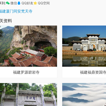
享到:
微信
QQ好友
QQ空间
福建厦门同安梵天寺
关资料
福建罗源碧岩寺
福建福鼎资国