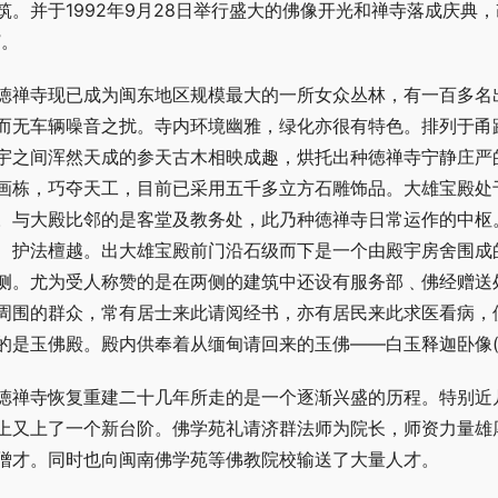
筑。并于1992年9月28日举行盛大的佛像开光和禅寺落成庆典，
”。
徳禅寺现已成为闽东地区规模最大的一所女众丛林，有一百多名
而无车辆噪音之扰。寺内环境幽雅，绿化亦很有特色。排列于甬
宇之间浑然天成的参天古木相映成趣，烘托出种徳禅寺宁静庄严
画栋，巧夺天工，目前已采用五千多立方石雕饰品。大雄宝殿处
。与大殿比邻的是客堂及教务处，此乃种徳禅寺日常运作的中枢
、护法檀越。出大雄宝殿前门沿石级而下是一个由殿宇房舍围成
侧。尤为受人称赞的是在两侧的建筑中还设有服务部﹑佛经赠送
周围的群众，常有居士来此请阅经书，亦有居民来此求医看病，
的是玉佛殿。殿内供奉着从缅甸请回来的玉佛——白玉释迦卧像(
徳禅寺恢复重建二十几年所走的是一个逐渐兴盛的历程。特别近
上又上了一个新台阶。佛学苑礼请济群法师为院长，师资力量雄
僧才。同时也向闽南佛学苑等佛教院校输送了大量人才。