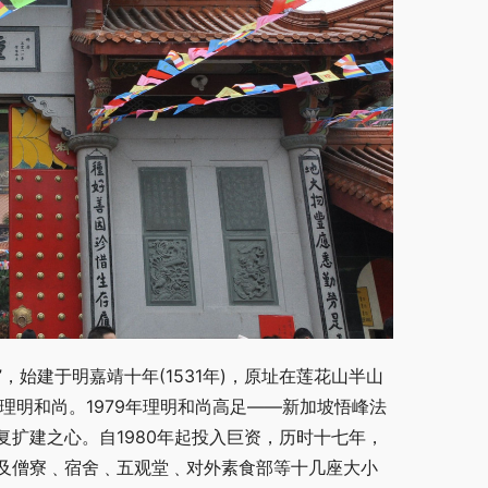
，始建于明嘉靖十年(1531年)，原址在莲花山半山
理明和尚。1979年理明和尚高足——新加坡悟峰法
扩建之心。自1980年起投入巨资，历时十七年，
及僧寮﹑宿舍﹑五观堂﹑对外素食部等十几座大小