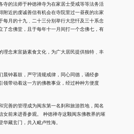
各寺的法师于种徳禅寺为在家居士受戒等等法务活
得附近的虔诚善信有机会在寺院里过一昼夜的出家
于每月的十九﹑二十三分别举行大悲忏及三十系念
立了念佛堂，且于每年十一月间打一个念佛七，有
的理念来宣扬素食文化，为广大居民提供独特﹑丰
们晨钟暮鼓，严守清规戒律，同心同德，诵经参
引领带动着这一方的佛教事业，经过种种方便度
和完善的管理成为闽东第一名刹和旅游胜地，闻名
信女前来进香参观。 种徳禅寺这颗闽东佛教界的璀
登华藏玄门，共入毗卢性海。