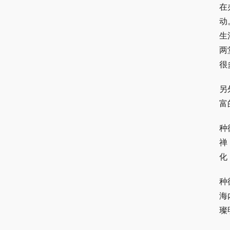
在
动
生
两
很
另
富
种
禅
化
种
海
璨