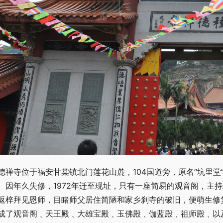
德禅寺位于福安甘棠镇北门莲花山麓，104国道旁，原名“坑里堂”
。因年久失修，1972年迁至现址，只有一座简易的观音阁，主持
返梓拜见恩师，目睹师父居住简陋和家乡刹寺的破旧，便萌生修复
成了观音阁﹑天王殿﹑大雄宝殿﹑玉佛殿﹑伽蓝殿﹑祖师殿﹑以