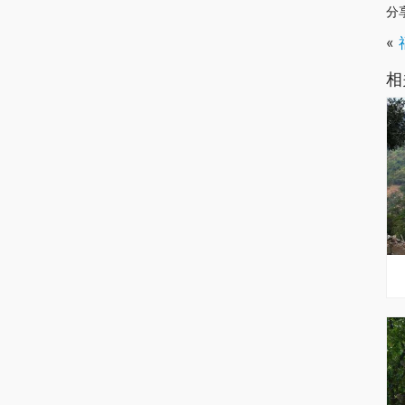
分
«
相