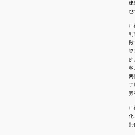
建
也
种
利
殿
梁
佛
客
两
了
旁
种
化
批