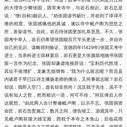
的大理寺少卿张固，因常来寺中，与岩石相识。岩石总是
说：“僧(自称)颇识人。”劝张固读书砺行，并劝到了谆谆不
倦的程度。张固感佩他的真诚，遂以寺中毗卢阁为憩息之
所，发奋读书。自此，岩石待张固更加礼恭意恳。不久，张
固考中举人，岩石仍希望张固能百尺竿头更进一步，并自许
自己的见识、谋略得到验证。宣德四年(1429年)张固又考中
进士，当亲科进士琼林宴后，岩石更是大张旗鼓地驰书张固
留一言作为纪念。张固却谦虚地推辞说：“宝刹历代胜境，
其址不俟增扩，龙象无烦增饰，”我为什么留志呢？而且县
内诸君子早已以诗文播扬老师的佛法，又何事留志呢？岩石
却说：我即入空门，虚名却非所尚！况且我于先生，虽不干
说有知人之哲，然而相识一语，何可不传，“抑且俾后人作
达观想。”由此两人合计整修毗卢阁，以示不忘。张固捐资
命匠，岩石负责施工，数月之间，便告竣工。游观其中，只
见毗卢阁前接大雄宝殿，西枕于本寺之木鱼山，后临花雨
台，东映乎本寺之兰堂书舍，四境联络，巧若天成。张固喜