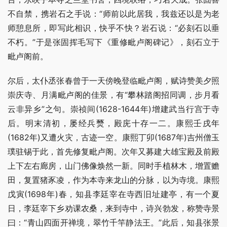
不自禁，携岩石之手说：“师前以此居我，我兹还以是为老
师憩息所，即写此相识，快乎不快？岩石说：“必刻石以垂
不朽。”于是张固挥毛写下《重修毗卢阁碑记》，刻石立于
毗卢阁前。
尔后，太仆丞张春曾于一天傍晚登临毗卢阁，赋诗赞美夕照
崇庆寺、月满毗卢阁的佳景，有“攀林踏阁招同调，步月看
云非异乡”之句。崇祯间(1628-1644年)增建武当行宫于寺
后。明末清初，屡经兵燹，殿庑十存一二。康熙壬戌年
(1682年)又遭火灾，古迹一空。康熙丁卯(1687年)吉州僧玉
璞驻锡于此，首先修复毗卢阁。次年又募建大雄宝殿及前殿
上下左右廊房，山门佛像焕然一新。同时手植林木，增置赡
田，复置猪豕凌，作为本寺来龙山的分脉，以为寺境。康熙
戊寅(1698年)春，知县李廷宰在寺西旧址建亭，有一个夏
日，李廷宰下乡劝课农桑，来到寺中，诗兴勃发，称赞寺景
曰：“青山四面开禅境，翠竹千竿静法王。”此后，知县张景