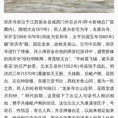
崇庆寺原位于江西新余县城西门外百步许(即今新钢总厂苗
圃内)。隋朝大业(611年)，邑人唐兴舍宅为寺，名唐兴寺。
宋开宝(968-976年)间改为安和寺，太平兴国五年(980年)
赐“崇庆寺”额。因近龙泉，故称龙泉山。元代中后期，崇庆
寺进行了维修。诗人傅若金在他的两首纪游诗中，盛赞新修
的崇庆寺“绀柱明蛛网，青莲映玉台”、“半岭晨飞锡，诸天昼
夜花”的庄严妙景。元末壬辰年(1352年)寺庙毁于战乱。明
洪武三年(1370年)重建前天王殿、大雄殿、后毗卢阁、花雨
台、左右钟鼓楼。东接兰堂书社，西枕木鱼山冈，最为一邑
之胜。邑人刘松有联句咏曰：“龙泉寺古山连郭，花雨堂虚
月到钟。” 明代前期，这里留下了出尘人与读书人相识相
知，携手共修毗卢阁的佳话。这位出尘人为巢溪张氏子，号
岩石，性恬适，有古人风；并且禅修自足，以如来相证如来
果。他当时任寺中住持。而这个故事中的读书人则是入仕前