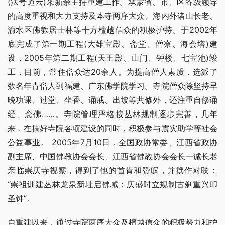
(法号道云)来新余主持重建工作。承蒙省、市、区各级领导
的高度重视和大力支持及本寺两序大众、海内外诸山长老、
渝水区佛教居士林等十方檀越信众的积极护持。于2002年
底完成了第一期工程(大雄宝殿、斋堂、僧寮、海会塔)建
设，2005年第二期工程(天王殿、山门、钟楼、七宝池)竣
工，目前，常住僧众达20余人。为提高僧人素质，选派了
数名年青僧人到福建、广东佛学院学习。寺院僧众除坚持早
晚功课、过堂、坐香、诵戒、出坡等共修外，还注重自修诵
经、念佛……。寺院管理严格按丛林规制逐步完善，几年
来，在搞好寺院各项建设的同时，积极参与震灾助学等社会
公益事业。 2005年7月10日，全国政协常委、江西省政协
副主席、中国佛教协会会长、江西省佛教协会会长一诚长老
亲临崇庆寺视察，得到了他的首肯和赞叹，并撰作对联：
“崇祖训建丛林龙泉新址启佛域；庆盛时立规制古刹重兴叩
圣钟”。
自重建以来，通过寺院两序大众及檀越信众的积极努力和护