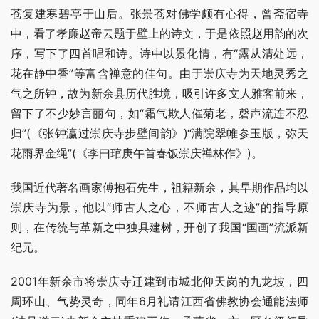
苍复建寒碧亭于山后。张景苍对佛学颇有心得，曾斋宿寺
中，看了孝廉赵帝云题于壁上的诗文，于是依照赵用韵的次
序，写下了四首唱和诗。诗中以景化情，有“露从清处远，
花在静中香”等富含禅意的佳句。由于崇庆寺为天地灵秀之
气之所钟，故为新余县历代胜境，吸引许多文人雅客前来，
留下了不少妙言丽句，如“霜气欺人催菊老，磬声流连不忍
归”(《张钟瀛过崇庆寺步壁间韵》)“满院翠帷参玉版，弥天
花雨界金绳”(《李曰琯庚午首春饭崇庆禅林作》)。
我国近代著名画家傅抱石先生，祖籍新余，其早期作品均以
崇庆寺为景，他以“师古人之心，不师古人之迹”的指导原
则，在传统与革新之中独具建树，开创了我国“国画”流派新
纪元。
2001年新余市将崇庆寺迁建到市城北仰天岗的九龙坡，四
周环山、气势灵奇，同年6月礼请江西省佛教协会通能法师