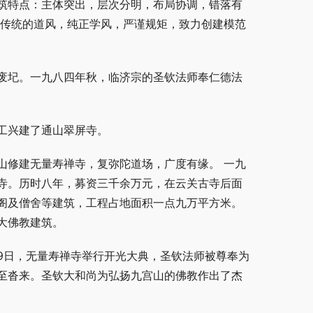
筑特点：主体突出，层次分明，布局协调，错落有
良传统的道风，纯正学风，严谨规矩，致力创建模范
废圮。一九八四年秋，临济宗的圣钦法师奉仁德法
工兴建了通山翠屏寺。
山修建无量寿禅寺，复弥陀道场，广度有缘。 一九
寺。历时八年，募资三千余万元，在云关古寺后面
阁及僧舍等建筑，工程占地面积一点九万平方米。
大佛教建筑。
29日，无量寿禅寺举行开光大典，圣钦法师被尊奉为
至沓来。圣钦大和尚为弘扬九宫山的佛教作出了杰