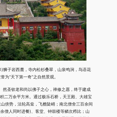
5米)狮子岩西麓，寺内松杉叠翠，山泉鸣涧，鸟语花
被誉为“天下第一奇”之自然景观。
。然圣钦老和尚以佛子之心，禅修之愿，终于建成
面积二万余平方米。通过极乐石桥，天王殿、大雄宝
室依山傍势，法轮高耸，飞檐陡峭；南北僧舍三百余间
余僧人同时进餐)、客堂、钟鼓楼等鳞次栉比；山