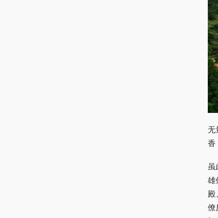
无
香
虽
雄
殿
僚