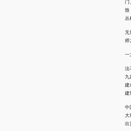
门
致
丛
无
师
一
法
九
建
建
中
大
出