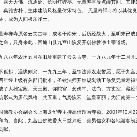
、露天大佛、流通处、长明灯碑亭、无量寿亭等点缀其间。其建
，典雅古朴，主体建筑风格呈仿宋特色。 无量寿禅寺将以其优
林，成为人间极乐净土。
量寿禅寺原名云关古寺，成名于南宋，后历经战火，至明末已成
之命，只身来此，回通山县九宫山恢复开创佛教净土宗道场。
九八八年农历五月在旧址重建了云关古寺。一九八九年十二月开
不孤起，遇缘则兴。一九九三年，圣钦法师发宏誓愿，愿于九宫
四年经上级有关部门批准，圣钦法师开始规划动工修复无量寿禅
成了大雄宝殿、天王殿、弥陀宫、念佛堂、法尚、方丈室、藏经
筑形式为唐代风格，共五重，气势恢宏，堂皇富丽，为江南第一
国佛教协会副会长上海龙华寺主持高僧题写寺额。2001年10月
和尚。自此，九宫山佛教香火日益兴旺，善男信女和各地游客纷
贡献。