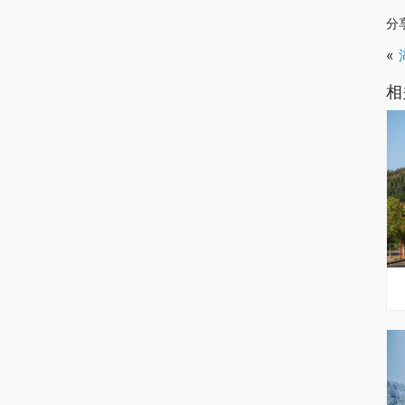
分
«
相