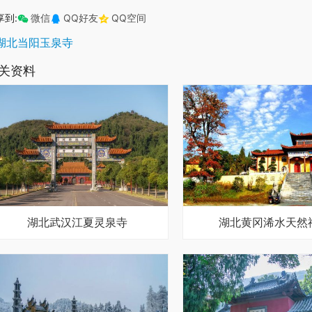
享到:
微信
QQ好友
QQ空间
湖北当阳玉泉寺
关资料
湖北武汉江夏灵泉寺
湖北黄冈浠水天然