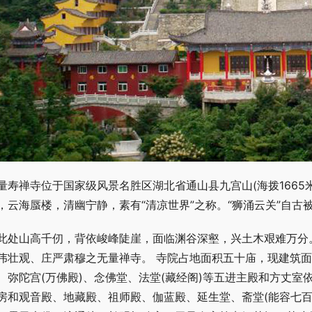
量寿禅寺位于国家级风景名胜区湖北省通山县九宫山(海拨166
，云海蜃楼，清幽宁静，素有“清凉世界”之称。“狮涌云关”自古
此处山高千仞，背依峻峰陡崖，面临渊谷深壑，兴土木艰难万分
伟壮观、庄严肃穆之无量禅寺。 寺院占地面积五十庙，现建筑
、弥陀宫(万佛殿)、念佛堂、法堂(藏经阁)等五进主殿和方丈
房和观音殿、地藏殿、祖师殿、伽蓝殿、延生堂、斋堂(能容七百