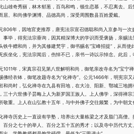
此山雄奇秀丽，林木郁葱，百鸟和鸣，顿生恋慕，不忍离去。后知
而居。和尚佛学渊博、品德高尚，深受周围数县百姓爱戴。
元806年，因地官吏推荐，唐宪法宗宣召德聪和尚入京参与一
。事毕，得宪法宗垂询，因其精深博大的学识而受褒扬，亲赐法呈
头铁牛赠和尚，并为其修建梵宇，御书赐名“宝峰招提”，从而使
无疾坐化，宪法宗闻后，伤悼不已，亲书一诗以示悼念。此后，
元1011年，宋真宗召见第八世解明和尚，御笔亲改寺名为“宝宁禅
赐佛经衣钵，御笔改题寺名为“化禅寺”。公元1466年，明宪宗
岩和尚时，弘化禅寺在九县有田地，在大冶、阳新、鄂城三地拥
，三十六世佛子昙晦上人为新罗国王族人。上人佛学，深得禅宗
所敬重。上人在山弘教十五年，与中外佛子交往频繁，为中朝文
化禅寺历史上一直设有学塾，培养出大量栋梁之才及脂门高僧。
、百分之七十的举人、百分之五十五的秀才；以及寺中历代方丈
而出。学塾教师都是饱学硕儒，最低为“三甲进士”。