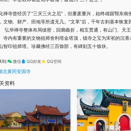
化禅寺曾经历了“三灾三火之厄”，但屡废屡兴，始终雄踞鄂东南
，文物、财产、田地等所遗无几。“文革”后，千年古刹基本恢复
。 弘华禅寺整体布局缜密，回廊曲折，相互贯通，有山门、天
。寺内有重要的文物祖师舍利塔金塔顶，镇寺之宝为宋初的沉香
山智印祖师塔。珍藏佛经三百馀部，有碑刻五十馀块。
享到:
微信
QQ好友
QQ空间
湖北黄冈安国寺
关资料