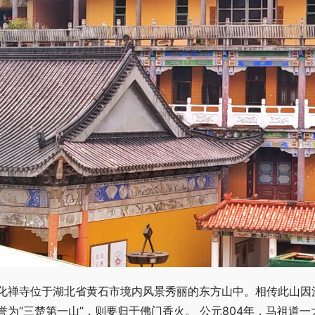
化禅寺位于湖北省黄石市境内风景秀丽的东方山中。相传此山因
誉为“三楚第一山”，则要归于佛门香火。 公元804年，马祖道