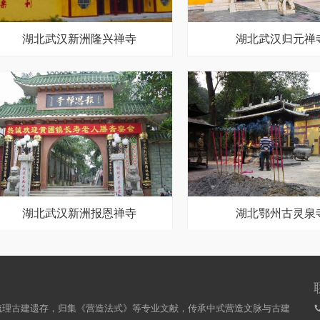
湖北武汉新洲隆兴禅寺
湖北武汉归元禅
湖北武汉新洲报恩禅寺
湖北鄂州古灵泉
梳理古建遗存，归集《营造法式》等专业文献，传承中式营造文脉与古建