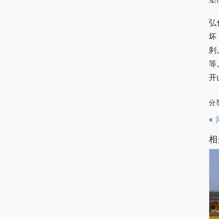
弘
坏
刹
等
开
分
«
相