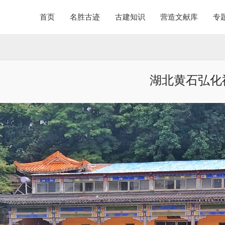
首页
名胜古迹
古建知识
营造文献库
专
湖北黄石弘化