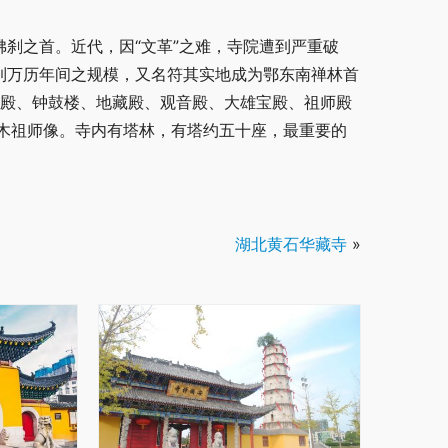
佛刹之首。近代，因“文革”之难，寺院遭到严重破
到万历年间之规模，又名符其实地成为鄂东南禅林首
王殿、钟鼓楼、地藏殿、观音殿、大雄宝殿、祖师殿
木祖师像。寺内有塔林，有塔约五十座，最重要的
湖北黄石华藏寺
»