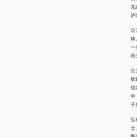
见
庐
公
钵
一
尚
公
钦
信
中
子
弘
士
塾