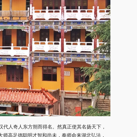
汉代人奇人东方朔而得名。然真正使其名扬天下，
一大师高足德聪明才智和尚未，奉师命来湖北弘法，