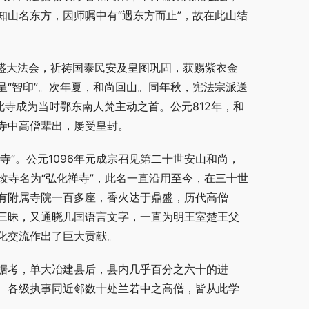
山名东方，因师嘱中有“遇东方而止”，故在此山结
次盛大法会，祈祷国泰民安及皇图巩固，获赐紫衣金
“智印”。次年夏，和尚回山。同年秋，宪法宗派送
此寺成为当时鄂东南人梵主动之首。公元812年，和
寺中高僧辈出，屡受皇封。
寺”。公元1096年元成宗召见第二十世安山和尚，
又改寺名为“弘化禅寺”，此名一直沿用至今，在三十世
有附属寺院一百多座，香火达于鼎盛，历代高僧
三昧，又通晓几国语言文字，一直为明王室楚王父
化交流作出了巨大贡献。
据考，单大冶建县后，县内几乎百分之六十的进
、各级执事同近邻数十处兰若中之高僧，皆从此学