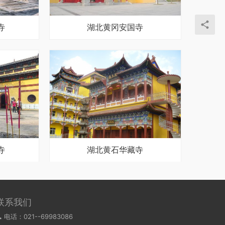
寺
湖北黄冈安国寺
寺
湖北黄石华藏寺
联系我们
电话：021--69983086