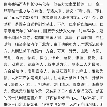
住南岳福严寺和长沙兴化寺。他在方丈室里插剑一口，拿一
只草鞋一盆水放在剑边。每遇人来，就说：“看，看。”宋仁
宗宝元元年(1038年)，李遵勖派人请他到京师，仅月余，遵
勖死，楚圆亲自送葬到坟墓山。不久，仁宗赐官船南归。仁
宗康定元年(1040年)，圆寂于长沙兴化寺，时年54岁，建
塔于浏阳石霜寺。楚圆时当宋太宗、真宗、仁宗时期，在他
以前，临济宗仅流传于北方，由于他的努力，才逐渐流传南
方。其嗣法弟子有慧南、方会、可真、赞元、山政、有回、
光用、道宽、悟真、保心、惟正、蕴良、惟廑、德乾、本
言、源禅师、德章等人，就中以方会、慧南二人为最著。 
方会俗姓冷，袁州宜春人。曾游江西筠州九峰山，落发为
僧。去石霜寺参楚圆并得法，往返袁州杨歧山传法，开杨歧
派；经白云守端、五祖法演、龙门清远、雪堂道行、晦庵慧
光、蒙庵元聪相继传承，又传到了日本僧人泉诵俊芿。楚圆
的另一法嗣慧南俗姓章，江西信州怀玉山人。11岁出家，师
事怀玉山定水院智銮，19岁受具足戒，远游至庐山习禅，困