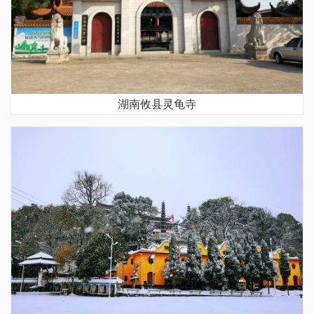
湖南攸县灵龟寺