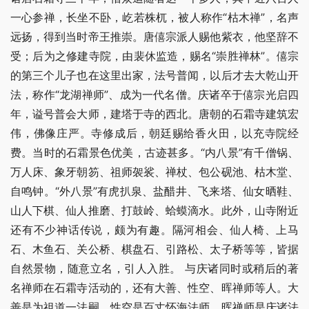
一心参禅，长坐不卧，屹若株杌，被人称作“枯木禅”，名声
远扬，得到当时帝王推崇。唐僖宗派人赐他紫衣，他坚辞不
受；后为之修建寺院，由裴休监造，赐名“崇胜禅林”。僖宗
的第三个儿子也在这里出家，法号普闻，以后才去大乾山开
法，称作“龙湖禅师”、成为一代名僧。庆诸卒于僖宗光启四
年，谥号普会大师，建塔于寺的西北。唐朝的石霜寺建筑宏
伟，佛像庄严。寺修成后，朝廷赐给香火田，以充寺院经
费。当时的石霜景色优美，古迹甚多。“内八景”有千僧锅、
万人床、象牙朝笏、祖师袈裟、禅杖、包公砚池、枯木堂、
自鸣钟。“外八景”有虎扒泉、盐醋井、飞来塔、仙女晒鞋、
山人下棋、仙人推磨、打鼓岭、蛤蟆滴水。此外，山寺附近
还有不少神话传说，颇为有趣。隔河相会、仙人椅、上马
石、木鱼石、关公桥、棋盘石、引路松、太子桥等等，皆据
自然景物，随意立名，引人入胜。 与庆诸同时或稍后的著
名禅师在石霜寺活动的，还有大善、性空、晖禅师等人。大
善是为祖道一法嗣，性空是百丈怀海法师，晖禅师是庆诸法