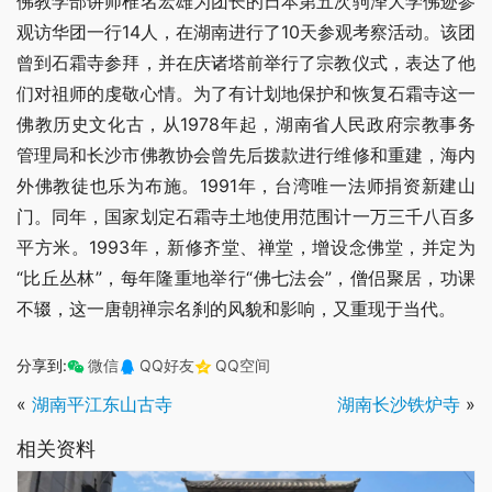
佛教学部讲师椎名宏雄为团长的日本第五次驹泽大学佛迹参
观访华团一行14人，在湖南进行了10天参观考察活动。该团
曾到石霜寺参拜，并在庆诸塔前举行了宗教仪式，表达了他
们对祖师的虔敬心情。为了有计划地保护和恢复石霜寺这一
佛教历史文化古，从1978年起，湖南省人民政府宗教事务
管理局和长沙市佛教协会曾先后拨款进行维修和重建，海内
外佛教徒也乐为布施。1991年，台湾唯一法师捐资新建山
门。同年，国家划定石霜寺土地使用范围计一万三千八百多
平方米。1993年，新修齐堂、禅堂，增设念佛堂，并定为
“比丘丛林”，每年隆重地举行“佛七法会”，僧侣聚居，功课
不辍，这一唐朝禅宗名刹的风貌和影响，又重现于当代。
分享到:
微信
QQ好友
QQ空间
«
湖南平江东山古寺
湖南长沙铁炉寺
»
相关资料