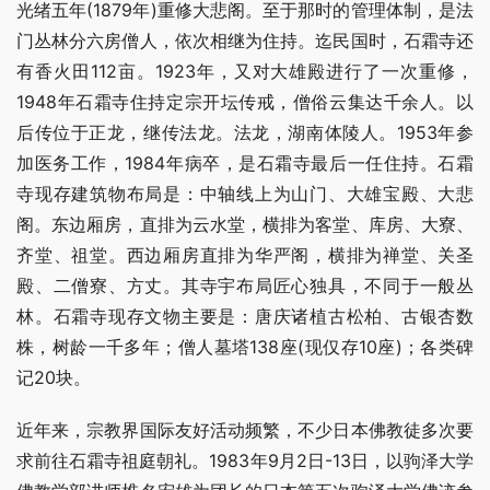
光绪五年(1879年)重修大悲阁。至于那时的管理体制，是法
门丛林分六房僧人，依次相继为住持。迄民国时，石霜寺还
有香火田112亩。1923年，又对大雄殿进行了一次重修，
1948年石霜寺住持定宗开坛传戒，僧俗云集达千余人。以
后传位于正龙，继传法龙。法龙，湖南体陵人。1953年参
加医务工作，1984年病卒，是石霜寺最后一任住持。石霜
寺现存建筑物布局是：中轴线上为山门、大雄宝殿、大悲
阁。东边厢房，直排为云水堂，横排为客堂、库房、大寮、
齐堂、祖堂。西边厢房直排为华严阁，横排为禅堂、关圣
殿、二僧寮、方丈。其寺宇布局匠心独具，不同于一般丛
林。石霜寺现存文物主要是：唐庆诸植古松柏、古银杏数
株，树龄一千多年；僧人墓塔138座(现仅存10座)；各类碑
记20块。
近年来，宗教界国际友好活动频繁，不少日本佛教徒多次要
求前往石霜寺祖庭朝礼。1983年9月2日-13日，以驹泽大学