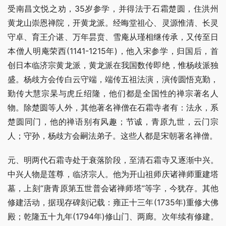
受南昌文悦之劝，35岁参学，并得法于石霜楚圆，住洪州
黄龙山崇恩禅院，开黄龙派。经晦堂祖心、灵源惟清、长灵
守卓、育王介谌、万年昙贲、雪庵从瑾相继传承，又传至日
本僧人明庵荣西(1141-1215年)，他入宋参学，归国后，首
创日本临济宗黄龙派，黄龙派在我国数传即绝，惟杨歧派独
盛。杨歧方会传白云守端，端传五祖法演，演传圆悟克勤，
勤传大慧宗杲与虎丘绍隆，他们都是全国性的禅宗著名人
物。除楚圆等人外，其他著名禅僧在石霜寺者有：法永，系
楚圆同门，他的禅语别有风趣；节诚，青原九世，云门宗
人；守孙，杨歧方会嗣法弟子。这些人都是宋朝著名禅僧。
元、明两代石霜寺处于衰落阶段，至清石霜寺又逐渐中兴。
中兴人物是莲尊，临济宗人。他为开山祖师庆诸禅师重建塔
墓，上刻“唐青原第五世普会诸禅师塔”等字，今犹存。其他
修建活动，据现存碑刻记载：雍正十三年(1735年)重修大佛
殿；乾隆五十九年(1794年)修山门、两廊。次年续有修建。