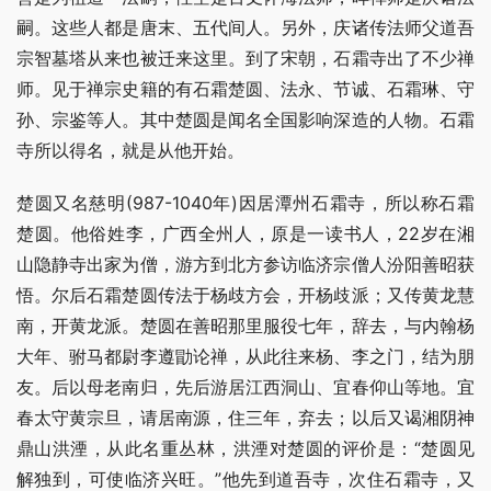
嗣。这些人都是唐末、五代间人。另外，庆诸传法师父道吾
宗智墓塔从来也被迁来这里。到了宋朝，石霜寺出了不少禅
师。见于禅宗史籍的有石霜楚圆、法永、节诚、石霜琳、守
孙、宗鉴等人。其中楚圆是闻名全国影响深造的人物。石霜
寺所以得名，就是从他开始。
楚圆又名慈明(987-1040年)因居潭州石霜寺，所以称石霜
楚圆。他俗姓李，广西全州人，原是一读书人，22岁在湘
山隐静寺出家为僧，游方到北方参访临济宗僧人汾阳善昭获
悟。尔后石霜楚圆传法于杨歧方会，开杨歧派；又传黄龙慧
南，开黄龙派。楚圆在善昭那里服役七年，辞去，与内翰杨
大年、驸马都尉李遵勖论禅，从此往来杨、李之门，结为朋
友。后以母老南归，先后游居江西洞山、宜春仰山等地。宜
春太守黄宗旦，请居南源，住三年，弃去；以后又谒湘阴神
鼎山洪湮，从此名重丛林，洪湮对楚圆的评价是：“楚圆见
解独到，可使临济兴旺。”他先到道吾寺，次住石霜寺，又