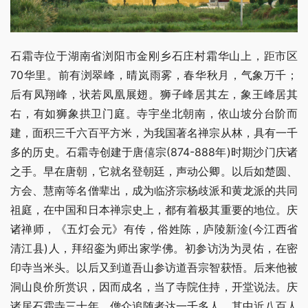
石霜寺位于湖南省浏阳市金刚乡石庄村霜华山上，距市区
70华里。前有浏翠峰，晴岚雨雾，春华秋月，气象万千；
后有凤翔峰，状若凤凰展翅。狮子峰居其左，象王峰居其
右，有如狮象拱卫门庭。寺宇坐北朝南，依山坡分台阶而
建，面积三千六百平方米，为我国著名禅宗从林，具有一千
多的历史。石霜寺创建于唐僖宗(874-888年)时期沙门庆诸
之手。早在唐朝，它就名登朝廷，声动公卿。以后如楚圆、
方会、慧南等名僧辈出，成为临济宗杨歧派和黄龙派的共同
祖庭，在中国和日本禅宗史上，都有着极其重要的地位。庆
诸禅师，《五灯会元》有传，俗姓陈，庐陵新淦(今江西省
清江县)人，拜绍銮为师出家学佛。初参访沩为灵佑，在密
印寺当米头。以后又到道吾山参访道吾宗智获悟。后来他被
洞山良价所赏识，因而成名，当了寺院住持，开堂说法。庆
诸居石霜寺三十年，僧众追随者达一千多人，其中近八百人