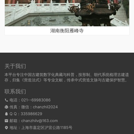
湖南衡阳雁峰寺
关于我们
本平台专注中国古建筑数字化典藏与科普，按形制、朝代系统梳理古建遗
存，归集《营造法式》等专业文献，传承中式营造文脉与古建保护智慧。
联系我们
电话：021--69983086
传真：微信：chanzhil2024
Q Q：
335986629
邮箱：chanzhilv@163.com
地址：上海市嘉定区沪宜公路1185号