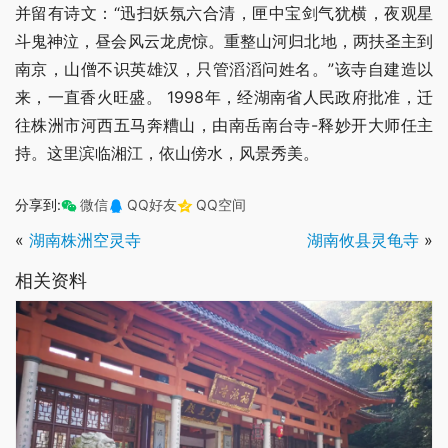
并留有诗文：“迅扫妖氛六合清，匣中宝剑气犹横，夜观星
斗鬼神泣，昼会风云龙虎惊。重整山河归北地，两扶圣主到
南京，山僧不识英雄汉，只管滔滔问姓名。”该寺自建造以
来，一直香火旺盛。 1998年，经湖南省人民政府批准，迁
往株洲市河西五马奔糟山，由南岳南台寺-释妙开大师任主
持。这里滨临湘江，依山傍水，风景秀美。
分享到:
微信
QQ好友
QQ空间
«
湖南株洲空灵寺
湖南攸县灵龟寺
»
相关资料