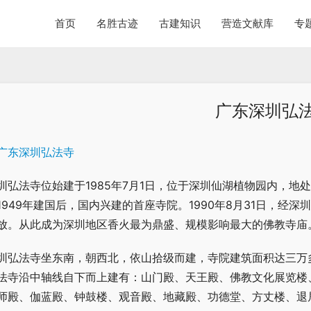
首页
名胜古迹
古建知识
营造文献库
专
广东深圳弘
圳弘法寺位始建于1985年7月1日，位于深圳仙湖植物园内，地
1949年建国后，国内兴建的首座寺院。1990年8月31日，
放。从此成为深圳地区香火最为鼎盛、规模影响最大的佛教寺庙
圳弘法寺坐东南，朝西北，依山拾级而建，寺院建筑面积达三万
法寺沿中轴线自下而上建有：山门殿、天王殿、佛教文化展览楼
师殿、伽蓝殿、钟鼓楼、观音殿、地藏殿、功德堂、方丈楼、退