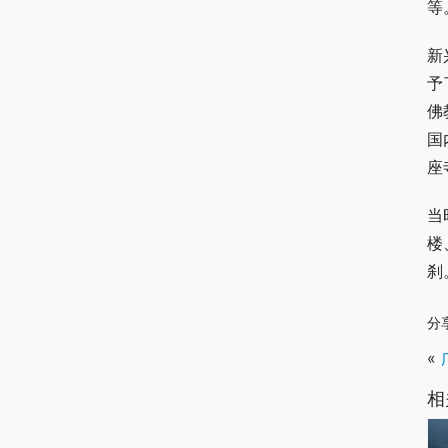
等
新
予
佛
国
座
当
楼
刹
分
«
相