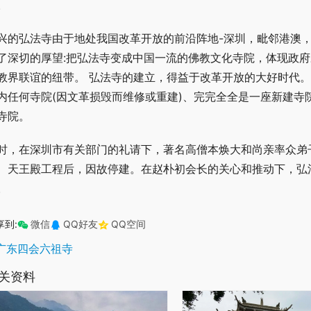
。
兴的弘法寺由于地处我国改革开放的前沿阵地-深圳，毗邻港澳
了深切的厚望:把弘法寺变成中国一流的佛教文化寺院，体现政
教界联谊的纽带。 弘法寺的建立，得益于改革开放的大好时代。 
内任何寺院(因文革损毁而维修或重建)、完完全全是一座新建寺
寺院。
时，在深圳市有关部门的礼请下，著名高僧本焕大和尚亲率众弟
、天王殿工程后，因故停建。在赵朴初会长的关心和推动下，弘
。
享到:
微信
QQ好友
QQ空间
广东四会六祖寺
关资料