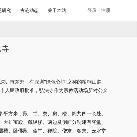
题研究
古迹动态
关于本站
登录
注册
法寺
处深圳市东郊－有深圳“绿色心肺”之称的梧桐山麓。
经深圳市人民政府批准，弘法寺作为宗教活动场所对公众
。
多平方米，殿、堂、寮、房、楼、阁共四十余处。
、大雄宝殿、藏经楼。两边及侧面分别建有客堂、
居楼、卧佛殿、斋堂、禅院、僧寮、客寮、云水堂