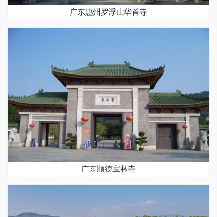
广东惠州罗浮山华首寺
广东顺德宝林寺