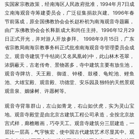
实国家宗教政策，经南海区人民政府批准，1994年月7日成
立南海观音寺筹建委员会，广泛征集捐款兴建。1996年春
节前落成，原全国佛教协会会长赵朴初为南海观音寺题匾，
由广东佛教协会会长释新成大和尚任主持。1996年12月29
日正式开光，并对游人开放参拜。 1998年9月15日，广东
省宗教局南海宗教事务科正式批准南海观音寺管理委员会成
立。观音寺建筑于牛牯岗(又名凤凰岭)中，此山林木苍翠，
浓荫蔽天，古老传奇、景物甚多，寺中建筑主要有放生池，
观音寺牌坊、天王殿、御道、钟楼、鼓楼、龟蛇池、鲤鱼
池、大雄宝殿、观音殿、功德堂、安乐园及独特的天然景观
观音泉、姻缘树、许愿树等。
观音寺背靠群山，左山如青龙，右山如伏虎，实为灵山宝
地。观音寺殿堂是由北京古建筑工程公司承造，全按北京故
宫式样，廊檐雕画，巧夺天工。观音寺建筑分三层建造，一
层比一层高，气宇恢宏，使中国古代建筑艺术尽显其中。观