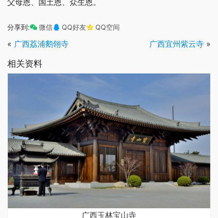
父母恩、国土恩、众生恩。
分享到:
微信
QQ好友
QQ空间
«
广西荔浦鹅翎寺
广西宜州紫云寺
»
相关资料
广西玉林宝山寺