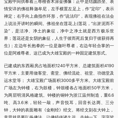
宝殿中间供奉着三尊檀香木涂金佛像：正中是结跏跌坐、表
情安详的佛祖释迦牟尼，左手横置左足上，作“定印”，表示
禅定；右手向上曲指作环形，作“说法印”，表现佛祖在法会
上说法开讲时的瞬间。佛祖坐在莲花上(莲花，“出淤泥而不
染”，是洁净、净土的象征，净中之净土就是西方极乐世
界；莲花还是女阴的象征，人生于彼而死后复归于彼获得再
生)；左边年长抱拳的一位是迦叶尊者，右边年轻合掌的一
位是阿难尊者。这已成为大雄宝殿的一种固定建筑形式。
已建成的东西厢房占地面积1240平方米、总建筑面积4190
平方米，主要用做客堂、斋堂、佛经流处、祖堂、功德堂及
运水堂等； 大雄宝殿广场面积3000多平方米。大雄宝殿前
广场左为钟楼，右为鼓楼，钟鼓楼各占地面积50平方米，
为两层明清风格建筑。钟楼的铜钟为浙江温州制造，重6.6
吨、高3.6米，轻轻一敲，声音悦耳，回音长达两、三分
钟，大钟的表面雕有《金刚经》经文。将经文刻在大钟上，
意思就是要弘扬佛法，让佛经传诸久远。击钟一下，字字皆