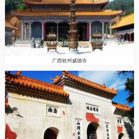
广西钦州威德寺