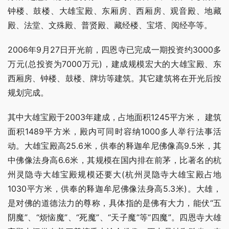
钟楼、鼓楼、大雄宝殿、东厢房、西厢房、观音殿、地藏
殿、法堂、文殊殿、普贤殿、藏经楼、宝塔、阅经亭等。
2006年9月27日开光前，四恩寺已完成一期投资约3000多
万元(总投资为7000万元)，建成规模宏大的大雄宝殿、东
西厢房、钟楼、鼓楼、牌坊等建筑。其它建筑将在开光后按
规划完成。
其中大雄宝殿于2003年建成，占地面积1245平方米， 建筑
面积1489平方米，殿内可同时容纳1000多人举行法事活
动。大雄宝殿高25.6米，供奉的释迦牟尼佛像高9.5米，其
中佛像法身高6.6米，其规模在国内排在前茅，比著名的杭
州灵隐寺大雄宝殿规模还要大(杭州灵隐寺大雄宝殿占地
1030平方米，供奉的释迦牟尼佛像法身高5.3米)。大雄，
是对佛的道德法力的尊称，具体指的是佛有大力，能伏“五
阴魔”、“烦恼魔”、“死魔”、“天子魔”等“四魔”。四恩寺大雄