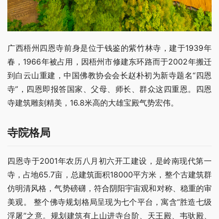
广西梧州四恩寺前身是位于钱鉴的紫竹林寺，建于1939年
春，1966年被占用，因梧州市修建东环路而于2002年搬迁
到白云山重建，中国佛教协会会长赵朴初为新寺题名“四恩
寺”，四恩即报答国家、父母、师长、群众这四重恩。四恩
寺建筑雕刻精美，16.8米高的大雄宝殿气势宏伟。
寺院格局
四恩寺于2001年农历八月初六开工建设，是岭南现代第一
寺，占地65.7亩，总建筑面积18000平方米，整个古建筑群
仿明清风格，气势磅礴，符合阴阳宇宙观和对称、稳重的审
美观。 整个佛寺规划格局呈现为七个平台，寓含“胜造七级
浮屠”之意。规划建筑有上山进寺台阶、天王殿、韦驮殿、