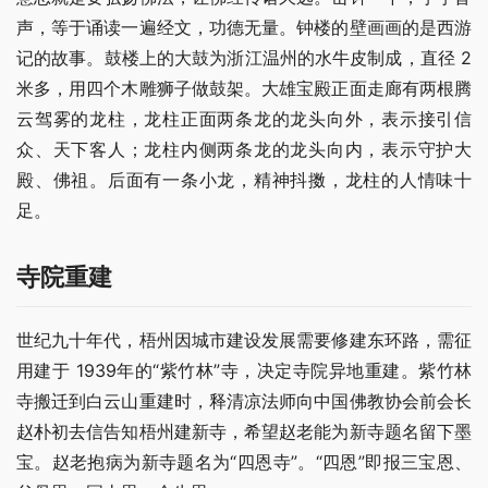
声，等于诵读一遍经文，功德无量。钟楼的壁画画的是西游
记的故事。鼓楼上的大鼓为浙江温州的水牛皮制成，直径 2
米多，用四个木雕狮子做鼓架。大雄宝殿正面走廊有两根腾
云驾雾的龙柱，龙柱正面两条龙的龙头向外，表示接引信
众、天下客人；龙柱内侧两条龙的龙头向内，表示守护大
殿、佛祖。后面有一条小龙，精神抖擞，龙柱的人情味十
足。
寺院重建
世纪九十年代，梧州因城市建设发展需要修建东环路，需征
用建于 1939年的“紫竹林”寺，决定寺院异地重建。紫竹林
寺搬迁到白云山重建时，释清凉法师向中国佛教协会前会长
赵朴初去信告知梧州建新寺，希望赵老能为新寺题名留下墨
宝。赵老抱病为新寺题名为“四恩寺”。“四恩”即报三宝恩、