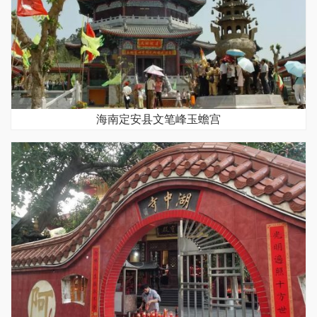
海南定安县文笔峰玉蟾宫