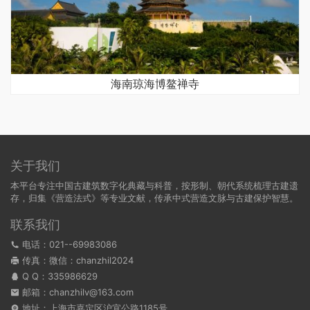
海南琼海博鳌禅寺
关于我们
本平台专注中国古建筑数字化典藏与科普，按形制、朝代系统梳理古建遗
存，归集《营造法式》等专业文献，传承中式营造文脉与古建保护智慧。
联系我们
电话：021--69983086
传真：微信：chanzhil2024
Q Q：
335986629
邮箱：chanzhilv@163.com
地址：上海市嘉定区沪宜公路1185号