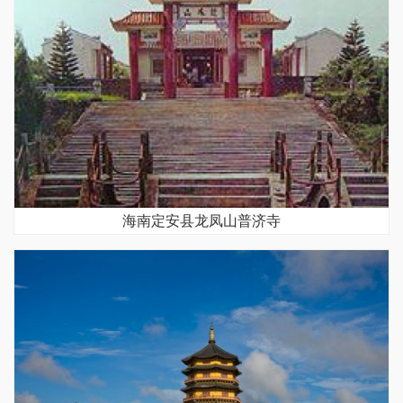
海南定安县龙凤山普济寺