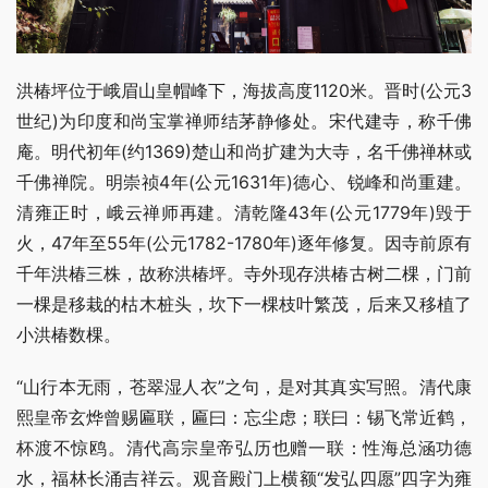
洪椿坪位于峨眉山皇帽峰下，海拔高度1120米。晋时(公元3
世纪)为印度和尚宝掌禅师结茅静修处。宋代建寺，称千佛
庵。明代初年(约1369)楚山和尚扩建为大寺，名千佛禅林或
千佛禅院。明崇祯4年(公元1631年)德心、锐峰和尚重建。
清雍正时，峨云禅师再建。清乾隆43年(公元1779年)毁于
火，47年至55年(公元1782-1780年)逐年修复。因寺前原有
千年洪椿三株，故称洪椿坪。寺外现存洪椿古树二棵，门前
一棵是移栽的枯木桩头，坎下一棵枝叶繁茂，后来又移植了
小洪椿数棵。
“山行本无雨，苍翠湿人衣”之句，是对其真实写照。清代康
熙皇帝玄烨曾赐匾联，匾曰：忘尘虑；联曰：锡飞常近鹤，
杯渡不惊鸥。清代高宗皇帝弘历也赠一联：性海总涵功德
水，福林长涌吉祥云。观音殿门上横额“发弘四愿”四字为雍