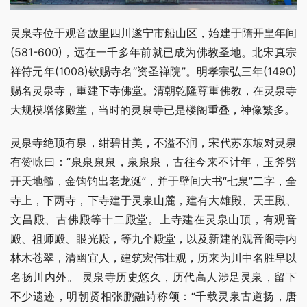
灵泉寺位于观音故里四川遂宁市船山区，始建于隋开皇年间
(581-600)，远在一千多年前就已成为佛教圣地。北宋真宗
祥符元年(1008)钦赐寺名“资圣禅院”。明孝宗弘三年(1490)
赐名灵泉寺，重建下寺佛堂。清朝乾隆尊重佛教，在灵泉寺
大规模增修殿堂，当时的灵泉寺已是楼阁重叠，神像繁多。
灵泉寺绝顶有泉，绀碧甘美，不溢不润，宋代苏东坡对灵泉
有赞咏曰：“泉泉泉泉，泉泉泉，古往今来不计年，玉斧劈
开天地髓，金钩钓出老龙涎”，并于壁间大书“七泉”二字，全
寺上，下两寺，下寺建于灵泉山麓，建有大雄殿、天王殿、
文昌殿、古佛殿等十二殿堂。上寺建在灵泉山顶，有观音
殿、祖师殿、眼光殿，等九个殿堂，以及新建的观音阁寺内
林木苍翠，清幽宜人，建筑宏伟壮观，历来为川中名胜早以
名扬川内外。 灵泉寺历史悠久，历代高人涉足灵泉，留下
不少遗迹，明朝贤相张鹏融诗称颂：“千载灵泉古道扬，唐