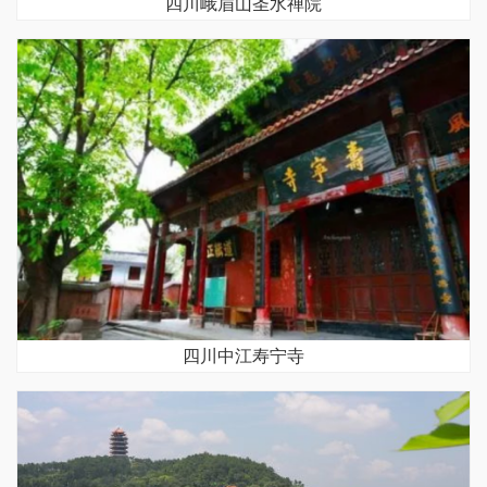
四川峨眉山圣水禅院
四川中江寿宁寺