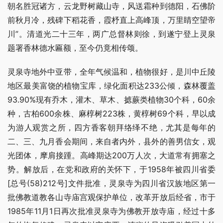
朝名胜冠诸方，云龙野树藏山寺，风送霜种到德阳，石佛阶
前秋月冷，残碑下稻花香，霞杼直上高峰顶，万里睛空望帝
川”。清道光二十三年，两广总督林则徐，到遂宁登上灵泉
题署香林德水匾额，至今仍竟相传颂。
灵泉寺地外中亚带，全年气候温和，植物很好，是川中丘陵
地区最美富饶的植物宝库，绿化面积达233公倾，森林覆盖
93.90%现有乔木，灌木、草木、摅蕨类植物30个科，60余
种，古柏600余株、麻椁树223株，黄椁树69个科，早以成
为游人观赏之所，四方香客朝拜络绎不绝，尤其是每年的
二、三、九月香会期间，来自者内外，县外的善男信女，观
光团体，摩肩接踵。高峰期达200万人次，大道常有拥塞之
势。解放后，在党和政府的关怀下，于1958年被四川省委
[总号(58)212号]文件批准，灵泉寺为四川省汉族地区第一
批佛教道教各山寺庙宫观保护单位，改革开放后经省，市于
1985年11月1日再次批准灵泉寺为佛教开放寺庙，经过十多