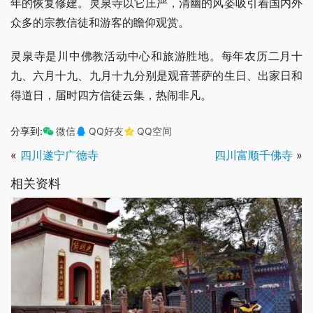
年的恢复修建。灵泉寺以它庄严，清幽的风姿吸引着国内外
众多的宗教信徒和游客的瞻仰观赏。
灵泉寺是川中佛教活动中心和旅游胜地。每年农历二月十
九、六月十九、九月十九分别是观音菩萨的生日、出家日和
得道日，届时四方信徒云集，热闹非凡。
分享到:
微信
QQ好友
QQ空间
«
四川遂宁广德寺
四川富顺千佛寺
»
相关资料