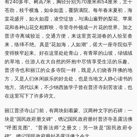
有240多年。树高7米，胸径分别为70厘米和54厘米，主干
苍劲，枝千横逸，如伞如盖，覆荫满院。每年春末夏初，海
棠花盛开，如火如霞，凌空绽放，与满山遍野的梨花、苹果
花和各种山花交相辉映，寺里寺外顿成一片花的世界。加之
普济寺离城较近，交通方便，来这里赏花游春的人纷至沓
来，络绎不绝。真是“花如海，人如潮”，偌大一座寺院似乎
变得狭窄起来。好在这里处处青山，有青翠的山坡，绿绒绒
的草地，任游人在大自然的怀抱中尽情享受生活的乐趣。 
普济寺也和丽江的众多寺院一样，既是人们烧香拜佛的地
方，又是人们休闲娱乐的好去处，也是当地文人静心读书的
地方。清代以来，不少纳西族学子曾在普济寺刻苦攻读，也
在这里写下了许多诗文。
丽江普济寺山门前，有两块刻着蒙、汉两种文字的石碑：一
块是“国民政府册文碑”，镌记国民政府册封普济寺圣露活佛
“呼图克图”、“普善法师”之册文；另一块是“国民政府令
碑”，镌记国民政府册封圣露活佛之令文。