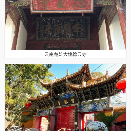
云南楚雄大姚德云寺