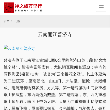
首页
云南
云南丽江普济寺
普济寺位于云南丽江古城以西6公里的普济山麓，藏名“舍培
兰辛林”，普济寺殿阁宏伟，尤以铜瓦殿闻名遐迩；寺内的
两棵海棠(樱花)古树，被誉为”云南樱花之冠”。其主体建筑
为二进院落，座南朝北，由山门、护法堂、配殿、大殿组
成。附属建筑物有客房、方丈等。第一进院落为山门及重檐
歇山护法堂，东西两边为照壁。第二进院落，东、西为重檐
歇山顶配殿，南面正中为大殿。大殿为二重檐歇山抬梁式建
筑，翼角飞檐，屋顶覆以铜瓦，金光灿灿，气势恢宏。铜瓦