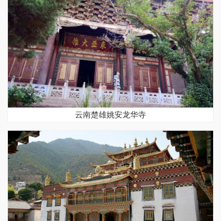
云南楚雄姚安龙华寺