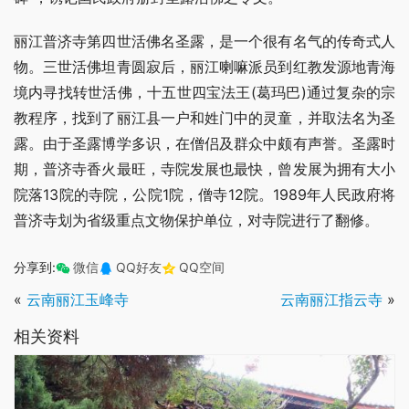
丽江普济寺第四世活佛名圣露，是一个很有名气的传奇式人
物。三世活佛坦青圆寂后，丽江喇嘛派员到红教发源地青海
境内寻找转世活佛，十五世四宝法王(葛玛巴)通过复杂的宗
教程序，找到了丽江县一户和姓门中的灵童，并取法名为圣
露。由于圣露博学多识，在僧侣及群众中颇有声誉。圣露时
期，普济寺香火最旺，寺院发展也最快，曾发展为拥有大小
院落13院的寺院，公院1院，僧寺12院。1989年人民政府将
普济寺划为省级重点文物保护单位，对寺院进行了翻修。
分享到:
微信
QQ好友
QQ空间
«
云南丽江玉峰寺
云南丽江指云寺
»
相关资料