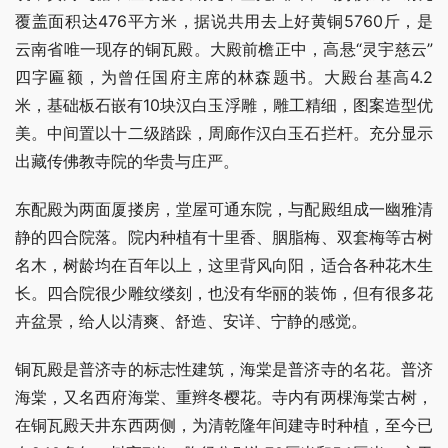
覆盖面积达476平方米，据说共用去上好黄铜5760斤，是
云南省唯一现存的铜瓦殿。大殿前檐正中，高悬“灵宇慈云”
四字匾额，为曾任国府主席的林森题书。大殿台基高4.2
米，基础板石嵌有10块汉白玉浮雕，雕工精细，图案造型优
美。中间置以十二级踏跺，周廊作汉白玉石拦杆。充分显示
出藏传佛教寺院的华贵与庄严。
东配殿为两面厦搂房，堂屋可通东院，与配殿组成一幽雅清
静的四合院落。院内种植有十里香、胭脂梅、双套梅等古树
名木，树龄均在百年以上，这里背风向阳，适合各种花木生
长。四合院很少雕纹缕刻，也没有华丽的装饰，但有很多花
卉盆景，给人以清爽、舒造、安详、宁静的感觉。
铜瓦殿是普济寺的标志性建筑，海棠是普济寺的名花。普济
海棠，又名西府海棠、重辫冬樱花。寺内有两棵海棠古树，
在铜瓦殿天井东西两侧，为清乾隆年间建寺时种植，至今已