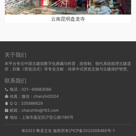
云南昆明盘龙寺
关于我们
本平台专注中国古建筑数字化典藏与科普，按形制、朝代系统梳理古建遗
存，归集《营造法式》等专业文献，传承中式营造文脉与古建保护智慧。
联系我们
电话：021--69983086
传真：微信：chanzhil2024
Q Q：
335986629
邮箱：chanzhilv@163.com
地址：上海市嘉定区沪宜公路1185号
©2023 释圣文化 版权所有
沪ICP备2022006485号-1