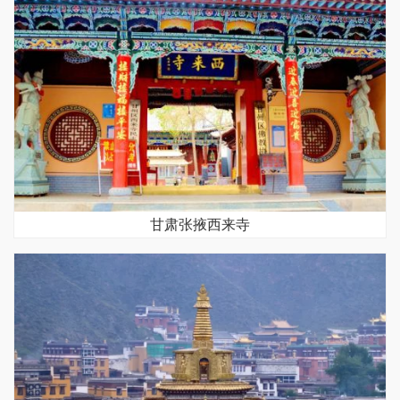
甘肃张掖西来寺