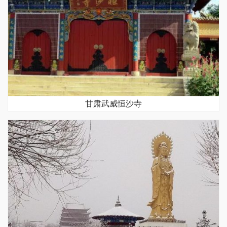
甘肃武威恒沙寺