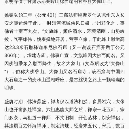
永明寺位于甘肃东部秦岭山脉西端的甘谷县大像山上。
姚秦弘始三年（公元401）三藏法师鸠摩罗什从凉州东入长
安之际途经于此，一时渭河流域佛风日盛，“州郡化之，事
佛者十室而九矣。”文旗峰，频临渭水，环境清幽，山势峻
拔，气宇雄伟，姚秦择地开居，营宇立像，于此峰上雕凿高
达23.3米石胎释迦牟尼佛石窟（又一说该石窟开凿于公元
366年），增建寺庙，佛事广宣，文旗峰因大佛而闻名。又
因佛祖乘象入胎而降生，故名大象山（文革后改为“大像山
“），俗称大佛爷山。大像山又名石窟寺，该石窟与中国四
大石窟之一的麦积山遥相呼应，是古丝绸之路上一颗璀璨的
明珠。
盛唐时期，佛法鼎盛，禅者仅以道法相授，多居岩穴，大像
山也开凿多处禅窟。六祖惠能大师之后，禅宗一花五叶，宗
门多杂，马祖道一禅师，不拘旧制，开创丛林，以安禅侣，
其法嗣百丈怀海禅师，制定清规，经唐末五代，宋元，数百