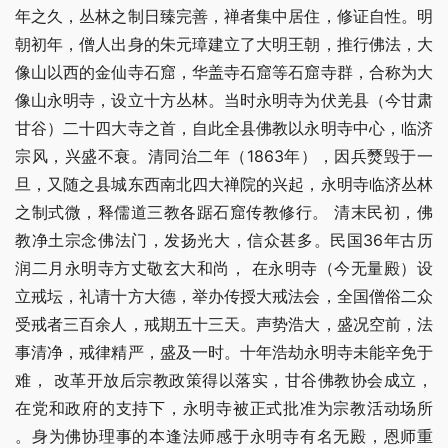
年之久，丛林之制日臻完善，禅者集中居住，修证自性。明
朝初年，僧人出身的朱元璋建立了大明王朝，推行佛法，大
像山以西的金仙寺石窟，华盖寺石窟等石窟寺群，合称为大
像山永明寺，设立十方丛林。当时永明寺为伏羌县（今甘肃
甘谷）二十四大寺之首，自此全县佛教以永明寺中心，临济
宗风，兴盛不衰。清同治二年（1863年），因兵燹毁于一
旦，又随之县城东西南北四大禅院的兴起，永明寺临济丛林
之制式微，释儒道三教各踞石窟传教修行。 清末民初，佛
教净土宗念佛法门，发扬光大，信众甚多。民国36年古历
润二月永明寺方丈敬玄大和尚， 在永明寺（今无量殿）设
立戒坛，礼请十方大德，举办传授大戒法会，全国僧俗二众
受戒者三百余人，戒期五十三天。声势浩大，盛况空前，法
事清净，戒律精严，盛及一时。十年浩劫永明寺未能辛免于
难， 改革开放后宗教政策得以落实，甘谷佛教协会成立，
在党和政府的支持下，永明寺被正式批准为宗教活动场所 
。身为佛协理事的本逢法师感于永明寺有名无殿，恩师重