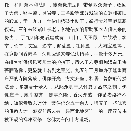
托。和师弟本和法师，徒弟觉来法师 带领四众弟子，收回
了大佛，财神殿，灵岩寺，三圣殿等部分残缺的石窟和破旧
的殿堂，于一九九二年依山势破土动工，举行大雄宝殿奠基
仪式。三年来经诸山长老，各地信众的帮助和本寺僧人来的
努力， 于九四年先后建成有：山门，天王殿，钟鼓楼，客
堂，斋堂，丈室，影堂，伽蓝殿，祖师殿  ，大雄宝殿等，
在这期间香港圣一法师应邀来寺弘法指导，捐款十多万元。
在缅甸华侨傅凤英居士的护持下，请来了六尊缅甸汉白玉佛
菩萨造像，更显陇上名刹之宝光。九五年三月举办了隆重而
庄严的寺院落成，佛像开光，方丈升座，和居士菩萨戒传授
法会，参加者千余人 ，从此永明寺又怀复了丛林之制，佛
像庄严，殿堂整齐，佛事兴隆，香火鼎盛，仰慕者络绎不
绝，皈依者数以万计，常住僧众五十余人，培养了一些优秀
的佛教人才，盛况前所未有，是西北地区唯一的一座汉传佛
教正规的禅净双修，念佛为主的十方道场。