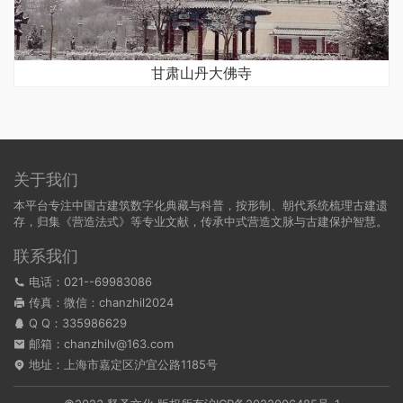
甘肃山丹大佛寺
关于我们
本平台专注中国古建筑数字化典藏与科普，按形制、朝代系统梳理古建遗
存，归集《营造法式》等专业文献，传承中式营造文脉与古建保护智慧。
联系我们
电话：021--69983086
传真：微信：chanzhil2024
Q Q：
335986629
邮箱：chanzhilv@163.com
地址：上海市嘉定区沪宜公路1185号