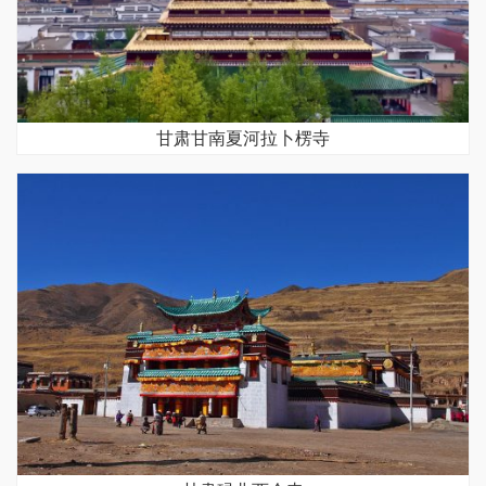
甘肃甘南夏河拉卜楞寺