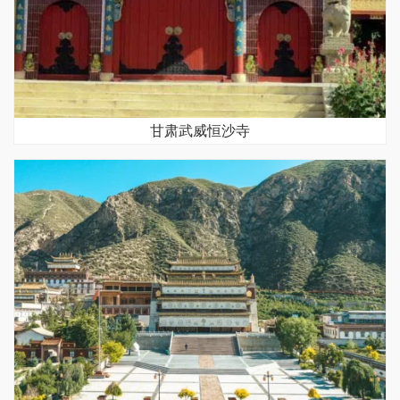
甘肃武威恒沙寺