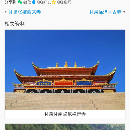
分享到:
微信
QQ好友
QQ空间
«
甘肃张掖西来寺
甘肃临泽香古寺
»
相关资料
甘肃甘南卓尼禅定寺