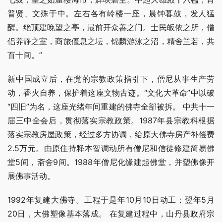
普贤、文殊于中。左右各有岭楼一座，晨钟暮鼓，发人猛
醒。绝顶建晚望之亭，最前开众善之门。士民皈依之所，僧
侣养静之室，商旅偃息之坛，锦麟游泳之沼，精舍兰若，共
百十间。”
新中国成立后，在党的宗教政策指引下，僧尼从事生产劳
动，香火自养，保护着这座文物古迹。“文化大革命”中以破
“四旧”为名，这座光绪年间重建的佛寺全部被拆。 中共十一
届三中全会后，贯彻落实宗教政策。1987年县宗教科根据
落实宗教房屋政策，经过多方协调，给原大佛寺房产补偿费
2.5万元。由原住持释本智调动所有僧尼和信徒修建简易佛
堂5间，斋舍9间。1988年僧尼化缘建起佛堂，并塑佛像开
展佛事活动。
1992年复建大佛寺。工程于是年10月10日动工；翌年5月
20日，大佛塑像基本落成。 在复建过程中，山丹县政府宗