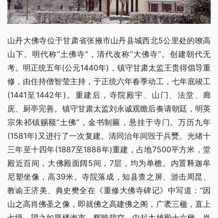
山丹大佛寺位于甘肃省张掖市山丹县城西北5公里处的嘹高
山下。明代称“土佛寺”，清代改称“大佛寺”。创建朝代无
考。明正统五年(公元1440年)，镇守甘肃太监王贵得倡导重
修，由住持僧智莹主持，于正统六年春季动工，七年底竣工
(1441至1442年)。重建后，寺院殿宇、山门、法堂、廊
庑、厨亭完善。镇守甘肃太监刘永诚观瞻后奏请朝廷，明英
宗朱祁镇赐额“土佛”，金书制匾，悬挂于寺门。万历九年
(1581年)又进行了一次复建。清同治年间毁于兵燹。光绪十
三年至十四年(1887至1888年)重建，占地7500平方米，堂
殿近百间，大佛殿面阔5间，7层，均为单檐。内置释迦牟
尼塑坐像，高39米。寺院落成，知县查之屏、游击周昆、
教谕王济美、典史樊全在《重修大佛寺碑记》中写道：“因
山之高肖佛圣之像，即就佛之高建佛之阁，广袤三楹，直上
七级，望之如蜃楼海市，辉映碧空。中起大雄殿十六楹，肖