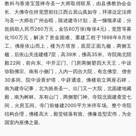
教科与香港宝莲禅寺圣一大师取得联系，由县佛教协会会
长、大佛寺住持觉慧前往江西云居山真如寺，拜请达定法师
与圣一大师在广州会晤，陈述建寺计划，圣一慷慨承诺，分
批捐助人民币260万元，金箔60万张(每张4元)，觉慧等募
化150万元，解决了资金困难。重建工程于1998年8月竣
工。佛座依山而上，楼为方塔形，底层正面九楹，两侧五
楹，后依山关连建楼7层，高39米，佛高35米。寺院南北陪
殿22间，前向东、中开正门。门房两侧塑四大天王，中设
弥勒佛宗。南有小侧门，入内一四合大院，有念佛堂、僧舍
30多间。院中设香炉塔，中辟通道。佛楼前立两座石碑，
南为建寺记事，北为旌表圣一。出门又一大院，北面建地藏
殿，南为树林。东有山门，两侧塑门神。寺院北面建斋堂七
间，火房五间。寺门前修建2000平方米停车场。整个寺院
结构合理，佛楼高大，殿堂错落有致。佛像造型宏伟，为全
国室内座佛之最。