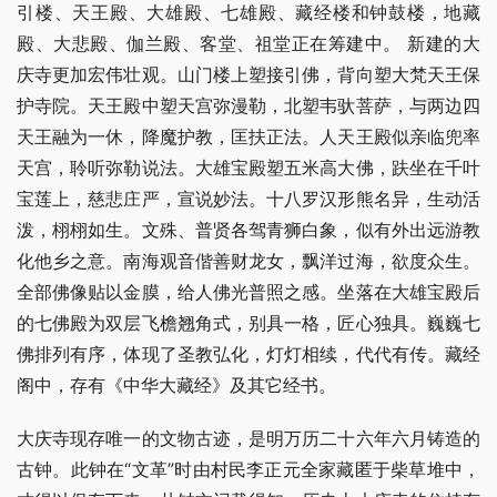
引楼、天王殿、大雄殿、七雄殿、藏经楼和钟鼓楼，地藏
殿、大悲殿、伽兰殿、客堂、祖堂正在筹建中。 新建的大
庆寺更加宏伟壮观。山门楼上塑接引佛，背向塑大梵天王保
护寺院。天王殿中塑天宫弥漫勒，北塑韦驮菩萨，与两边四
天王融为一休，降魔护教，匡扶正法。人天王殿似亲临兜率
天宫，聆听弥勒说法。大雄宝殿塑五米高大佛，趺坐在千叶
宝莲上，慈悲庄严，宣说妙法。十八罗汉形熊名异，生动活
泼，栩栩如生。文殊、普贤各驾青狮白象，似有外出远游教
化他乡之意。南海观音偕善财龙女，飘洋过海，欲度众生。
全部佛像贴以金膜，给人佛光普照之感。坐落在大雄宝殿后
的七佛殿为双层飞檐翘角式，别具一格，匠心独具。巍巍七
佛排列有序，体现了圣教弘化，灯灯相续，代代有传。藏经
阁中，存有《中华大藏经》及其它经书。
大庆寺现存唯一的文物古迹，是明万历二十六年六月铸造的
古钟。此钟在“文革”时由村民李正元全家藏匿于柴草堆中，