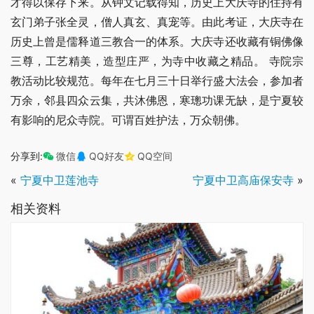
才得以保存下来。从钟文记载得知，历史上大庆寺的住持有
玄门弟子张全灵，僧人真玄、真宠等。由此考证，大庆寺在
历史上曾是儒释道三教合一的体系。大庆寺还收藏有铜佛像
三尊，工艺精美，造型庄严，为寺中收藏之精品。 寺院宗
教活动比较规范。每年在七月三十日举行盛大法会，参加者
万余，邻县四众云集，共沐佛恩，寒璁功课无缺，是宁夏较
有影响的尼众寺院。可谓百姓护法，万众朝佛。
分享到:
微信
QQ好友
QQ空间
«
宁夏中卫莲池寺
宁夏中卫高庙保安寺
»
相关资料