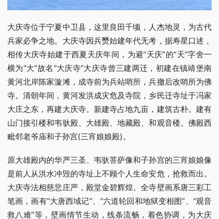
大庆寺位于宁夏中卫县，这里良田千顷，人杰地灵，为古代
兵家必争之地。大庆寺因兵燹始建年代无考，据寿星口述，
相传大庆寺始建于西夏天庆年间，为避“天庆”的“天”字舍一
横为“大”故名“大庆寺”大庆寺曾三建两迁，初建在镇靖堡南
黄河北岸陈家漩滩，成寺前为兵站哨所，兵撤后改哨所为佛
寺。清朝年间，黄河发洪成灾危及寺院，乡民迁寺址于冯家
大庄之东，再建大庆寺。新建寺占地九亩，建筑古朴。建有
山门接引楼和韦驮殿、大雄殿、地藏殿、和观音楼。佛殿西
毗邻老爷庙和子孙宫(三宵娘娘殿)。
原大雄殿内的华严三圣、韦驮菩萨像和子孙宫的三宵娘娘像
是前人从洪水冲毁的寺址上不顾个人生命安危，抢救而出。
大庆寺法相慈悲庄严，殿堂金碧辉煌。全寺壁画系唐三彩工
笔画，画有“大唐西域记”、“六道轮回和地狱变相图”、“观音
救八难”等，壁画情节生动，线条流畅，着色协调，为大庆