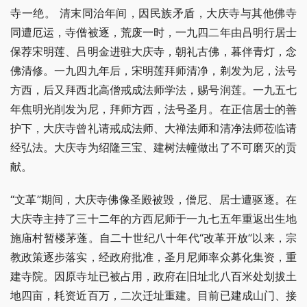
寺一绝。 清末同治年间，因民族矛盾，大庆寺与其他佛寺
同遭厄运，寺僧被逐，荒废一时，一九四二年由吕明行居士
保荐宋明莲、吕明金进驻大庆寺，朝礼古佛，暮伴青灯，念
佛清修。一九四九年后，宋明莲拜师清净，剃发为尼，法号
方西，后又拜西北高僧戒成法师学法，赐号润莲。一九五七
年焦明光削发为尼，拜师方西，法号圣月。在正信居士的善
护下，大庆寺曾礼请戒成法师、大禅法师和清净法师莅临请
经弘法。大庆寺为绍隆三宝、建树法幢做出了不可磨灭的贡
献。
“文革”期间，大庆寺佛像圣殿被毁，僧尼、居士遭驱逐。在
大庆寺主持了三十二年的方西尼师于一九七五年重返出生地
施庙村暂楼茅蓬。自二十世纪八十年代“改革开放”以来，宗
教政策逐步落实，经政府批准，圣月尼师率众募化集资，重
建寺院。因原寺址已被占用，政府在旧址北八百米处划拔土
地四亩，耗资近百万，二次迁址重建。目前已建成山门、接