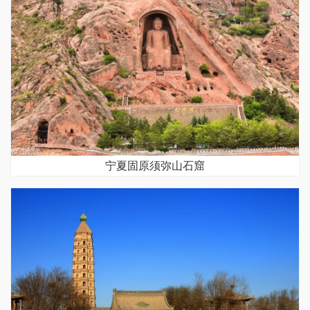
宁夏固原须弥山石窟