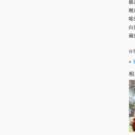
极
雕
喀
白
藏
分
«
相