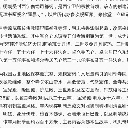
，明朝受封西宁僧纲司都纲，是西宁卫的宗教首领。该寺的创建
无璋书匾赐名“瞿昙寺”，以后历代亦多次赐匾额、修佛堂、立碑
昙寺原属藏传佛教噶玛噶举派寺院，明末格鲁派崛起后，改宗格
转世活佛系统。其中智合仓以该寺开创者海喇嘛为第一世，成为
为“灌顶净觉弘济大国师”的班觉丹增。二世罗桑丹具尼玛、三世
十六任、五十六任、七十六任法台。卓仓曼巴仓、卓仓居巴仓系
仓第十五任堪布和塔尔寺居巴仓第三十九任堪布及五十任法台。
为我国西北地区保存最完整、规模宏阔而又质量精良的明朝寺院，
次拨款维修。整个寺院依山傍水，高低错落，气势宏伟。全寺共
、宝光殿、隆国殿、护法殿、三世殿以及左右迥廊、钟鼓楼等主要
1.36亩，以瞿昙寺殿(明洪武二十五年)、宝光殿(明永乐十六年
具有明朝宫殿风格。寺内现存明朝汉藏文对照御制碑和明清匾额
、明钹、象牙佛珠、檀香木佛珠、石雕米拉日巴像，以及明清统
。该寺厢廊壁画约四百平方米，主要内容为佛本生故事，构思奇