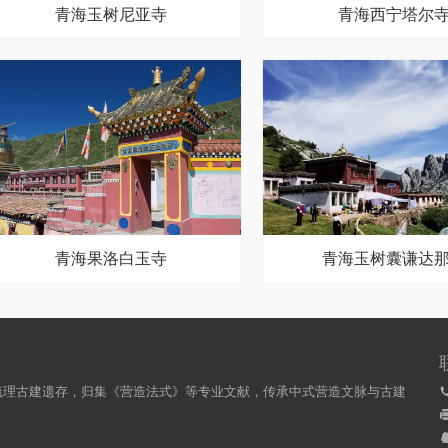
青海玉树尼亚寺
青海西宁塔尔
青海果洛白玉寺
青海玉树囊谦达
梳理古建遗存，归集《营造法式》等专业文献，传承中式营造文脉与古建