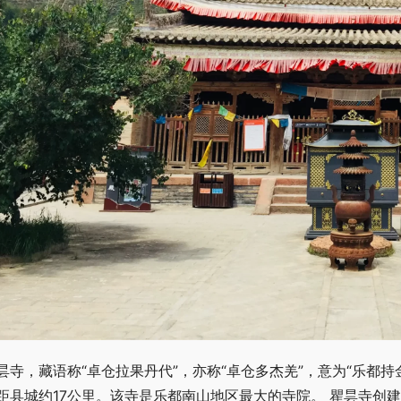
昙寺，藏语称“卓仓拉果丹代”，亦称“卓仓多杰羌”，意为“乐都
距县城约17公里。该寺是乐都南山地区最大的寺院。 瞿昙寺创建