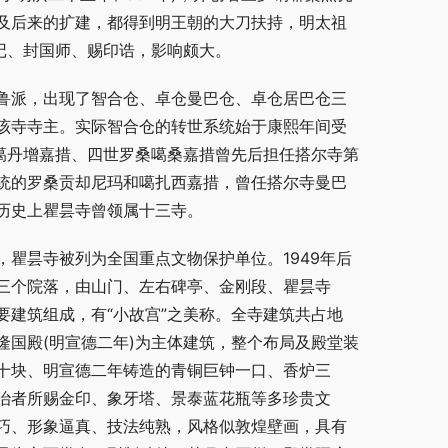
及后来的扩建，都得到明王朝的大刀扶持，明太祖
记、封国师、赐印诰，影响颇大。
鲁派，出现了智合仓、卓仓曼巴仓、卓仓居巴仓三
该寺寺主。实际智合仓的转世系统始于康熙年间受
噶丹增嘉措、四世罗桑噶桑嘉措曾先后担任搭尔寺第
统的罗桑贡却尼玛和噶扎西嘉措，曾任搭尔寺曼巴
历史上瞿昙寺曾领属十三寺。
瞿昙寺被列为全国重点文物保护单位。1949年后
三个院落，由山门、左右碑亭、金刚段、瞿昙寺
建筑组成，有“小故宫”之美称。全寺建筑共占地
)、隆国殿(明宣德二年)为主体建筑，整个布局及殿堂装
十块、明宣德二年铸造的青铜巨钟一口、香炉三
治者所赐金印、象牙塔、景泰蓝花瓶等多珍贵文
巧、形象逼真、技法纯熟，风格似敦煌壁画，具有