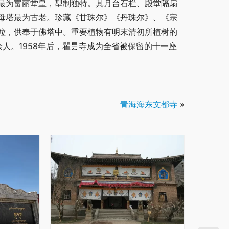
最为富丽堂皇，型制独特。其月台石栏、殿堂隔扇
母塔最为古老。珍藏《甘珠尔》《丹珠尔》、《宗
粒，供奉于佛塔中。重要植物有明末清初所植树的
余人。1958年后，瞿昙寺成为全省被保留的十一座
青海海东文都寺
»