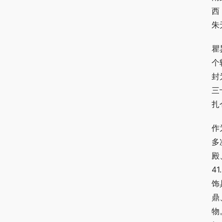
西
朱
瞿
个
封
三
扎
作
多
殿
4
饰
鼎
物