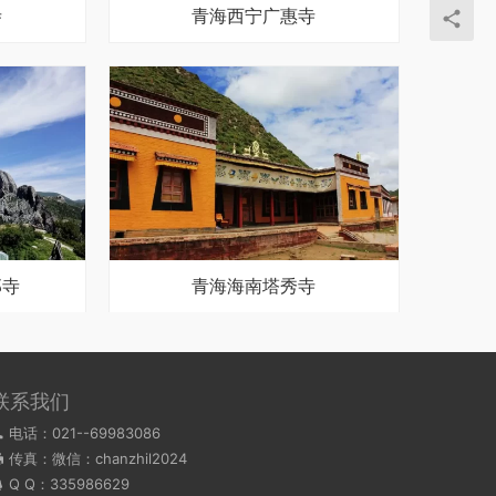
寺
青海西宁广惠寺
那寺
青海海南塔秀寺
联系我们
电话：021--69983086
传真：微信：chanzhil2024
Q Q：
335986629