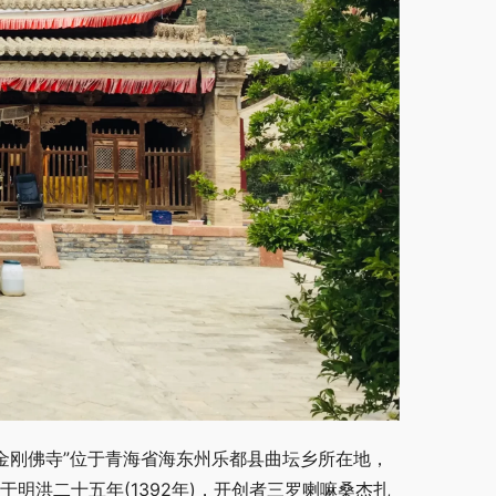
持金刚佛寺”位于青海省海东州乐都县曲坛乡所在地，
于明洪二十五年(1392年)，开创者三罗喇嘛桑杰扎