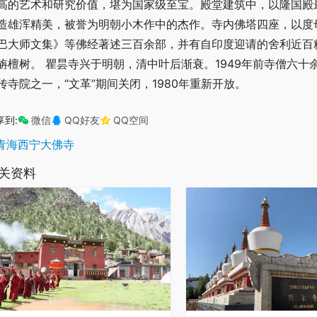
高的艺术和研究价值，堪为国家级至宝。殿堂建筑中，以隆国殿
造雄浑精美，被誉为明朝小木作中的杰作。寺内佛塔四座，以度
巴大师文集》等佛经著述三百余部，并有自印度迎请的舍利近百
旃檀树。 瞿昙寺兴于明朝，清中叶后渐衰。1949年前寺僧六十
传寺院之一，“文革”期间关闭，1980年重新开放。
享到:
微信
QQ好友
QQ空间
青海西宁大佛寺
关资料