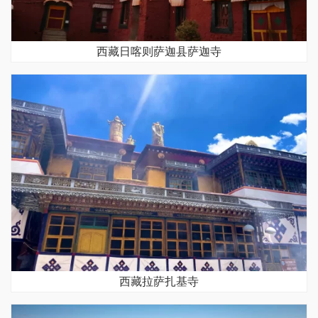
西藏日喀则萨迦县萨迦寺
西藏拉萨扎基寺