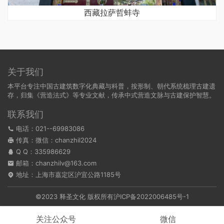
西藏拉萨哲蚌寺
关于我们
本平台专注中国古建筑数字化典藏与科普，按形制、朝代系统梳理古建遗
存，归集《营造法式》等专业文献，传承中式营造文脉与古建保护智慧。
联系我们
电话：021--69983086
传真：微信：chanzhil2024
Q Q：
335986629
邮箱：chanzhilv@163.com
地址：上海市嘉定区沪宜公路1185号
©2023 释圣文化 版权所有
沪ICP备2022006485号-1
关注公众号
微信