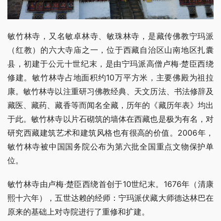
敏竹林寺，又名敏卓林寺、敏珠林寺，是藏传佛教宁玛派
（红教）的六大寺庙之一，位于西藏自治区山南地区扎囊
县，初建于公元十世纪末，是由宁玛派高僧卢梅·楚臣西绕
修建。敏竹林寺占地面积约10万平方米，主要佛殿为祖拉
康。敏竹林寺以注重研习佛教经典、天文历法、书法修辞及
藏医、藏药、藏香等而闻名全藏，历年的《藏历年表》均出
于此。敏竹林寺以片石砌筑的墙体在西藏也是极为有名，对
研究西藏建筑艺术和建筑风格也有很高的价值。2006年，
敏竹林寺被中国国务院公布为第六批全国重点文物保护单
位。
敏竹林寺由卢梅·楚臣西绕首创于10世纪末。1676年（清康
熙十六年），五世达赖的经师：宁玛派伏藏大师德达林巴在
原来的基础上对寺院进行了重修和扩建。