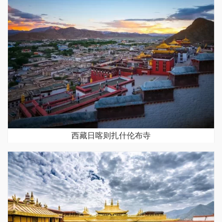
西藏日喀则扎什伦布寺