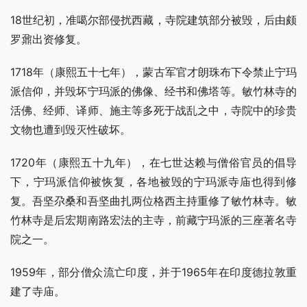
18世纪初，准噶尔部侵扰西藏，寺院建筑部分被毁，后由颇
罗鼐出资修复。
1718年（康熙五十七年），蒙古军官才朗珠布下令禁止宁玛
派信仰，并毁坏宁玛派的佛像、经书和佛塔等。敏竹林寺的
活佛、经师、译师、施主等多死于战乱之中，寺院中的珍贵
文物也遭到毁灭性破坏。
1720年（康熙五十九年），在七世达赖与僧俗官员的倡导
下，宁玛派信仰被恢复，各地被毁的宁玛派寺庙也得到修
复。吾坚尕桑和吾坚曲扎两位格西主持重修了敏竹林寺。敏
竹林寺是后宏期南路宏法的主寺，前藏宁玛派的三座著名寺
院之一。
1959年，部分僧众流亡印度，并于1965年在印度德拉敦重
建了寺庙。