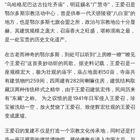
“乌哈格尼巴达古拉圪齐庙”，明廷赐名“广慧寺”，王爱召是
鄂尔多斯宗教活动中心，曾是供奉一代天骄陵寝“八白室”的
地方，也是鄂尔多斯七旗会盟之所，政治与宗教地位十分显
赫。其建筑规模之庞大，召庙香火之旺盛，堪称漠南之最，
是一处宝贵的历史文化遗产。
在古老而神奇的鄂尔多斯，到处可以听到“上房瞭一瞭”“瞭见
个王爱召”这首美妙动听的民歌。据史料记载，王爱召是一
座规模宏大，极为壮观的庙宇，庙占地面积50亩，寺庙共
有建筑物约259间，四周建有282间喇嘛住房，建筑结构取
藏汉两种传统样式之精华，由于王爱召建筑宏伟，民间历来
有“东藏”之称。 为之叹惜的是1941年日军侵入王爱召，珍
宝被洗劫一空，放火焚烧了王爱召。致使辉宏壮观的王爱召
变成废墟。
王爱召的复建不仅是打造一个宗教文化传承地，同时还是打
造一座汉藏蒙的建筑博物馆。藏传佛教在进入内蒙古后，与