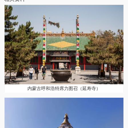
内蒙古呼和浩特席力图召（延寿寺）