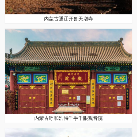
内蒙古通辽开鲁天增寺
内蒙古呼和浩特千手千眼观音院