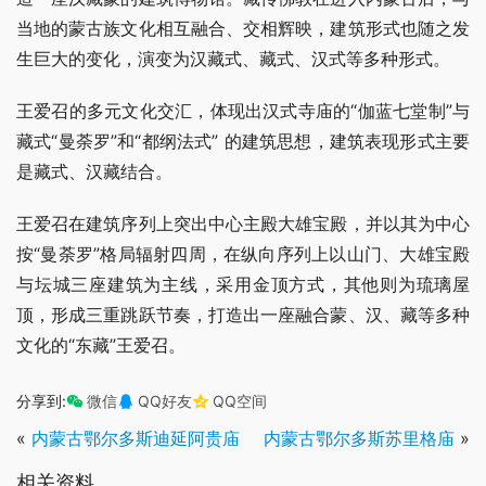
当地的蒙古族文化相互融合、交相辉映，建筑形式也随之发
生巨大的变化，演变为汉藏式、藏式、汉式等多种形式。
王爱召的多元文化交汇，体现出汉式寺庙的“伽蓝七堂制”与
藏式“曼荼罗”和“都纲法式” 的建筑思想，建筑表现形式主要
是藏式、汉藏结合。
王爱召在建筑序列上突出中心主殿大雄宝殿，并以其为中心
按“曼荼罗”格局辐射四周，在纵向序列上以山门、大雄宝殿
与坛城三座建筑为主线，采用金顶方式，其他则为琉璃屋
顶，形成三重跳跃节奏，打造出一座融合蒙、汉、藏等多种
文化的“东藏”王爱召。
分享到:
微信
QQ好友
QQ空间
«
内蒙古鄂尔多斯迪延阿贵庙
内蒙古鄂尔多斯苏里格庙
»
相关资料