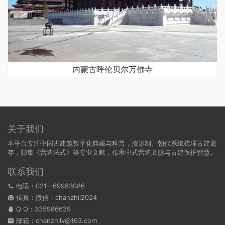
内蒙古呼伦贝尔万佛寺
关于我们
本平台专注中国古建筑数字化典藏与科普，按形制、朝代系统梳理古建遗
存，归集《营造法式》等专业文献，传承中式营造文脉与古建保护智慧。
联系我们
电话：021--69983086
传真：微信：chanzhil2024
Q Q：
335986629
邮箱：chanzhilv@163.com