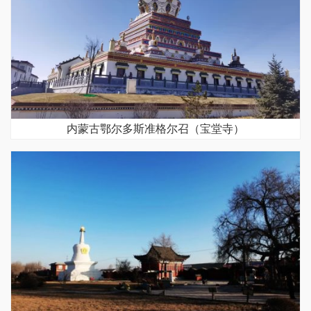
内蒙古鄂尔多斯准格尔召（宝堂寺）