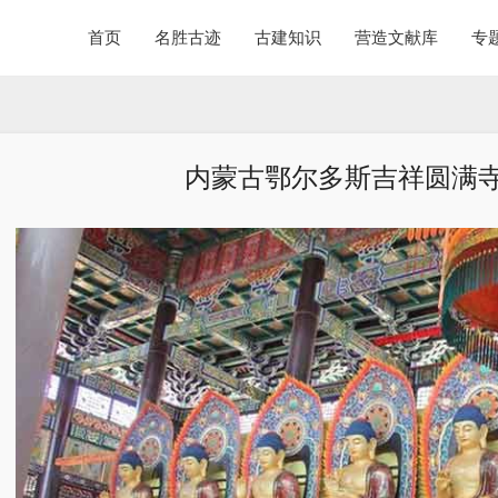
首页
名胜古迹
古建知识
营造文献库
专
内蒙古鄂尔多斯吉祥圆满