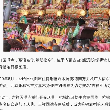
祥圆满寺，藏语名“扎希朋松令”，位于内蒙古自治区鄂尔多斯市
身是哈日根图庙。
010年6月，经哈日根图庙住持喇嘛嘉木扬·苏德南努力及广大
委员、北京雍和宫主持嘉木扬·图布丹堪布为该寺赐名“吉祥圆满寺
012年，吉祥圆满寺举行开光庆典，杭锦旗政协主席黄国华、杭
多名信众参加了庆典。吉祥圆满寺建成后，成为杭锦旗喇嘛人数