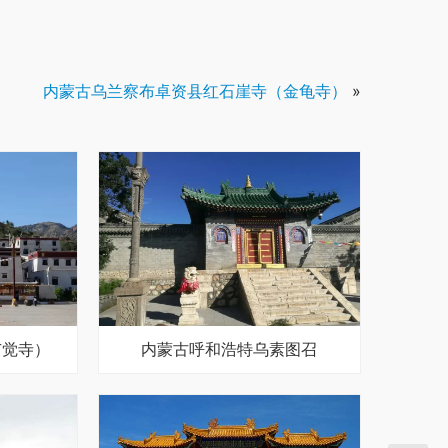
内蒙古乌兰察布卓资县红石崖寺（金龟寺）
»
广觉寺）
内蒙古呼和浩特乌素图召