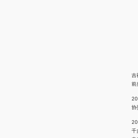
吉
前
2
协
2
千