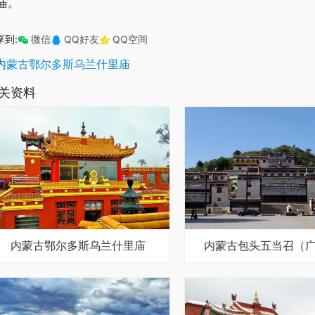
庙。
享到:
微信
QQ好友
QQ空间
内蒙古鄂尔多斯乌兰什里庙
关资料
内蒙古鄂尔多斯乌兰什里庙
内蒙古包头五当召（