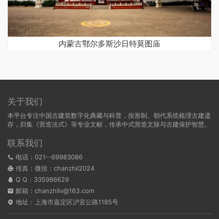
内蒙古鄂尔多斯沙日特莫图庙
关于我们
本平台专注中国古建筑数字化典藏与科普，按形制、朝代系统梳理古建遗
存，归集《营造法式》等专业文献，传承中式营造文脉与古建保护智慧。
联系我们
电话：021--69983086
传真：微信：chanzhil2024
Q Q：
335986629
邮箱：chanzhilv@163.com
地址：上海市嘉定区沪宜公路1185号