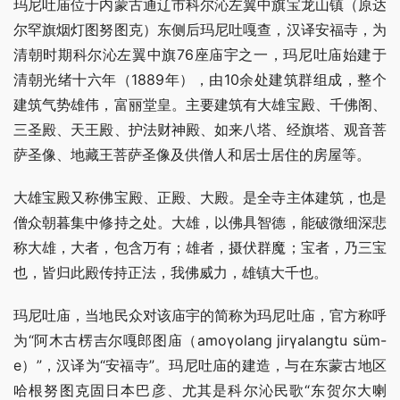
玛尼吐庙位于内蒙古通辽市科尔沁左翼中旗宝龙山镇（原达
尔罕旗烟灯图努图克）东侧后玛尼吐嘎查，汉译安福寺，为
清朝时期科尔沁左翼中旗76座庙宇之一，玛尼吐庙始建于
清朝光绪十六年（1889年），由10余处建筑群组成，整个
建筑气势雄伟，富丽堂皇。主要建筑有大雄宝殿、千佛阁、
三圣殿、天王殿、护法财神殿、如来八塔、经旗塔、观音菩
萨圣像、地藏王菩萨圣像及供僧人和居士居住的房屋等。
大雄宝殿又称佛宝殿、正殿、大殿。是全寺主体建筑，也是
僧众朝暮集中修持之处。大雄，以佛具智德，能破微细深悲
称大雄，大者，包含万有；雄者，摄伏群魔；宝者，乃三宝
也，皆归此殿传持正法，我佛威力，雄镇大千也。
玛尼吐庙，当地民众对该庙宇的简称为玛尼吐庙，官方称呼
为“阿木古楞吉尔嘎郎图庙（amoγolang jirγalangtu süm-
e）”，汉译为“安福寺”。玛尼吐庙的建造，与在东蒙古地区
哈根努图克固日本巴彦、尤其是科尔沁民歌“东贺尔大喇