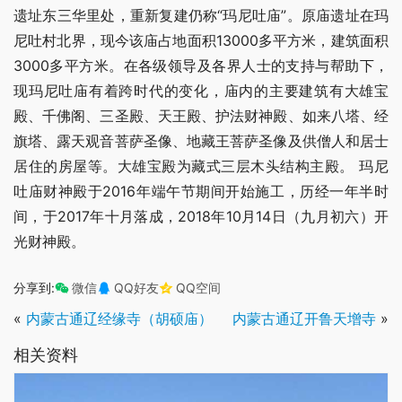
遗址东三华里处，重新复建仍称“玛尼吐庙”。原庙遗址在玛
尼吐村北界，现今该庙占地面积13000多平方米，建筑面积
3000多平方米。在各级领导及各界人士的支持与帮助下，
现玛尼吐庙有着跨时代的变化，庙内的主要建筑有大雄宝
殿、千佛阁、三圣殿、天王殿、护法财神殿、如来八塔、经
旗塔、露天观音菩萨圣像、地藏王菩萨圣像及供僧人和居士
居住的房屋等。大雄宝殿为藏式三层木头结构主殿。 玛尼
吐庙财神殿于2016年端午节期间开始施工，历经一年半时
间，于2017年十月落成，2018年10月14日（九月初六）开
光财神殿。
分享到:
微信
QQ好友
QQ空间
«
内蒙古通辽经缘寺（胡硕庙）
内蒙古通辽开鲁天增寺
»
相关资料