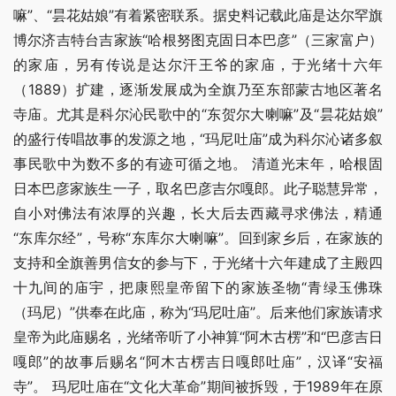
嘛”、“昙花姑娘”有着紧密联系。据史料记载此庙是达尔罕旗
博尔济吉特台吉家族“哈根努图克固日本巴彦”（三家富户）
的家庙，另有传说是达尔汗王爷的家庙，于光绪十六年
（1889）扩建，逐渐发展成为全旗乃至东部蒙古地区著名
寺庙。尤其是科尔沁民歌中的“东贺尔大喇嘛”及“昙花姑娘”
的盛行传唱故事的发源之地，“玛尼吐庙”成为科尔沁诸多叙
事民歌中为数不多的有迹可循之地。 清道光末年，哈根固
日本巴彦家族生一子，取名巴彦吉尔嘎郎。此子聪慧异常，
自小对佛法有浓厚的兴趣，长大后去西藏寻求佛法，精通
“东库尔经”，号称“东库尔大喇嘛”。回到家乡后，在家族的
支持和全旗善男信女的参与下，于光绪十六年建成了主殿四
十九间的庙宇，把康熙皇帝留下的家族圣物“青绿玉佛珠
（玛尼）”供奉在此庙，称为“玛尼吐庙”。后来他们家族请求
皇帝为此庙赐名，光绪帝听了小神算“阿木古楞”和“巴彦吉日
嘎郎”的故事后赐名“阿木古楞吉日嘎郎吐庙”，汉译“安福
寺”。 玛尼吐庙在“文化大革命”期间被拆毁，于1989年在原