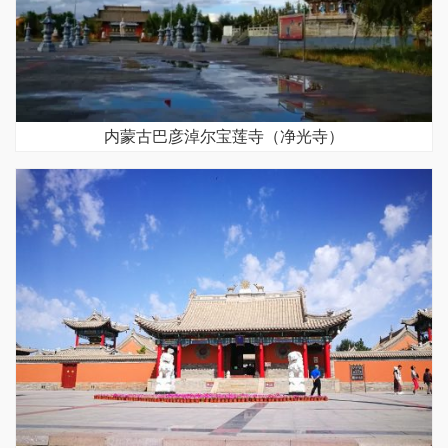
内蒙古巴彦淖尔宝莲寺（净光寺）