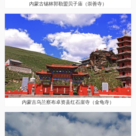
内蒙古锡林郭勒盟贝子庙（崇善寺）
内蒙古乌兰察布卓资县红石崖寺（金龟寺）