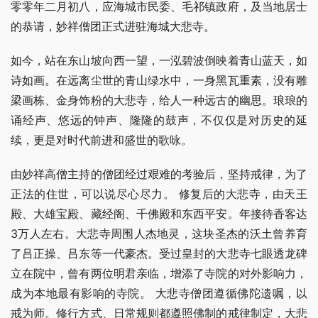
零零年二月初八，应海城市民委、毛祁镇政府，及当地居士
的恭请，妙祥僧团正式进驻海城大悲寺。
如今，站在东山坡向西一望，一泓碧波倒映着青山蓝天，如
诗如画。在远离尘世的青山绿水中，一身黑瓦重素，没有雕
梁画栋、金身饰粉的大悲寺，给人一种远古的幽思。琅琅的
诵经声、悠远的钟声、隆隆的鼓声，不仅仅是对历史的延
续，更是对时代前进和盛世的歌咏。
由妙祥高僧主持的僧团经过艰难的考验后，坚持戒律，为了
正法的住世，可以说尽心尽力。 修复后的大悲寺，由天王
殿、大雄宝殿、藏经阁、千佛殿和东西平安。年接待香客达
3万人左右。大悲寺周围人杰地灵，这块圣杰的沃土曾养育
了吕正操、吕东等一代豪杰。受过皇封的大悲寺七眼透龙碑
立在院中，曾有两位明君亲临，增添了寺院的对外影响力，
成为本地最有影响的寺院。 大悲寺僧团遵循佛陀遗嘱，以
戒为师。修行方式、日常规则都遵照佛制的戒律制定，大悲