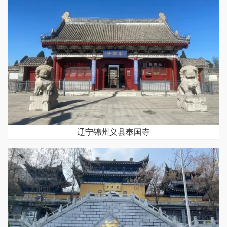
辽宁锦州义县奉国寺