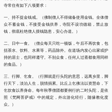
寺常住有如下八项要求：
一、持不捉金钱戒。（佛制僧人不得储备使用金钱。全体僧
众不蓄金钱，不接受金钱供养，寺院不设功德箱，禁止放
钱，彻底杜绝僧人摸钱隐患，安心办道。）
二、日中一食。（僧众每天只吃一顿饭，午后不再饮食，包
括茶水、饮料、水果等，药品除外。在道场内发心出家或护
持的居士，也同样遵守。不别众食，任何人过斋都食用同样
的食品。）
三、行脚、乞食。（行脚就是行头陀的意思，远离乡里，脚
行天下，淡泊人生，脱情捐累。比丘上乞佛法以资慧命，下
乞饮食以养身命。每年秋季僧团都要例行的二时头陀，是依
照《梵网菩萨戒》中的规定，外出游化经行，随缘教化度
众。）