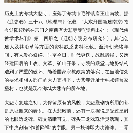
历史上的海城大悲寺，座落于海城市毛祁镇唐王山南坡。据
《辽史卷》三十八《地理志》记载：“大东丹国新建南京(指
今辽阳)碑铭在宫门之南西有大悲寺等”(资料出处：《现代佛
教学术丛刊》第十四册之《辽朝寺院分布研究》)，其他创
建人及其沿革等方面的资料缺乏史料记载。至清朝光绪年
间，有人发心修缮。时至今日，时代更迭，战乱毁损，又历
经建国后的土改、文革、矿山开采，寺院的殿堂与地势结构
遭到了严重的破坏。随着国家宗教政策的落实，在当地信众
的要求和相关部门的大力支持下，大悲寺迁址于毛祁镇曹家
堡村，也就是现今海城大悲寺的所在地。
大悲寺复建之初，为保留原有的风貌，大悲殿砌筑所用的都
是原址搬来的砖瓦。在大悲殿前，还有一块据说是受过皇封
的七眼透龙碑。碑文清晰可见，碑头三龙戏珠活灵活现，其
下中央刻有“作善降祥”的字眼。另一块碑即为功德碑。二零