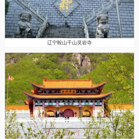
辽宁鞍山千山灵岩寺