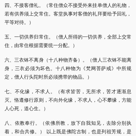
四、不接客僧礼。（常住僧众不接受外来挂单僧人的礼物，
若有供养须上交常住。客堂执事对客僧的礼拜要给予回礼，
平等对待。）
五、一切供养归常住。（僧人所得的一切供养，全部上交常
住，由常住根据需要统一分配。）
六、三衣钵不离身（十八种物齐备）。（僧人三衣钵不能离
身，三衣必须为坏色。十八种物为《梵网菩萨戒》中所规
定，僧人行头陀时所必须携带的物品。）
七、不化缘，不求人。（有求皆苦，无所求，苦才逐渐息
灭。恪遵修行原则，不向外化缘，不求人，心不攀缘，方能
人心死，道心生。）
八、依教奉行。（依佛所教，放下自我知见，去除分别执
着，和合共修。） 以上既是佛陀古制，也是列祖芳规，是