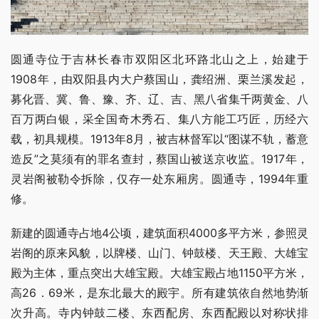
圆通寺位于吉林长春市双阳区北环路北山之上，始建于
1908年，由双阳县内大户蔡国山，龚绍洲、栗兰溪发起，
募化晋、冀、鲁、豫、齐、辽、吉、黑八省集千两黄金、八
百万两白银，采全国奇木秀石、集八方能工巧匠，历经六
载，初具规模。1913年8月，被吉林督军以“图谋不轨，蓄意
造反”之莫须有的罪名查封，蔡国山被送京收监。1917年，
灵岩阁被勒令拆除，仅存一处东厢房。圆通寺，1994年重
修。
新建的圆通寺占地4公顷，建筑面积4000多平方米，参照灵
岩阁的原来风貌，以牌楼、山门、钟鼓楼、天王殿、大雄宝
殿为主体，重点突出大雄宝殿。大雄宝殿占地1150平方米，
高26．69米，是东北最大的殿宇。所有建筑依自然地势渐
次升高。寺内钟鼓二楼、东西配房、东西配殿以对称状排