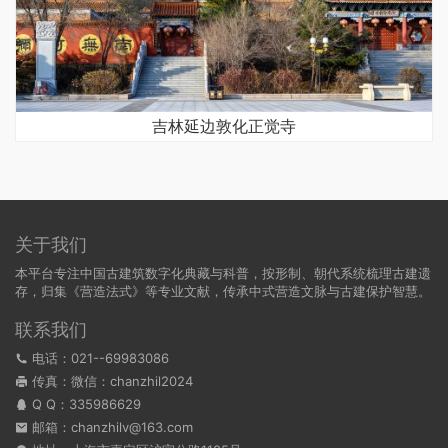
吉林延边敦化正觉寺
关于我们
本平台专注中国古建筑数字化典藏与科普，按形制、朝代系统梳理古建遗
存，归集《营造法式》等专业文献，传承中式营造文脉与古建保护智慧。
联系我们
电话：021--69983086
传真：微信：chanzhil2024
Q Q：
335986629
邮箱：chanzhilv@163.com