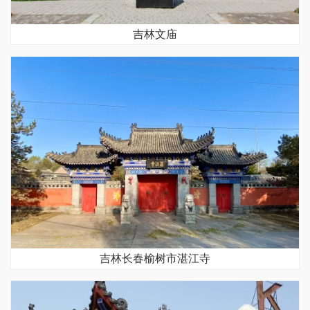
吉林文庙
吉林长春榆树市湛江寺