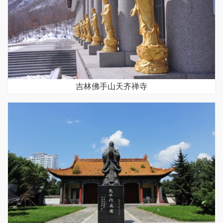
吉林佛手山天齐禅寺