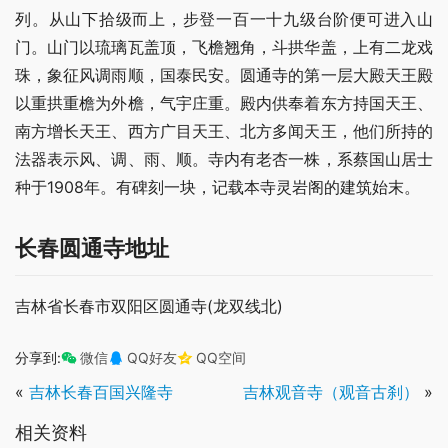
列。从山下拾级而上，步登一百一十九级台阶便可进入山
门。山门以琉璃瓦盖顶，飞檐翘角，斗拱华盖，上有二龙戏
珠，象征风调雨顺，国泰民安。圆通寺的第一层大殿天王殿
以重拱重檐为外檐，气宇庄重。殿内供奉着东方持国天王、
南方增长天王、西方广目天王、北方多闻天王，他们所持的
法器表示风、调、雨、顺。寺内有老杏一株，系蔡国山居士
种于1908年。有碑刻一块，记载本寺灵岩阁的建筑始末。
长春圆通寺地址
吉林省长春市双阳区圆通寺(龙双线北)
分享到:
微信
QQ好友
QQ空间
«
吉林长春百国兴隆寺
吉林观音寺（观音古刹）
»
相关资料