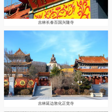
吉林长春百国兴隆寺
吉林延边敦化正觉寺