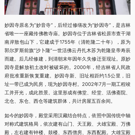
妙因寺原名为“妙音寺”，后经过修缮改为“妙因寺”，是吉林
省唯一一座藏传佛教寺庙。妙因寺位于吉林省松原市查干湖
南岸敖包山下，它建成于1755年（清乾隆二十年），原为
郭尔罗斯前旗“沙卜隆”一世活佛云丹扎木苏为乾隆皇帝寿辰
而建。后几经修建，到清朝末年因年久失修迁至现址。原妙
因寺是解放初土改时被破坏的。2000年，经吉林省人民政
府批准重新恢复重建。妙因寺新、旧址相距约1.5公里，旧
址一带已成为民房，现为妙因寺村。2002年7月一期工程竣
工并开光，成此胜景。这里形成有佛堂、经堂、活佛斋院、
北仓、东仓、西仓等建筑群体，共计房屋五百余间。
如今的妙因寺，殿堂采用汉藏结合特点，依照中国传统中轴
对称式建筑格局，依次建有山门、天王殿、大雄宝殿、万佛
殿，左右建有钟楼、鼓楼、东西僧房、东西配殿。大雄宝殿