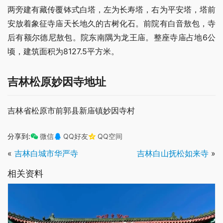
两旁建有藏传覆钵式白塔，左为长寿塔，右为平安塔，塔前
安放着象征寺庙天长地久的古树化石。前院有白音敖包，寺
后有额尔德尼敖包。院东南隅为龙王庙。整座寺庙占地6公
顷，建筑面积为8127.5平方米。
吉林松原妙因寺地址
吉林省松原市前郭县新庙镇妙因寺村
分享到:
微信
QQ好友
QQ空间
«
吉林白城市华严寺
吉林白山抚松如来寺
»
相关资料