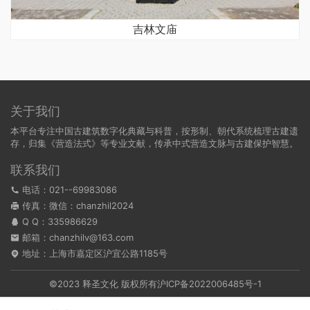
吉林文庙
关于我们
本平台专注中国古建筑数字化典藏与科普，按形制、朝代系统梳理古建遗
存，归集《营造法式》等专业文献，传承中式营造文脉与古建保护智慧。
联系我们
电话：021--69983086
传真：微信：chanzhil2024
Q Q：
335986629
邮箱：chanzhilv@163.com
地址：上海市嘉定区沪宜公路1185号
©2023 释圣文化 版权所有
沪ICP备2022006485号-1