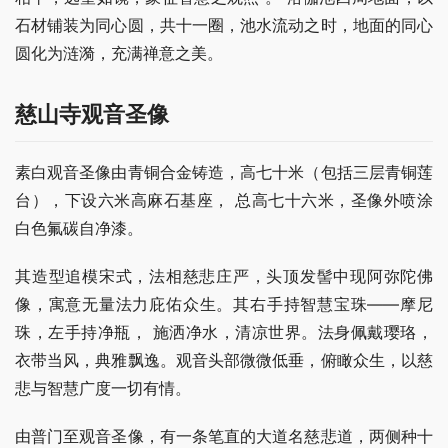
石材铺装为同心圆，共十一圈，池水流动之时，地面的同心
圆化为涟漪，充满禅意之美。
慈山寺观音圣像
素白观音圣像由青铜合金铸造，高七十米（包括三层青铜莲
台），下设六米高麻石基座， 总高七十六米，圣像外喷涂
白色氟碳自净漆。
其造型追模宋式，法相慈悲庄严，头顶发髻中现阿弥陀佛
像，寓意无量法力庇佑众生。其右手持智慧宝珠——摩尼
珠，左手持净瓶， 施洒净水，清凉世界。法身佩戴璎珞，
衣带当风，典雅飘逸。观音头部微微低垂，俯瞰众生，以慈
悲与智慧广度一切有情。
由普门至观音圣像，有一条笔直的大道名慈悲道，两侧种十