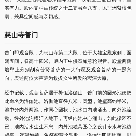
实有力。殿内支柱由传统之十二支减至八支，以非洲紫檀包
裹，兼具空间感与亲切感。
慈山寺普门
普门即观音殿，为慈山寺第二大殿，位于大雄宝殿东侧，面
阔五间，脊高十四米。殿内正中供奉如意轮观音。殿堂两侧
墙壁上分别刻有普贤菩萨的十大行愿及观音菩萨的十愿六
向，表述两位大菩萨为救拔众生所发的宏深大愿。
经中记载，观音菩萨居于补怛洛伽山，普门前的圆形池便依
此命名为洛伽池。洛伽池直径八米，圆型，池壁高约半米。
池中分内外两池，作同心圆状，池水由内池涌出，向外池流
动。经外池沟槽汇入地下，再经内池中心涌出，如此循环不
已，池内活水生生不息。内外池独具匠心之设计令水与池边
相平，远望如镜，象征智慧之观照 。 洛伽池四周地面，以