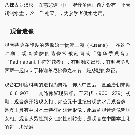
八棵古罗汉松。在慈悲道中间，观音圣像正前方设有一个青
铜制水盂， 名「千处应」，为参学者供水之用。
观音造像
观音菩萨在印度的造像始于贵霜王朝（Kusana），在这个
时期，观音菩萨的造像常被刻画成「莲华手观音」
（Padmapani,手持莲花者），有时独立出现，有时与弥勒
菩萨一起侍立于释迦牟尼佛像之左右，是慈悲的象征。
观音在印度时期的造相为男相，传入中国后，直至唐朝末期
（618-907），其造像皆现男相。至宋代（960-1279）初
期，观音像开始现女相，如公元十世纪出现的水月观音像，
是真正具有中国本土特征的观音形像，此后的观音造像皆现
女相。观音从男性到女性的性别转变，是观音在中国本土化
的进一步发展。