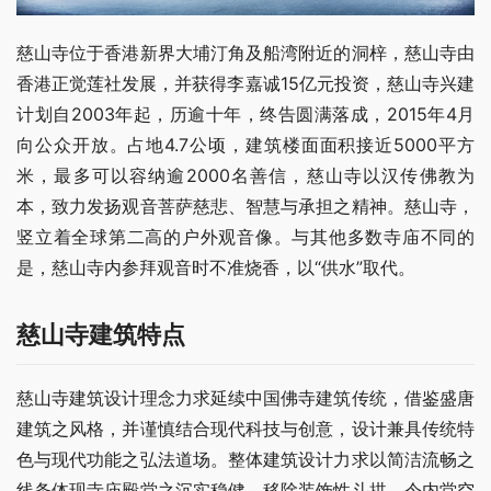
慈山寺位于香港新界大埔汀角及船湾附近的洞梓，慈山寺由
香港正觉莲社发展，并获得李嘉诚15亿元投资，慈山寺兴建
计划自2003年起，历逾十年，终告圆满落成，2015年4月
向公众开放。占地4.7公顷，建筑楼面面积接近5000平方
米，最多可以容纳逾2000名善信，慈山寺以汉传佛教为
本，致力发扬观音菩萨慈悲、智慧与承担之精神。慈山寺，
竖立着全球第二高的户外观音像。与其他多数寺庙不同的
是，慈山寺内参拜观音时不准烧香，以“供水”取代。
慈山寺建筑特点
慈山寺建筑设计理念力求延续中国佛寺建筑传统，借鉴盛唐
建筑之风格，并谨慎结合现代科技与创意，设计兼具传统特
色与现代功能之弘法道场。整体建筑设计力求以简洁流畅之
线条体现寺庙殿堂之沉实稳健。移除装饰性斗拱，令内堂空