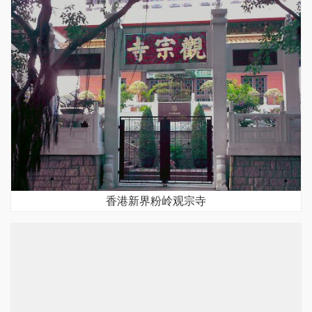
香港新界粉岭观宗寺