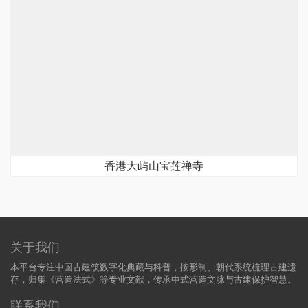
香港大屿山宝莲禅寺
关于我们
本平台专注中国古建筑数字化典藏与科普，按形制、朝代系统梳理古建遗
存，归集《营造法式》等专业文献，传承中式营造文脉与古建保护智慧。
联系我们