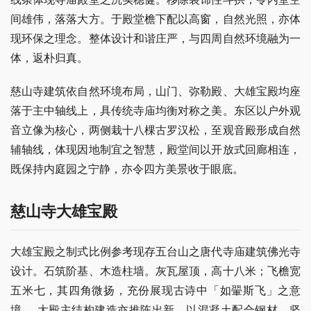
间雄伟，落落大方。于殿堂檐下配以高窗，自然光照，亦体
现环保之理念。整体设计和谐庄严，与四周自然环境融为一
体，返朴归真。
慈山寺建筑依自然环境布局，山门、弥勒殿、大雄宝殿均座
落于主中轴线上，具传统寺庙均衡对称之美。东区以户外观
音立像为核心，两侧栽十八棵古罗汉松，至观音殿形成自然
辅轴线，体现因地制宜之智慧，殿堂间以开放式回廊相连，
既保持内庭园之宁静，亦令四方美景收于眼底。
慈山寺大雄宝殿
大雄宝殿之制式比例参考现存五台山之唐代寺庙建筑佛光寺
设计。石筑阶基、木造柱墙。灰瓦屋顶，高十八米；飞檐宽
五米七，其四角微扬，充份展现古诗中「如翬斯飞」之意
境。 大殿主结构建造亦推陈出新，以混凝土配合钢材，坚