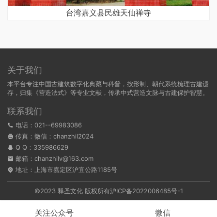
台湾嘉义县民雄天仙禅寺
关于我们
本平台专注中国古建筑数字化典藏与科普，按形制、朝代系统梳理古建遗
存，归集《营造法式》等专业文献，传承中式营造文脉与古建保护智慧。
联系我们
电话：021--69983086
传真：微信：chanzhil2024
Q Q：
335986629
邮箱：chanzhilv@163.com
地址：上海市嘉定区沪宜公路1185号
©2023 释圣文化 版权所有
沪ICP备2022006485号-1
关注公众号
微信