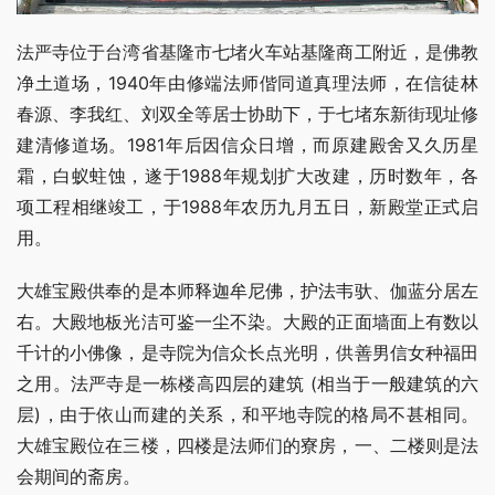
法严寺位于台湾省基隆市七堵火车站基隆商工附近，是佛教
净土道场，1940年由修端法师偕同道真理法师，在信徒林
春源、李我红、刘双全等居士协助下，于七堵东新街现址修
建清修道场。1981年后因信众日增，而原建殿舍又久历星
霜，白蚁蛀蚀，遂于1988年规划扩大改建，历时数年，各
项工程相继竣工，于1988年农历九月五日，新殿堂正式启
用。
大雄宝殿供奉的是本师释迦牟尼佛，护法韦驮、伽蓝分居左
右。大殿地板光洁可鉴一尘不染。大殿的正面墙面上有数以
千计的小佛像，是寺院为信众长点光明，供善男信女种福田
之用。法严寺是一栋楼高四层的建筑 (相当于一般建筑的六
层)，由于依山而建的关系，和平地寺院的格局不甚相同。
大雄宝殿位在三楼，四楼是法师们的寮房，一、二楼则是法
会期间的斋房。