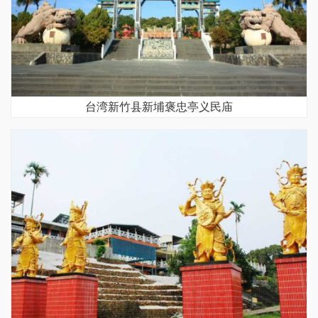
台湾新竹县新埔褒忠亭义民庙