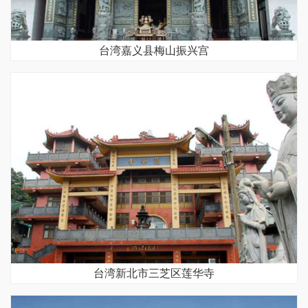
台湾嘉义县梅山振兴宫
台湾新北市三芝区莲华寺