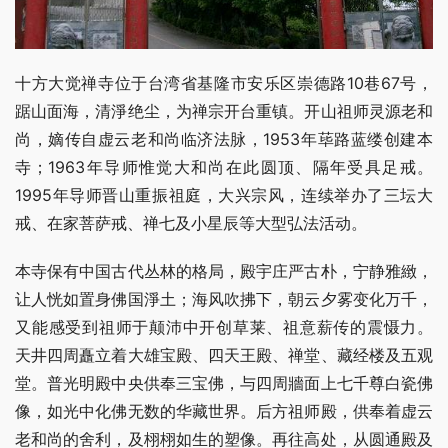
十方大觉禅寺位于台湾省基隆市安乐区崇德路10巷67号，
踞山面海，清淨绝尘，为禅宗开台重镇。开山祖师灵源老和
尚，嫡传自虚云老和尚临济法脉，1953年荜路蓝缕创建本
寺；1963年导师惟觉大和尚在此圆顶、隔年受具足戒。
1995年导师晋山重振祖庭，大兴宗风，连续举办了三坛大
戒、在家菩萨戒、禅七及小星辰等大型弘法活动。
本寺保有中国古代丛林的格局，殿宇庄严古朴，宁静雅緻，
让人恍如置身佛国淨土；海风吹拂下，朝云夕雾变化万千，
又能感受到祖师于颠沛中开创草莱、祖意薪传的震慑力。 
天井四周矗立着大雄宝殿、四天王殿、禅堂、藏经楼及五观
堂。普光明殿中央供奉三宝佛，与四周牆面上七千尊白瓷佛
像，如光中化佛无数的华藏世界。后方祖师殿，供奉着虚云
老和尚的舍利，及栩栩如生的塑像。再往高处，从圆通殿及