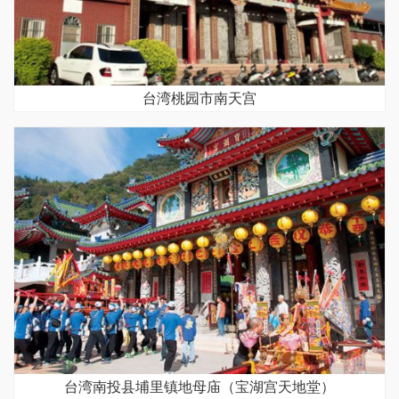
台湾桃园市南天宫
台湾南投县埔里镇地母庙（宝湖宫天地堂）