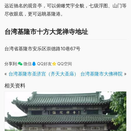
远近驰名的观音亭，可以俯瞰梵宇全貌，七级浮图、山门等
尽收眼底，更可远眺基隆港。
台湾基隆市十方大觉禅寺地址
台湾省基隆市安乐区崇德路10巷67号
分享到:
微信
QQ好友
QQ空间
«
台湾基隆市圣济宫（齐天大圣庙）
台湾基隆市大佛禅院
»
相关资料