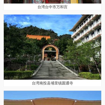
台湾台中市万和宫
台湾南投县埔里镇圆通寺