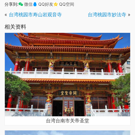
分享到:
微信
QQ好友
QQ空间
«
台湾桃园市寿山岩观音寺
台湾桃园市妙法寺
»
相关资料
台湾台南市关帝圣堂