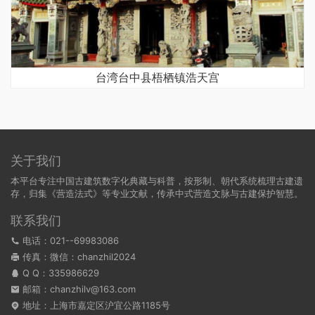
台湾台中县梧栖镇浩天宫
关于我们
本平台专注中国古建筑数字化典藏与科普，按形制、朝代系统梳理古建遗
存，归集《营造法式》等专业文献，传承中式营造文脉与古建保护智慧。
联系我们
电话：021--69983086
传真：微信：chanzhil2024
Q Q：
335986629
邮箱：chanzhilv@163.com
地址：上海市嘉定区沪宜公路1185号