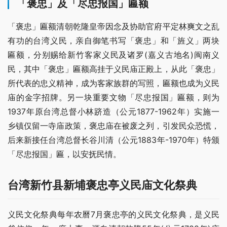
「褒忠」及「尽忠报国」匾额
「褒忠」匾额清朝乾隆皇帝因念及协助官府平定林爽文之乱
有功的台湾义民，亲自御笔书写「褒忠」和「旌义」两块 
匾额，分别赐给新竹客家义民及诸罗(嘉义古地名)闽南义
民，其中「褒忠」匾额高挂于义民庙正殿上，从此「褒忠」
所代表的忠义精神，成为客家族群的写照，匾额也成为义民
庙的金字招牌。另一块重要文物「尽忠报国」匾额，则为
1937年原台湾总督小林跻造（公元1877-1962年）实施一
乡镇仅留一寺庙政策，褒忠庙在被废之列，引发民众恐慌，
后来新接任台湾总督长谷川清（公元1883年-1970年）特颁
「尽忠报国」匾，以安抚民情。
台湾新竹县新埔褒忠亭义民庙文化祭典
义民文化祭典每年农曆7月褒忠亭的义民文化祭典，是义民