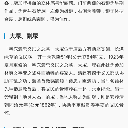
叠，增加牌楼面的立体感与华丽感。门前两侧的石狮为早期
作品，为青斗石所凋，左侧为雄狮，右侧为雌狮，狮子体型
合度，凋刻线条圆润，堪为佳作。
大塚、副塚
「粤东褒忠义民之总墓」大塚位于庙后方有两座宽阔、长满
绿草的义民塚。其一为乾隆51年(公元1784年)立、1923年
夏月重修的「粤东褒忠义民之总墓」大塚。埋在此处为参加
林爽文事变之战斗而牺牲的客家人。清廷有感于义民部队协
助平乱之功，颁圣旨敕赐御颁「褒忠」匾褒扬，当时领袖林
先坤恭迎敕旨后，将义民的骨骸葬在一起，永垂纪念。另一
旁镂刻「地灵人杰」的塚，当地人称之为副塚，则是安葬清
朝同治元年(公元1862年)，协助平定戴潮春事变的义民骨
骸。