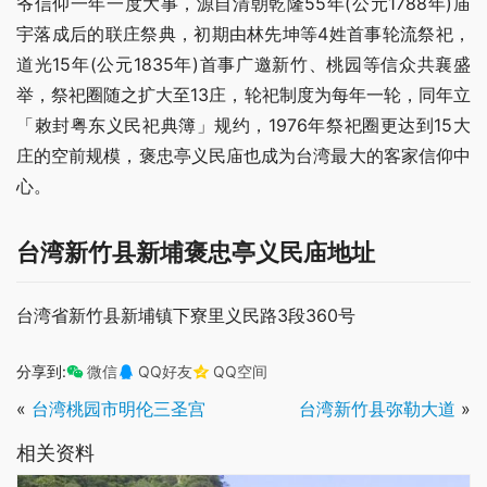
爷信仰一年一度大事，源自清朝乾隆55年(公元1788年)庙
宇落成后的联庄祭典，初期由林先坤等4姓首事轮流祭祀，
道光15年(公元1835年)首事广邀新竹、桃园等信众共襄盛
举，祭祀圈随之扩大至13庄，轮祀制度为每年一轮，同年立
「敕封粤东义民祀典簿」规约，1976年祭祀圈更达到15大
庄的空前规模，褒忠亭义民庙也成为台湾最大的客家信仰中
心。
台湾新竹县新埔褒忠亭义民庙地址
台湾省新竹县新埔镇下寮里义民路3段360号
分享到:
微信
QQ好友
QQ空间
«
台湾桃园市明伦三圣宫
台湾新竹县弥勒大道
»
相关资料