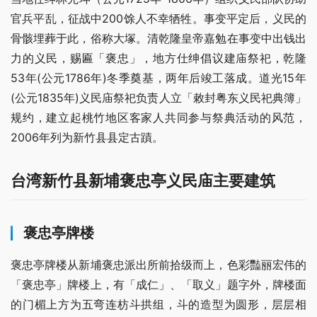
官兵平乱，征战中200馀人不幸牺牲。事变平定后，义民的
骨骸埋葬于此，俗称大塚。清乾隆皇帝嘉勉在事变中出钱出
力的义民，赐匾「褒忠」，地方仕绅倡议建庙祭祀，乾隆
53年(公元1786年)冬季奠基，两年后竣工落成。道光15年
(公元1835年)义民庙祭祀负责人立「敕封粤东义民祀典簿」
规约，建立起桃竹地区客家人共同参与祭典活动的风范，
2006年列为新竹县县定古蹟。
台湾新竹县新埔褒忠亭义民庙主要建筑
褒忠亭牌楼
褒忠亭牌楼从新埔褒忠派出所前拾级而上，色彩豔丽宏伟的
「褒忠亭」牌楼上，有「成仁」、「取义」题字外，牌楼面
的门楣上方为五弯连枋斗拱组，斗的造型为圆形，层层相