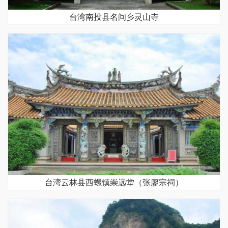
台湾南投县名间乡灵山寺
台湾云林县西螺镇崇远堂（张廖宗祠）