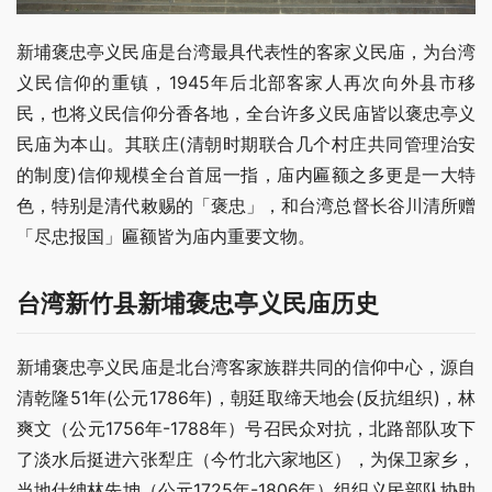
新埔褒忠亭义民庙是台湾最具代表性的客家义民庙，为台湾
义民信仰的重镇，1945年后北部客家人再次向外县市移
民，也将义民信仰分香各地，全台许多义民庙皆以褒忠亭义
民庙为本山。其联庄(清朝时期联合几个村庄共同管理治安
的制度)信仰规模全台首屈一指，庙内匾额之多更是一大特
色，特别是清代敕赐的「褒忠」，和台湾总督长谷川清所赠
「尽忠报国」匾额皆为庙内重要文物。
台湾新竹县新埔褒忠亭义民庙历史
新埔褒忠亭义民庙是北台湾客家族群共同的信仰中心，源自
清乾隆51年(公元1786年)，朝廷取缔天地会(反抗组织)，林
爽文（公元1756年-1788年）号召民众对抗，北路部队攻下
了淡水后挺进六张犁庄（今竹北六家地区），为保卫家乡，
当地仕绅林先坤（公元1725年-1806年）组织义民部队协助