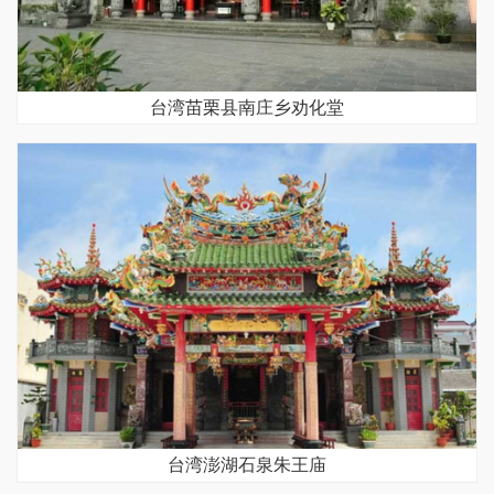
台湾苗栗县南庄乡劝化堂
台湾澎湖石泉朱王庙