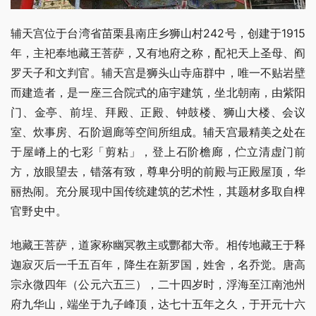
辅天宫位于台湾省苗栗县南庄乡狮山村242号，创建于1915
年，主祀奉地藏王菩萨，又有地府之称，配祀天上圣母、阎
罗天子和文判官。辅天宫是狮头山寺庙群中，唯一不贴岩壁
而建造者，是一座三合院式的庙宇建筑，坐北朝南，由紫阳
门、金亭、前埕、拜殿、正殿、钟鼓楼、狮山大楼、会议
室、炊事房、石阶迴廊等空间所组成。辅天宫最精美之处在
于屋嵴上的七彩「剪粘」，登上石阶檐廊，伫立清虚门前
方，放眼望去，错落有致，尊卑分明的前殿与正殿屋顶，华
丽热闹。充分展现中国传统建筑的艺术性，其题材多取自椑
官野史中。
地藏王菩萨，道家称幽冥教主或酆都大帝。相传地藏王于释
迦寂灭后一千五百年，降生在新罗国，姓舍，名乔觉。唐高
宗永微四年（公元六五三），二十四岁时，浮海至江南池州
府九华山，端坐于九子峰顶，达七十五年之久，于开元十六