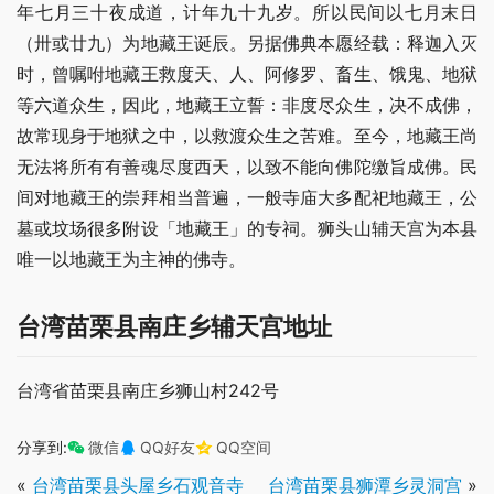
年七月三十夜成道，计年九十九岁。所以民间以七月末日
（卅或廿九）为地藏王诞辰。另据佛典本愿经载：释迦入灭
时，曾嘱咐地藏王救度天、人、阿修罗、畜生、饿鬼、地狱
等六道众生，因此，地藏王立誓：非度尽众生，决不成佛，
故常现身于地狱之中，以救渡众生之苦难。至今，地藏王尚
无法将所有有善魂尽度西天，以致不能向佛陀缴旨成佛。民
间对地藏王的崇拜相当普遍，一般寺庙大多配祀地藏王，公
墓或坟场很多附设「地藏王」的专祠。狮头山辅天宫为本县
唯一以地藏王为主神的佛寺。
台湾苗栗县南庄乡辅天宫地址
台湾省苗栗县南庄乡狮山村242号
分享到:
微信
QQ好友
QQ空间
«
台湾苗栗县头屋乡石观音寺
台湾苗栗县狮潭乡灵洞宫
»