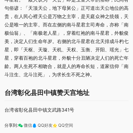
句俗谚：「天顶天公，地下母舅公」正可道出天公地位的高
贵，在人民心裡天公是万物之主宰，是天庭众神之统领，天
公是唯一的主宰。而在左侧的南斗星君主司寿命，亦称「南
极仙翁」、「南极老人星」，穿着红袍的南斗星君，外貌俊
美，决定人们生命年岁。右侧的北斗星君在北天排成斗杓七
星，即「天枢、天璇、天机、天权、玉衡、开阳、瑶光」七
星，穿着百袍的北斗星君，外貌十分丑陋决定人们的死亡年
龄。两人生死不相吻合，就是人的寿命长短，道家信仰「南
斗注生、北斗注死」，为求长生不死之神。
台湾彰化县田中镇赞天宫地址
台湾省彰化县田中镇文武路341号
分享到:
微信
QQ好友
QQ空间