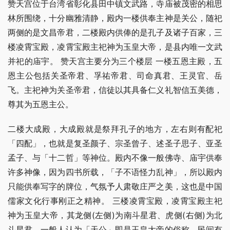
赞天宫位于台湾省彰化县田中镇文武路，寺庙被茂密的相思
林所围绕，十分幽雅清静，殿内一楼供奉主神是关公，随祀
两侧的是文昌帝君，二楼殿内供俸的是孔子及诸子百家，三
楼凌霄宝殿，凌霄宝殿主祀神为玉皇大帝，是县内唯一文武
并祀的庙宇。 赞天宫主要分为三个楼层 一楼五恩主殿，五
恩主公包括关圣帝君、孚祐帝君、司命真君、王灵官、岳
飞。主祀神为关圣帝君，信徒以其具备仁义礼智信五美德，
尊其为五恩主公。
二楼大成殿，大成殿就是祭拜孔子的地方，左右则有配祀
「四配」，也就是复圣颜子、宗圣曾子、述圣子思子、亚圣
孟子、与「十二哲」等神位。殿内不像一般佛寺、庙宇供奉
许多神像，因为四书所载，「子不语怪力乱神」，所以殿内
只能供奉写字的牌位，气氛予人肃敬庄严之美，这也是中国
儒家文化行事刚正之精神。 三楼凌霄宝殿，凌霄宝殿主祀
神为玉皇大帝，其龙侧(左侧)为南斗星君、虎侧(右侧)为北
斗星君。一般人认为「天公」即是玉皇大帝的俗称，民间有