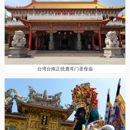
台湾台南正统鹿耳门圣母庙