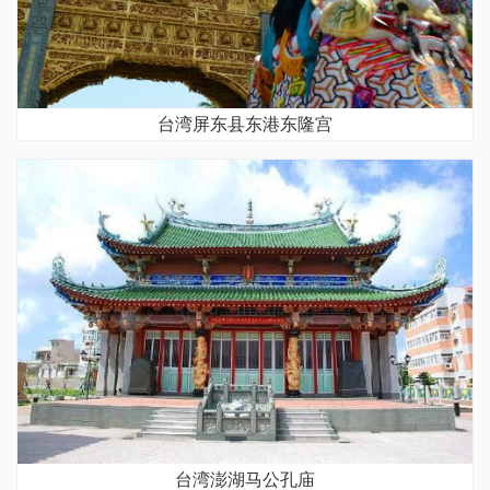
台湾屏东县东港东隆宫
台湾澎湖马公孔庙