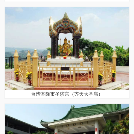
台湾基隆市圣济宫（齐天大圣庙）