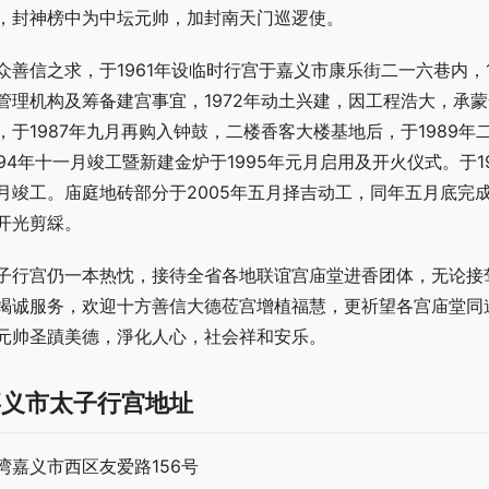
，封神榜中为中坛元帅，加封南天门巡逻使。
众善信之求，于1961年设临时行宫于嘉义市康乐街二一六巷内，
管理机构及筹备建宫事宜，1972年动土兴建，因工程浩大，承蒙
，于1987年九月再购入钟鼓，二楼香客大楼基地后，于1989
994年十一月竣工暨新建金炉于1995年元月启用及开火仪式。于1
月竣工。庙庭地砖部分于2005年五月择吉动工，同年五月底完成
开光剪綵。
子行宫仍一本热忱，接待全省各地联谊宫庙堂进香团体，无论接
竭诚服务，欢迎十方善信大德莅宫增植福慧，更祈望各宫庙堂同
元帅圣蹟美德，淨化人心，社会祥和安乐。
嘉义市太子行宫地址
湾嘉义市西区友爱路156号