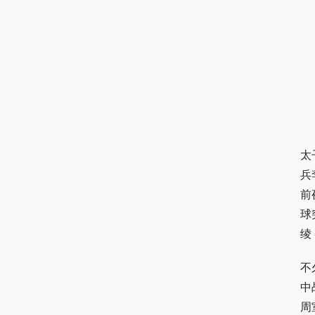
太
兵
前
球
绫
不
中
周