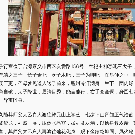
子行宫位于台湾嘉义市西区友爱路156号，奉祀主神哪吒三太子
李靖之三子，长子金吒，次子木吒，三子为哪吒，在昆仲之中，
夜三更，圣母梦见道人送子前来，醒时冷汗满身，生下一团肉球
突自破，太子降世，眉清目秀，能言能行，右手套金镯，身围七
，异宝随身。
久随其师父太乙真人渡往乾元山上学艺，七岁下山育知正气浩然
战鲛龙，神威一展，压倒水晶宫，虽祸及双亲，以捨身救双亲，
室，其师父太乙真人再渡往莲花化身，赐下金鎗乾坤圈、风火轮