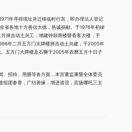
1971年寻得现址并迁移临时行宫，即办理法人登记
全省各地十方善信大德，热诚捐献。于1976年初竣
年二月择吉动土兴工，增建钟鼓两楼暨香客大楼，于
996年二月五方门大牌楼择吉动土兴建，于2005年
。五方门大牌楼及石狮于2005年农曆五月十日子
驾、招待、用膳等各方面，本宫董监事暨全体委员
道组团参香，广结善缘，增进道谊，宏扬哪吒三太