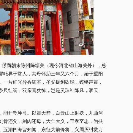
，係商朝末陈州陈塘关（现今河北省山海关外），总
哪吒异于常人，其母怀胎三年又六个月，始于重阳
，一片红光异香满室，圣父提剑砍球，铿锵声震，
条尺红绸，双亲喜犹惊，岂是灵珠神降凡，溷天
，能开乾坤弓。以震天箭，白云山上射妖，九曲河
刻骨还父，刻肉还母，大仁大义，至孝至忠，为扶
，五湖四海皆知闻，东征为前锋将，兴周灭纣救万