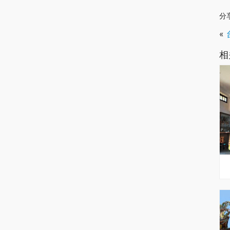
分
«
相