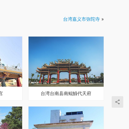
台湾嘉义市弥陀寺
»
宫
台湾台南县南鲲鯓代天府