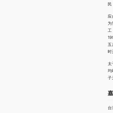
民
应
为
工
1
五
时
太
均
子
台