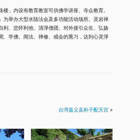
殊楼」内设有教育教室可供佛学讲座、寺众教育。
」为举办大型水陆法会及多功能活动场所。灵岩禅
自利、悲怀利他、清淨僧团。对外接引众生、弘扬
閒、学佛、闻法、禅修、戒会的熏习，达到心灵淨
台湾嘉义县朴子配天宫
»