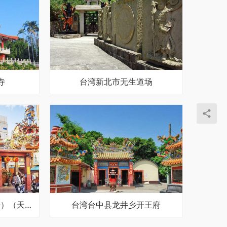
寺
台湾新北市无生道场
台湾台南天坛（首庙天坛）（天公庙）
台湾台中县龙井乡开王府