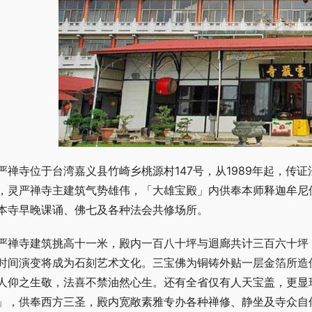
严禅寺位于台湾嘉义县竹崎乡桃源村147号，从1989年起，传
，灵严禅寺主建筑气势雄伟，「大雄宝殿」内供奉本师释迦牟尼
本寺早晚课诵、佛七及各种法会共修场所。
严禅寺建筑挑高十一米，殿内一百八十坪与迴廊共计三百六十坪
时间演变将成为石刻艺术文化。三宝佛为铜铸外贴一层金箔所造
人仰之生敬，法喜不禁油然心生。还有全省仅有人天宝盖，更显
」，供奉西方三圣，殿内宽敞素雅专办各种禅修、静坐及寺众自