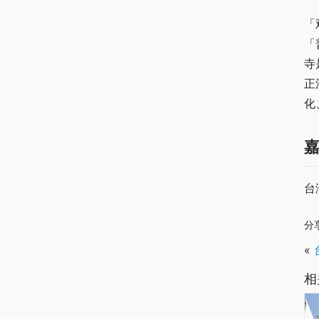
「
「
寺
正
化
台
分
«
相