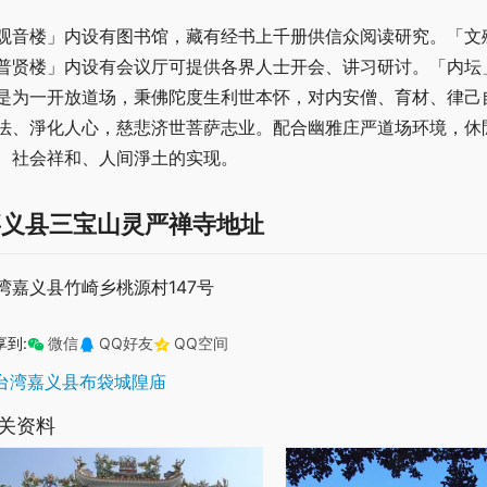
观音楼」内设有图书馆，藏有经书上千册供信众阅读研究。「文
普贤楼」内设有会议厅可提供各界人士开会、讲习研讨。「内坛
是为一开放道场，秉佛陀度生利世本怀，对内安僧、育材、律己
法、淨化人心，慈悲济世菩萨志业。配合幽雅庄严道场环境，休
、社会祥和、人间淨土的实现。
嘉义县三宝山灵严禅寺地址
湾嘉义县竹崎乡桃源村147号
享到:
微信
QQ好友
QQ空间
台湾嘉义县布袋城隍庙
关资料