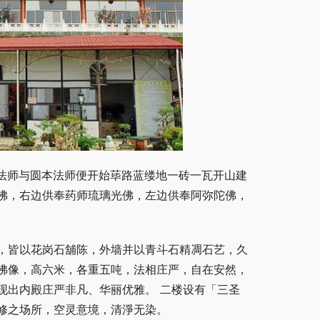
证法师与圆本法师便开始荜路蓝缕地一砖一瓦开山建
佛，右边供奉药师琉璃光佛，左边供奉阿弥陀佛，
，皆以花岗石舖陈，外墙并以青斗石精凋石艺，久
佛像，高六米，各重五吨，法相庄严，自在安然，
现出内殿庄严非凡、华丽优雅。 二楼设有「三圣
修之场所，空灵意境，清淨无染。