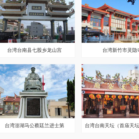
台湾台南县七股乡龙山宫
台湾新竹市灵隐
台湾澎湖马公蔡廷兰进士第