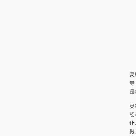
灵
寺
是
灵
经
让
殿