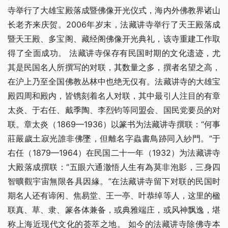
寺举行了大雄宝殿落成暨佛像开光仪式，海内外佛教界诸山
长老齐来庆贺。2006年岁末，法藏讲寺举行了天王殿落成
暨天王殿、多宝阁、藏经阁佛像开光典礼，该寺重建工作取
得了全面成功。 法藏讲寺保存有民国时期的文化遗迹，尤
其是民国名人所撰写的对联，其数量之多，撰者名望之高，
在沪上乃至全国佛教丛林中也绝无仅有。法藏讲寺的大雄宝
殿四周和殿内，皆镌刻着名人对联，其中最引人注目的有章
太炎、于右任、戴季陶、李烈钧等同盟会、国民党要员的对
联。章太炎（1869—1936）以篆书为法藏讲寺撰联：“何事
莊嚴歲土寂光誰非佛墜，但離名字蟲書鳥跡同入紗門。”于
右任（1879—1964）在民国二十一年（1932）为法藏讲寺
大殿落成撰联：“五眼六通澈悟人生有為莫非泡影，三身四
智曠觀宇宙無限各具因緣。”在法藏讲寺留下对联的民国时
期名人还有谛闲、焦易堂、王一亭、叶恭绰等人，这里的楹
联真、草、隶、篆各体兼备，或典雅端庄，或风神飘逸，堪
称上海近现代文化的荟萃之地。 如今的法藏讲寺除佛寺本