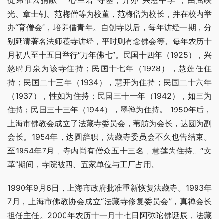
徒弟惟云捐献“一心兰若”寺基，开办“兴慈中学”，由屈映
光、章士钊、范梅僧等为校董，范梅僧为校长，并在校内举
办“育僧会”，培养僧青年。自创寺以后，每年讲经一期，分
别延请著名法师莅寺讲经，平时则有念佛会等。每年农历十
月初八至十五日举行“万年佛七”。民国十四年（1925），兴
慈聘月泉为该寺住持；民国十七年（1928），慧莲任住
持；民国二十三年（1934），慧开为住持；民国二十六年
（1937），性如为住持；民国三十一年（1942），如三为
住持；民国三十三年（1944），墨禅为住持。 1950年后，
上海市佛教会成立了法藏寺委员会，苇舫为会长，达圆为副
会长。1954年，达圆辞职，法藏寺委员会不久也告结束。
至1954年7月，寺内尚有僧众五十三名，慧莲为住持。“文
革”期间，寺院被四、五家单位与工厂占用。
1990年9月6日，上海市政府批准重新恢复法藏寺。1993年
7月，上海市佛教协会成立“法藏寺修复委员会”，真禅会长
担任主任。2000年农历十一月十七日阿弥陀佛诞辰，法藏