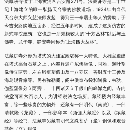
法藏讲寺位于上海黄浦区吉安路271号。法藏讲寺是二十世
纪上海建立的唯一弘扬天台宗的佛教道场，1924年由当代
天台宗大师兴慈法师发起，得到王一亭居士等人的赞助，于
今吉安路购地五亩多，经过五年多时间，建成了这所仿古的
新式寺院建筑。它也是一所规模较大的“十方丛林”以后与玉
佛寺、龙华寺、静安寺同称为“上海四大丛林”。
法藏讲寺外形为塔式的大雄宝殿堪称一大特色。大雄宝殿建
在塔式高台石基之上，内奉释迦牟尼佛坐像，阿难、迦叶塑
像侍立两旁，左右殿壁塑假山及十八罗汉、善财五十三参及
海岛观音像等。另有弥勒阁，阁中供奉布袋和尚像，韦驮、
伽蓝塑像分立两旁，二十四诸天立于假山的峰巅之间。寺内
法堂可容六百余人，为讲经说法之场所。藏经楼内经藏丰
富，除一些珍贵的文物外，还藏有一部明代《南藏》、一部
清乾隆《龙藏》、一部影印本《频伽大藏经》以及《续藏
经》等经书。法藏寺另藏有明代文殊菩萨（坐）铜像和观音
菩萨（立）铜像。