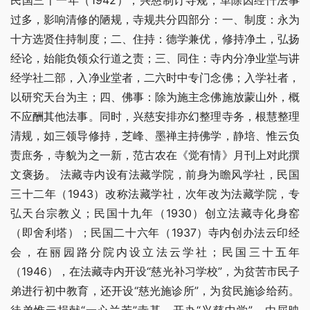
民国三十一年（1942），兴慈制订寺规，革除因经忏法事
过多，影响清修的陋规，寺规共分四部分：一、制度：永为
十方选贤住持制度；二、住持：德学兼优，修持净土，弘扬
经论，始能负领众行道之责；三、同住：寺内分净业堂与讲
经学社二部，入净业堂者，二六时中专门念佛；入学社者，
以研究天台为主；四、佛事：除为施主念佛施放蒙山外，概
不应酬其他法事。同时，兴慈安排亦幻整理寺务，根慧整理
清规，如三领导修持，芝峰、墨禅主持佛学，静培、惟云负
责庶务，寺貌为之一新，范古农在《觉有情》月刊上对此撰
文褒扬。 法藏寺内设有法藏学院，前身为瞻风学社，民国
三十二年（1943）改称法藏学社，次年改为法藏学院，专
弘天台宗教义；民国十九年（1930）创立法藏寺化身窑
（即舍利塔）；民国二十六年（1937）寺内创办法云印经
会，在丽园路分院内设立法云学社；民国三十五年
（1946），在法藏寺内开设“慈光补习学校”，为贫苦市民子
弟进行初中教育，还开设“慈光施诊所”，为贫民施诊给药。