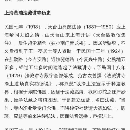
上海黄浦法藏讲寺历史
民国七年（1918），天台山兴慈法师（1881—1950）应上
海哈同夫妇之请，由天台山来上海开讲《天台四教仪集
注》，后住超尘精舍（在小南门青龙桥）。因居所狭窄，不
久后得到了王一亭居士等人资助，于民国十三年（1924）
在茄勒路（今吉安路）近辣斐德路（今复兴中路）处购地五
亩多，经过五年多时间建造起了法藏讲寺，至民国十八年
（1929）法藏讲寺殿宇全部落成。范古农曾撰《法藏讲寺
净土道场真实功德说》，称兴慈“以净土法宣示于释迦教
典，根据于弥陀佛国，因缘于法藏愿海。欲同弥陀之庄严妙
果，应学法藏之培植胜因。于是建立伽蓝，名曰法藏。”当
时，寺内净业堂专门念佛，而讲经学社延请大德如弘一、圆
瑛、应慈等前来讲经弘法，因而法音远播，声振沪上。